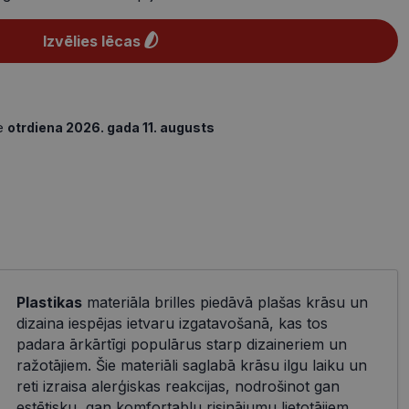
Izvēlies lēcas
de
otrdiena 2026. gada 11. augusts
Plastikas
materiāla brilles piedāvā plašas krāsu un
dizaina iespējas ietvaru izgatavošanā, kas tos
padara ārkārtīgi populārus starp dizaineriem un
ražotājiem. Šie materiāli saglabā krāsu ilgu laiku un
reti izraisa alerģiskas reakcijas, nodrošinot gan
estētisku, gan komfortablu risinājumu lietotājiem.