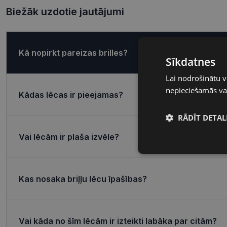
Biežāk uzdotie jautājumi
Kā nopirkt pareizas brilles?
Sīkdatnes
Lai nodrošinātu v
nepieciešamās vai
Kādas lēcas ir pieejamas?
RĀDĪT DETAL
Vai lēcām ir plaša izvēle?
Nepieciešamā
sīkdatnes
Kas nosaka briļļu lēcu īpašības?
Vai kāda no šīm lēcām ir izteikti labāka par citām?
Nepieciešamās sīk