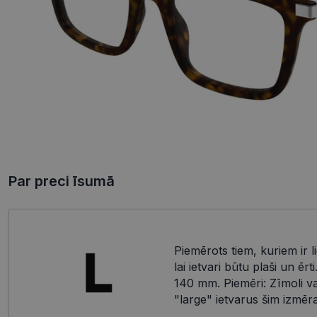
Par preci īsumā
Piemērots tiem, kuriem ir li
lai ietvari būtu plaši un ērt
140 mm. Piemēri: Zīmoli var
"large" ietvarus šim izmēr