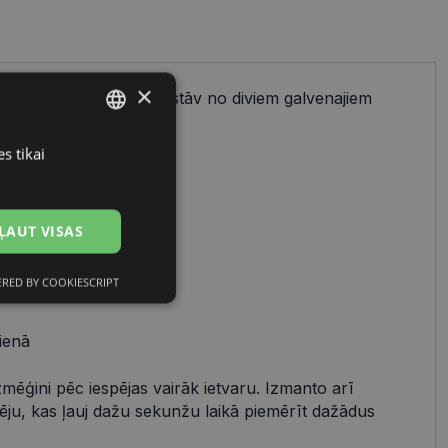
×
ienkāršs process, kas sastāv no diviem galvenajiem
cu izvēles.
s tikai
LATVIAN
RUSSIAN
 uz:
ĻAUT VISAS
avam stilam
RED BY COOKIESCRIPT
Neklasificētās
 tavas sejas formai
ienā
zmēģini pēc iespējas vairāk ietvaru. Izmanto arī
pēju, kas ļauj dažu sekunžu laikā piemērīt dažādus
s
Neklasificētās