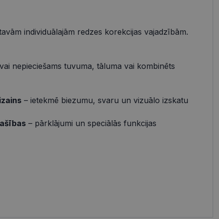
vātās iespējas. Šīs
z šīm sīkdatnēm
 tavām individuālajām redzes korekcijas vajadzībām.
rasītos
ne ilgāk kā divus
vai nepieciešams tuvuma, tāluma vai kombinēts
izains
– ietekmē biezumu, svaru un vizuālo izskatu
references attiecībā
 platformu Python.
pašības
– pārklājumi un speciālās funkcijas
t noteikta veida
.
atcerētos
r nepieciešams, lai
pareizi.
Apraksts