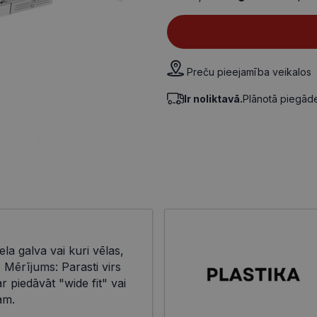
Preču pieejamība veikalos
Ir noliktavā.
Plānotā piegā
ela galva vai kuri vēlas,
i. Mērījums: Parasti virs
 piedāvāt "wide fit" vai
am.