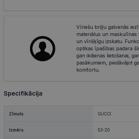
Vīriešu briļļu galvenās iez
materiālus un maskulīnas f
un vīrišķīgu izskatu. Funkci
optikas īpašības padara šīs 
gan ikdienas lietošanai, ga
pasākumiem, piedāvājot ga
komfortu.
Specifikācija
Zīmols
GUCCI
Izmērs
53-20