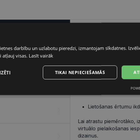
Pareizo briļļu iegāde ir v
elementiem – ietvara un lē
ietnes darbību un uzlabotu pieredzi, izmantojam sīkdatnes. Izvēlie
Ietvars
 atļauj visas.
Lasīt vairāk
Izvēlies ietvaru, balstoties
IZĒTI
TIKAI NEPIECIEŠAMĀS
AT
Dizainu, kas atbilst t
POWE
s
Statistikas
Mārketinga
Funkcionālās
Izmēru, kas piemērots
sīkdatnes
sīkdatnes
sīkdatnes
Lietošanas ērtumu ikd
Lai atrastu piemērotāko, i
virtuālo pielaikošanas ies
dizainus.
datnes
Statistikas sīkdatnes
Mārketinga sīkdatnes
Funkcionālās sīkdatne