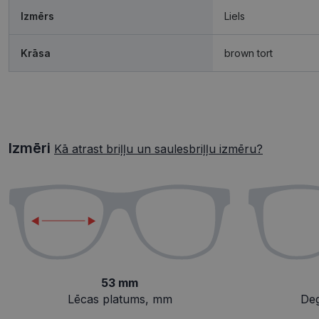
Izmērs
Liels
Krāsa
brown tort
Izmēri
Kā atrast briļļu un saulesbriļļu izmēru?
53 mm
Lēcas platums, mm
De