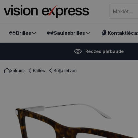
Meklēt visā ve
Brilles
Saulesbrilles
Kontaktlēca
Redzes pārbaude
Sākums
Brilles
Briļļu ietvari