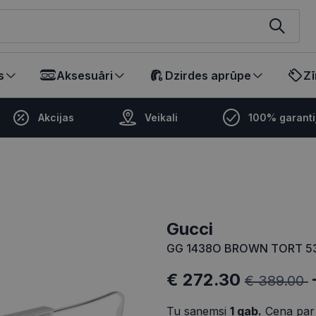
ikalā
s
Aksesuāri
Dzirdes aprūpe
Zī
Akcijas
Veikali
100% garanti
Gucci
GG 1438O BROWN TORT 5
€ 272.30
€ 389.00
Tu saņemsi
1
gab.
Cena par