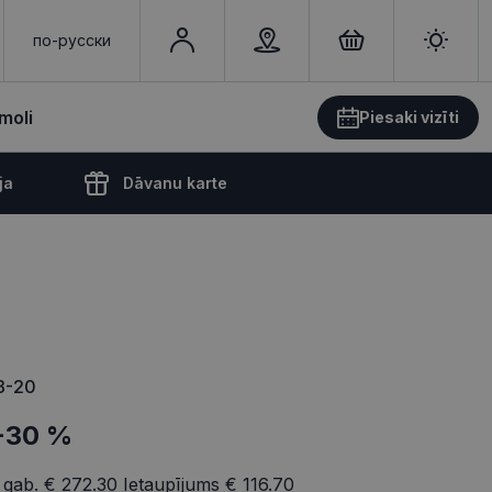
по-русски
moli
Piesaki vizīti
ja
Dāvanu karte
3-20
-30 %
 gab.
€ 272.30
Ietaupījums
€ 116.70