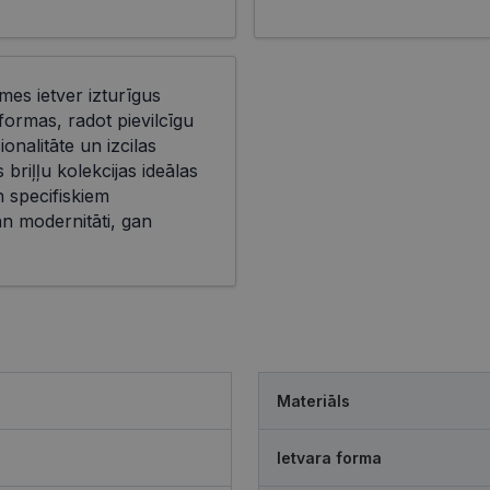
īmes ietver izturīgus
ormas, radot pievilcīgu
onalitāte un izcilas
briļļu kolekcijas ideālas
n specifiskiem
n modernitāti, gan
Materiāls
Ietvara forma