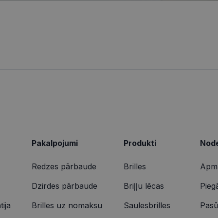
.visionexpress.lv
2 mēneši
Šis sīkfails tiek izmantots, lai izsekotu lietotāja mij
1 gads
Šis ir Microsoft MSN pirmās puses sīkfails, kas nodrošina šī
osoft
4 nedēļas
tīmekļa vietnē, lai veiktu vietnes veiktspēju un izman
darbību.
poration
informācija tiek izmantota, lai uzlabotu lietotāja pie
ing.com
tīmekļa vietnes funkcionalitāti.
9 minūtes
Šis sīkdatne nodrošina informāciju par to, kā galalietotājs 
osoft
50
par jebkādu reklāmu, kuru gala lietotājs varētu būt redzēji
poration
sekundes
vietnes apmeklēšanas.
arity.ms
1 gads
Šo sīkfailu ir iestatījis Doubleclick, un tas sniedz informācij
le LLC
galalietotājs izmanto vietni, un jebkādu reklāmu, kuru gala 
bleclick.net
redzējis pirms minētās vietnes apmeklēšanas.
2 mēneši
Šo sīkfailu ir iestatījis Doubleclick, un tas sniedz informācij
le LLC
4 nedēļas
galalietotājs izmanto vietni, un jebkādu reklāmu, kuru gala 
ionexpress.lv
redzējis pirms minētās vietnes apmeklēšanas.
Pakalpojumi
Produkti
Node
Redzes pārbaude
Brilles
Apma
Dzirdes pārbaude
Briļļu lēcas
Pieg
ija
Brilles uz nomaksu
Saulesbrilles
Pasū