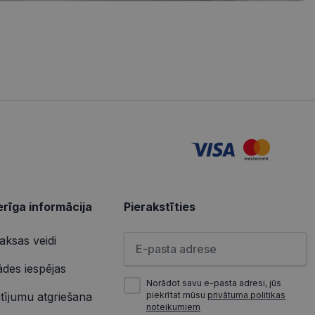
iedarbību un uzvedību
s vietnes pareizu
tošanas analīzi. Šī
redzi un optimizētu
izmanto vietni, un
s pirms minētās
u par to, kā
lietotājs varētu būt
u par to, kā
lietotājs varētu būt
rīga informācija
Pierakstīties
Lūdzu ievadiet e-pasta adresi
ksas veidi
ādes iespējas
Norādot savu e-pasta adresi, jūs
tījumu atgriešana
piekrītat mūsu
privātuma politikas
noteikumiem