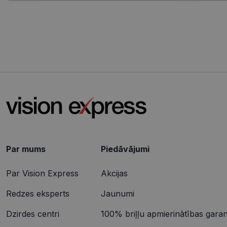
_ttp
SRM_B
Micr
Cor
.c.b
ANONCHK
Micr
Cor
.c.cl
IDE
Goog
.dou
_gcl_au
Goog
.vis
Par mums
Piedāvājumi
Par Vision Express
Akcijas
Redzes eksperts
Jaunumi
Dzirdes centri
100% briļļu apmierinātības garant