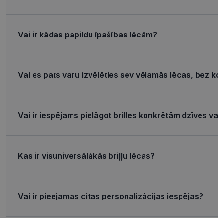
Šīs sīkdatnes nepieci
sīkdatnes identificē 
Vai ir kādas papildu īpašības lēcām?
tīmekļa vietne nevarē
pakalpojumus. Šīs sīkd
gadus. Šīs noteikti n
Nosaukums
Vai es pats varu izvēlēties sev vēlamās lēcas, bez k
shipping_country
_tt_enable_cookie
Vai ir iespējams pielāgot brilles konkrētām dzīves 
csrftoken
CookieScriptConse
Kas ir visuniversālākās briļļu lēcas?
Vai ir pieejamas citas personalizācijas iespējas?
Nosaukums
ttcsid_CQJIS6BC7