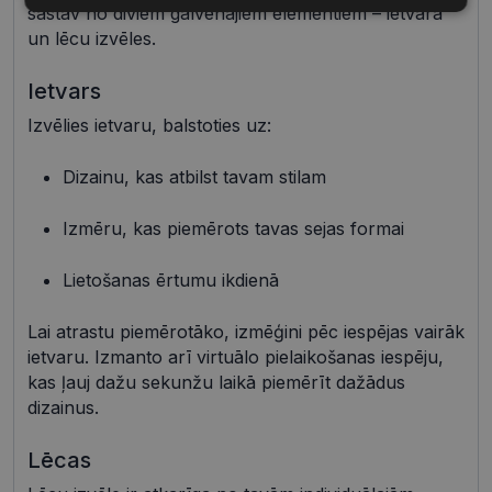
sastāv no diviem galvenajiem elementiem – ietvara
sīkdatnes
sīkdatnes
un lēcu izvēles.
Ietvars
Mārketinga
Funkcionālās
sīkdatnes
sīkdatnes
Izvēlies ietvaru, balstoties uz:
Dizainu, kas atbilst tavam stilam
Neklasificētās
Izmēru, kas piemērots tavas sejas formai
Lietošanas ērtumu ikdienā
Lai atrastu piemērotāko, izmēģini pēc iespējas vairāk
ietvaru. Izmanto arī virtuālo pielaikošanas iespēju,
Nepieciešamās sīkdatnes
Statistikas sīkdatnes
kas ļauj dažu sekunžu laikā piemērīt dažādus
Mārketinga sīkdatnes
Funkcionālās sīkdatnes
dizainus.
Neklasificētās
Lēcas
Šīs sīkdatnes nepieciešamas, lai Jūs varētu apmeklēt
un pārlūkot tīmekļa vietnes saturu un izmantot tās