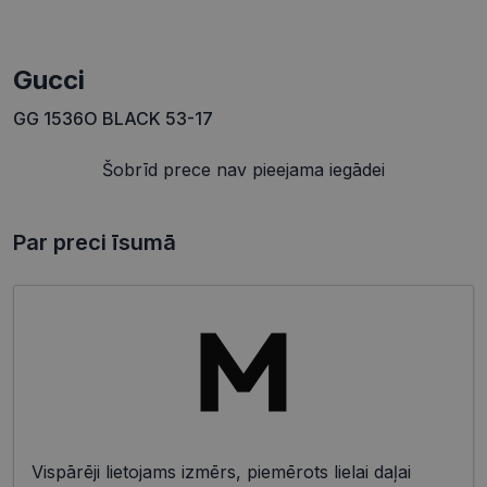
Gucci
GG 1536O BLACK 53-17
Šobrīd prece nav pieejama iegādei
Par preci īsumā
Vispārēji lietojams izmērs, piemērots lielai daļai