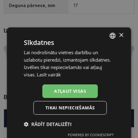
Deguna pārnese, mm
17
Izmēri
Kā atrast briļļu un saulesbriļļu izmēru?
×
Sīkdatnes
Lai nodrošinātu vietnes darbību un
LATVIAN
uzlabotu pieredzi, izmantojam sīkdatnes.
RUSSIAN
Izvēlies tikai nepieciešamās vai atļauj
53 mm
17 mm
visas.
Lasīt vairāk
Lēcas platums, mm
Deguna pārnese, mm
ATĻAUT VISAS
Biežāk uzdotie jautājumi
TIKAI NEPIECIEŠAMĀS
Kā nopirkt pareizas brilles?
RĀDĪT DETALIZĒTI
Pareizo briļļu iegāde ir vienkāršs process, kas
POWERED BY COOKIESCRIPT
Nepieciešamās
Statistikas