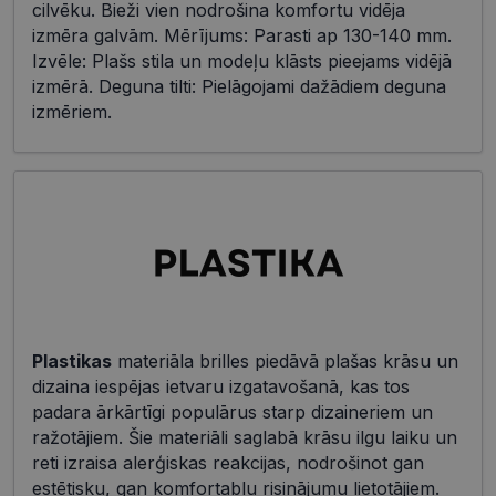
cilvēku. Bieži vien nodrošina komfortu vidēja
izmēra galvām. Mērījums: Parasti ap 130-140 mm.
Izvēle: Plašs stila un modeļu klāsts pieejams vidējā
izmērā. Deguna tilti: Pielāgojami dažādiem deguna
izmēriem.
Plastikas
materiāla brilles piedāvā plašas krāsu un
dizaina iespējas ietvaru izgatavošanā, kas tos
padara ārkārtīgi populārus starp dizaineriem un
ražotājiem. Šie materiāli saglabā krāsu ilgu laiku un
reti izraisa alerģiskas reakcijas, nodrošinot gan
estētisku, gan komfortablu risinājumu lietotājiem.