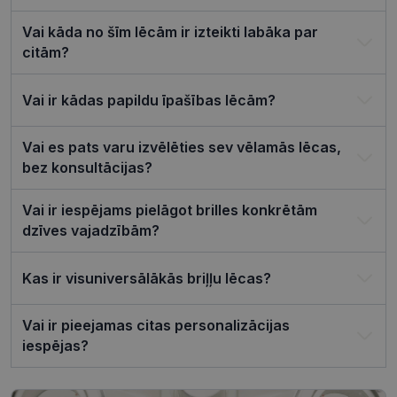
platformu
Python. Tas
paredzēts, l
Vai kāda no šīm lēcām ir izteikti labāka par
palīdzētu
aizsargāt vi
citām?
pret noteik
veida
programma
Vai ir kādas papildu īpašības lēcām?
uzbrukum
tīmekļa
veidlapām.
Vai es pats varu izvēlēties sev vēlamās lēcas,
CookieScriptConsent
11 mēneši
Šo sīkfailu
CookieScript
3 nedēļas
izmanto Co
visionexpress.lv
bez konsultācijas?
Script.com
serviss, lai
atcerētos
Vai ir iespējams pielāgot brilles konkrētām
apmeklētāj
sīkfailu
dzīves vajadzībām?
piekrišanas
preferences
ir nepiecie
lai Cookie-
Kas ir visuniversālākās briļļu lēcas?
Script.com
sīkfailu
reklāmkaro
Vai ir pieejamas citas personalizācijas
darbotos
pareizi.
iespējas?