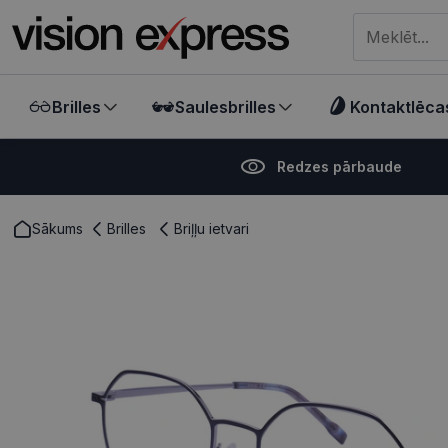
Meklēt visā ve
Brilles
Saulesbrilles
Kontaktlēca
Redzes pārbaude
Sākums
Brilles
Briļļu ietvari