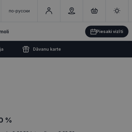
по-русски
moli
Piesaki vizīti
ja
Dāvanu karte
0 %