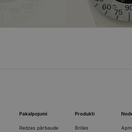
informācija tiek izmantota, lai uzlabotu lietotāja pie
4 nedēļas
reāllaika cenu noteikšanu no trešo pušu reklāmdevējiem
tīmekļa vietnes funkcionalitāti.
ionexpress.lv
.visionexpress.lv
2 mēneši
Šis sīkfails tiek izmantots, lai izsekotu lietotāja mij
1 gads
Šis ir Microsoft MSN pirmās puses sīkfails, kas nodrošina šī
osoft
4 nedēļas
tīmekļa vietnē, lai veiktu vietnes veiktspēju un izman
darbību.
poration
informācija tiek izmantota, lai uzlabotu lietotāja pie
ing.com
tīmekļa vietnes funkcionalitāti.
9 minūtes
Šis sīkdatne nodrošina informāciju par to, kā galalietotājs 
osoft
50
par jebkādu reklāmu, kuru gala lietotājs varētu būt redzēji
poration
sekundes
vietnes apmeklēšanas.
arity.ms
1 gads
Šo sīkfailu ir iestatījis Doubleclick, un tas sniedz informācij
le LLC
galalietotājs izmanto vietni, un jebkādu reklāmu, kuru gala 
bleclick.net
redzējis pirms minētās vietnes apmeklēšanas.
2 mēneši
Šo sīkfailu ir iestatījis Doubleclick, un tas sniedz informācij
le LLC
4 nedēļas
galalietotājs izmanto vietni, un jebkādu reklāmu, kuru gala 
ionexpress.lv
redzējis pirms minētās vietnes apmeklēšanas.
Pakalpojumi
Produkti
Node
Redzes pārbaude
Brilles
Apma