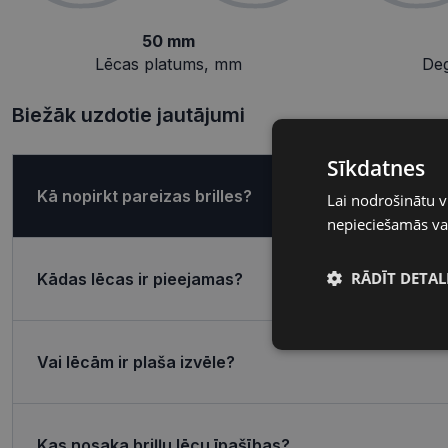
50 mm
Lēcas platums, mm
De
Biežāk uzdotie jautājumi
Sīkdatnes
Kā nopirkt pareizas brilles?
Lai nodrošinātu v
nepieciešamās vai
RĀDĪT DETAL
Kādas lēcas ir pieejamas?
Nepieciešamā
sīkdatnes
Vai lēcām ir plaša izvēle?
Kas nosaka briļļu lēcu īpašības?