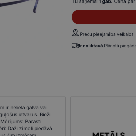
Tu saņemsi
1
gab.
Cena par
Preču pieejamība veikalos
Ir noliktavā.
Plānotā piegā
m ir neliela galva vai
uļošus ietvarus. Bieži
 Mērījums: Parasti
i: Daži zīmoli piedāvā
eļus šim izmēram.