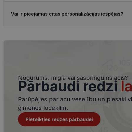
Nosaukums
ttcsid_CQJIS6BC7
Vai ir pieejamas citas personalizācijas iespējas?
Nodr
Nosaukums
ttcsid
Jom
Nosaukums
SM
.c.cl
__kla_id
MUID
Micr
Cor
.clar
_clck
MUID
Micr
Cor
_ga_4GQS506X8M
.bin
Nogurums, migla vai saspringums acīs?
Pārbaudi redzi
l
_ga
MR
Micr
Cor
.c.b
Parūpējies par acu veselību un piesaki viz
MR
Micr
Cor
ģimenes loceklim.
.c.cl
_clsk
test_cookie
Pieteikties redzes pārbaudei
Goog
.dou
_ttp
_fbp
Met