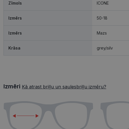
Zīmols
ICONE
Izmērs
50-18
Izmērs
Mazs
Krāsa
grey/silv
Izmēri
Kā atrast briļļu un saulesbriļļu izmēru?