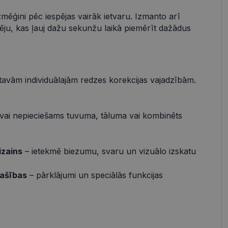
zmēģini pēc iespējas vairāk ietvaru. Izmanto arī
s
Neklasificētās
pēju, kas ļauj dažu sekunžu laikā piemērīt dažādus
vātās iespējas. Šīs
z šīm sīkdatnēm
rasītos
ne ilgāk kā divus
 tavām individuālajām redzes korekcijas vajadzībām.
vai nepieciešams tuvuma, tāluma vai kombinēts
references attiecībā
 platformu Python.
izains
– ietekmē biezumu, svaru un vizuālo izskatu
t noteikta veida
.
pašības
– pārklājumi un speciālās funkcijas
atcerētos
r nepieciešams, lai
pareizi.