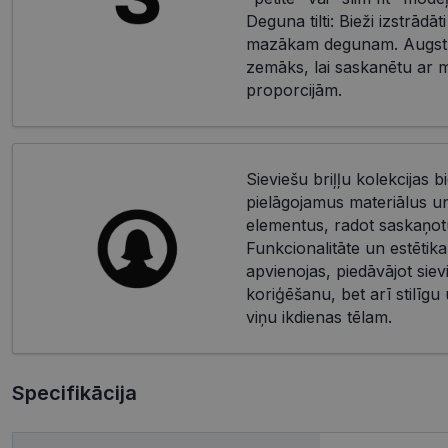
Deguna tilti: Bieži izstrādāti
mazākam degunam. Augstu
zemāks, lai saskanētu ar 
proporcijām.
Sieviešu briļļu kolekcijas bi
pielāgojamus materiālus u
elementus, radot saskaņotu
Funkcionalitāte un estētika
apvienojas, piedāvājot siev
koriģēšanu, bet arī stilīgu
viņu ikdienas tēlam.
Specifikācija