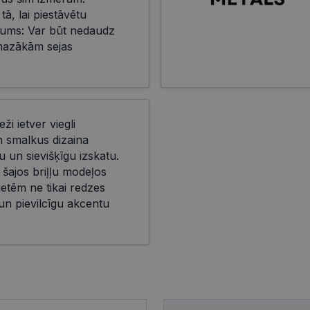
 tā, lai piestāvētu
ms: Var būt nedaudz
mazākām sejas
eži ietver viegli
n smalkus dizaina
 un sievišķīgu izskatu.
 šajos briļļu modeļos
ietēm ne tikai redzes
 un pievilcīgu akcentu