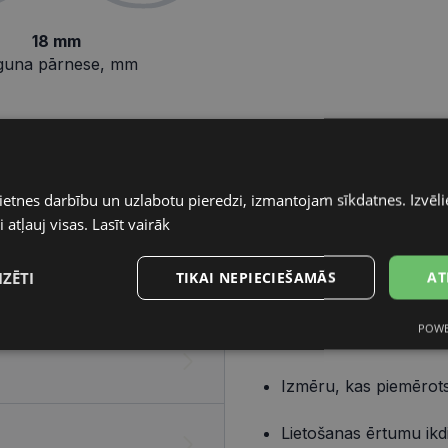
18 mm
guna pārnese, mm
Pareizo briļļu iegāde ir v
ietnes darbību un uzlabotu pieredzi, izmantojam sīkdatnes. Izvēlie
elementiem – ietvara un lē
 atļauj visas.
Lasīt vairāk
Ietvars
IZĒTI
TIKAI NEPIECIEŠAMĀS
AT
Izvēlies ietvaru, balstoties
POWE
s
Statistikas
Mārketinga
Funkcionālās
Dizainu, kas atbilst t
sīkdatnes
sīkdatnes
sīkdatnes
Izmēru, kas piemērots
Lietošanas ērtumu ikd