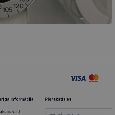
redzi un optimizētu
iedarbību un uzvedību
s vietnes pareizu
tošanas analīzi. Šī
redzi un optimizētu
izmanto vietni, un
s pirms minētās
u par to, kā
lietotājs varētu būt
u par to, kā
lietotājs varētu būt
rīga informācija
Pierakstīties
Lūdzu ievadiet e-pasta adresi
ksas veidi