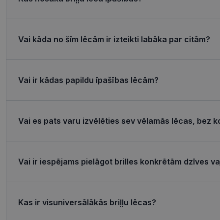
Nepieciešamās sīk
Vai kāda no šīm lēcām ir izteikti labāka par citām?
Šīs sīkdatnes nepieci
sīkdatnes identificē 
tīmekļa vietne nevarē
pakalpojumus. Šīs sīkd
gadus. Šīs noteikti n
Vai ir kādas papildu īpašības lēcām?
Nosaukums
shipping_country
Vai es pats varu izvēlēties sev vēlamās lēcas, bez k
_tt_enable_cookie
csrftoken
Vai ir iespējams pielāgot brilles konkrētām dzīves 
CookieScriptConse
Kas ir visuniversālākās briļļu lēcas?