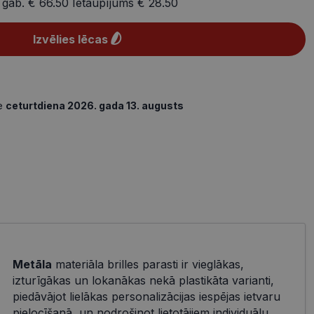
 gab.
€ 66.50
Ietaupījums
€ 28.50
Izvēlies lēcas
de
ceturtdiena 2026. gada 13. augusts
Metāla
materiāla brilles parasti ir vieglākas,
izturīgākas un lokanākas nekā plastikāta varianti,
piedāvājot lielākas personalizācijas iespējas ietvaru
pielocīšanā, un nodrošinot lietotājiem individuālu