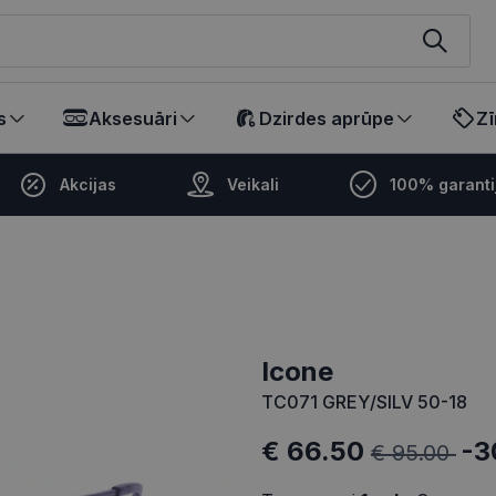
ikalā
s
Aksesuāri
Dzirdes aprūpe
Zī
Akcijas
Veikali
100% garanti
icone
TC071 GREY/SILV 50-18
€ 66.50
-3
€ 95.00