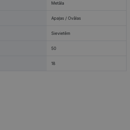
Metāla
Apaļas / Ovālas
Sievietēm
50
18