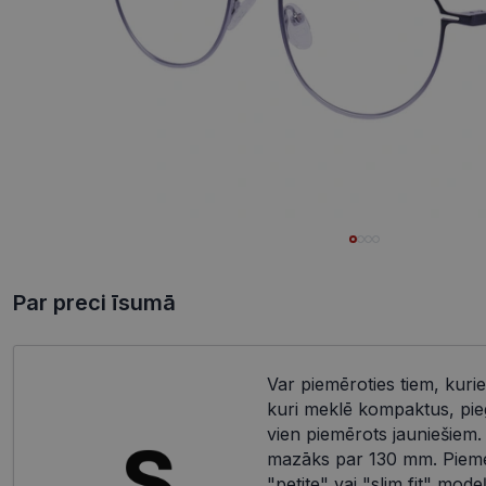
Par preci īsumā
Var piemēroties tiem, kurie
kuri meklē kompaktus, pieg
vien piemērots jauniešiem.
mazāks par 130 mm. Piemēr
"petite" vai "slim fit" mod