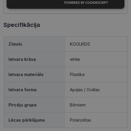
aspektiem.
POWERED BY COOKIESCRIPT
Nepieciešamās
Statistikas
sīkdatnes
sīkdatnes
Specifikācija
Mārketinga
Funkcionālās
sīkdatnes
sīkdatnes
Zīmols
KOOLKIDS
Ietvara krāsa
white
Neklasificētās
Ietvara materiāls
Plastika
Ietvara forma
Apaļas / Ovālas
Nepieciešamās sīkdatnes
Statistikas sīkdatnes
Pircēju grupa
Bērniem
Mārketinga sīkdatnes
Funkcionālās sīkdatnes
Neklasificētās
Lēcas pārklājums
Polarizētas
Šīs sīkdatnes nepieciešamas, lai Jūs varētu apmeklēt