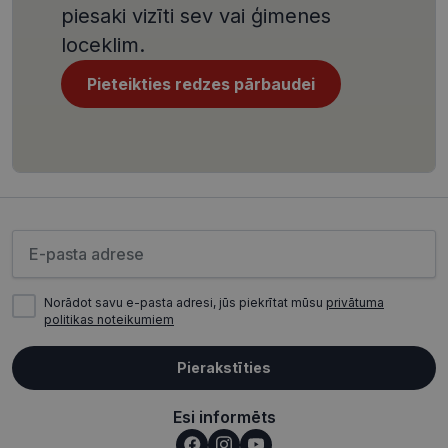
izstrādes
piesaki vizīti sev vai ģimenes
platformu
Python. Tas
loceklim.
paredzēts, l
palīdzētu
aizsargāt vi
Pieteikties redzes pārbaudei
pret noteik
veida
programma
uzbrukum
tīmekļa
veidlapām.
CookieScriptConsent
11 mēneši
Šo sīkfailu
CookieScript
3 nedēļas
izmanto Co
visionexpress.lv
Script.com
serviss, lai
Lūdzu ievadiet e-pasta adresi
atcerētos
apmeklētāj
sīkfailu
piekrišanas
preferences
Norādot savu e-pasta adresi, jūs piekrītat mūsu
privātuma
ir nepiecie
politikas noteikumiem
lai Cookie-
Script.com
sīkfailu
Pierakstīties
reklāmkaro
darbotos
pareizi.
Esi informēts