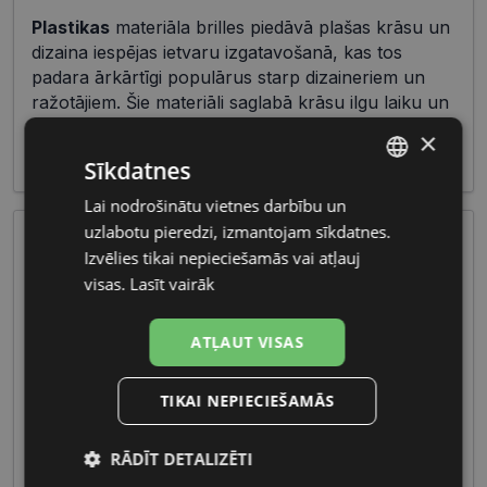
Plastikas
materiāla brilles piedāvā plašas krāsu un
dizaina iespējas ietvaru izgatavošanā, kas tos
padara ārkārtīgi populārus starp dizaineriem un
ražotājiem. Šie materiāli saglabā krāsu ilgu laiku un
reti izraisa alerģiskas reakcijas, nodrošinot gan
×
estētisku, gan komfortablu risinājumu lietotājiem.
Sīkdatnes
Lai nodrošinātu vietnes darbību un
LATVIAN
uzlabotu pieredzi, izmantojam sīkdatnes.
RUSSIAN
Izvēlies tikai nepieciešamās vai atļauj
visas.
Lasīt vairāk
ATĻAUT VISAS
Bērnu brilles piedāvā plašu izvēli, ietverot dažādus
TIKAI NEPIECIEŠAMĀS
dizainus un krāsas, lai atbilstu dažādu vecumu un
personību vajadzībām. Galvenā uzmanība tiek
RĀDĪT DETALIZĒTI
pievērsta gan estētikai, gan funkcionālajiem