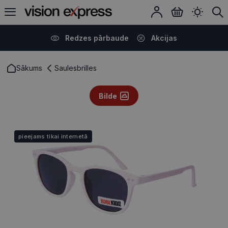
Redzes pārbaude
Akcijas
Sākums
Saulesbrilles
Bilde
pieejams tikai internetā