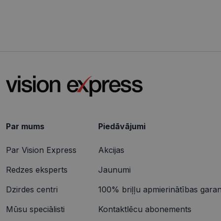
csrftoken
CookieScriptConse
Nosaukums
ttcsid_CQJIS6BC7
Nodr
Nosaukums
ttcsid
Jom
Par mums
Piedāvājumi
Nosaukums
SM
.c.cl
__kla_id
Par Vision Express
Akcijas
MUID
Micr
Cor
.clar
_clck
Redzes eksperts
Jaunumi
MUID
Micr
Dzirdes centri
100% briļļu apmierinātības garant
Cor
_ga_4GQS506X8M
.bin
Mūsu speciālisti
Kontaktlēcu abonements
_ga
MR
Micr