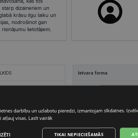
gatavošanā, kas tos
 starp dizaineriem un
aglabā krāsu ilgu laiku un
cijas, nodrošinot gan
risinājumu lietotājiem.
LKIDS
Ietvara forma
Pircēju grupa
tika
Lēcas pārklājums
ietnes darbību un uzlabotu pieredzi, izmantojam sīkdatnes. Izvēlie
 atļauj visas.
Lasīt vairāk
IZĒTI
TIKAI NEPIECIEŠAMĀS
AT