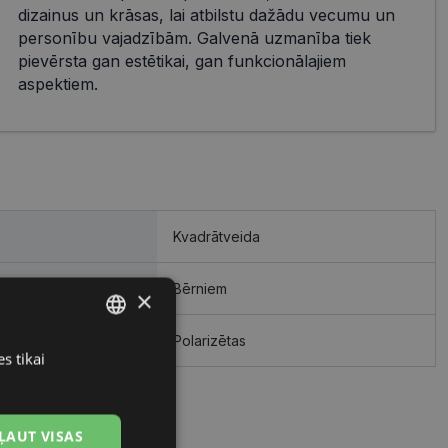
dizainus un krāsas, lai atbilstu dažādu vecumu un
personību vajadzībām. Galvenā uzmanība tiek
pievērsta gan estētikai, gan funkcionālajiem
aspektiem.
Kvadrātveida
Bērniem
×
Polarizētas
s tikai
LATVIAN
RUSSIAN
ĻAUT VISAS