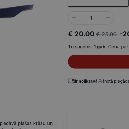
€ 20.00
-2
€ 25.00
Tu saņemsi
1
gab.
Cena par
Ir noliktavā.
Plānotā piegā
 piedāvā plašas krāsu un