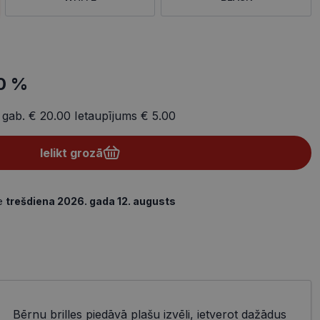
0 %
 gab.
€ 20.00
Ietaupījums
€ 5.00
Ielikt grozā
de
trešdiena 2026. gada 12. augusts
Bērnu brilles piedāvā plašu izvēli, ietverot dažādus