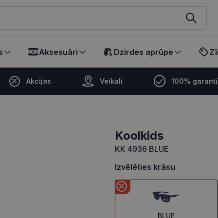
ikalā
s
Aksesuāri
Dzirdes aprūpe
Zī
Akcijas
Veikali
100% garanti
koolkids
KK 4936 BLUE
Izvēlēties krāsu
BLUE