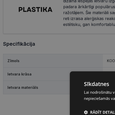
dizaina iespējas ietvaru iz
padara ārkārtīgi populārus
ražotājiem. Šie materiāli s
reti izraisa alerģiskas reak
estētisku, gan komfortablu 
Specifikācija
Zīmols
KOO
Ietvara krāsa
blue
Sīkdatnes
Ietvara materiāls
Plas
Lai nodrošinātu v
nepieciešamās vai
RĀDĪT DETAL