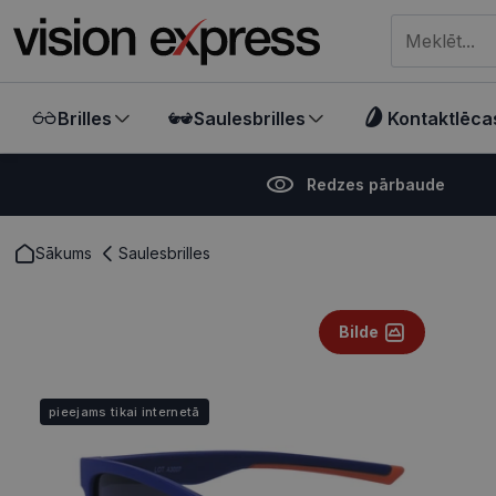
Meklēt visā ve
Brilles
Saulesbrilles
Kontaktlēca
Redzes pārbaude
Sākums
Saulesbrilles
Bilde
pieejams tikai internetā