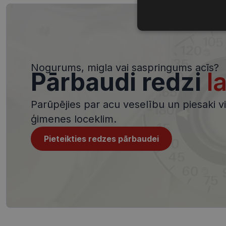
Nepieciešamā
sīkdatnes
Nogurums, migla vai saspringums acīs?
Pārbaudi redzi
l
Parūpējies par acu veselību un piesaki viz
Nepieciešamās sīk
ģimenes loceklim.
Šīs sīkdatnes nepieci
sīkdatnes identificē 
Pieteikties redzes pārbaudei
tīmekļa vietne nevarē
pakalpojumus. Šīs sīkd
gadus. Šīs noteikti n
Nosaukums
shipping_country
_tt_enable_cookie