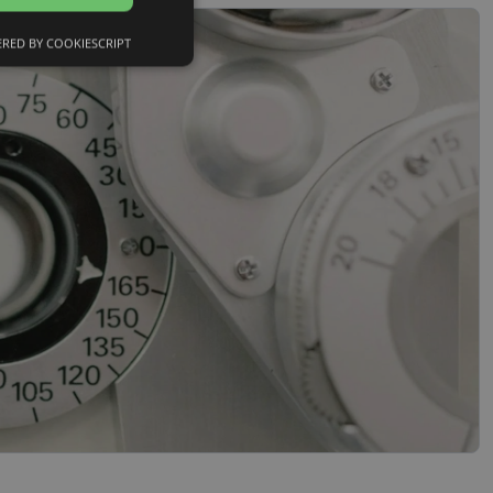
RED BY COOKIESCRIPT
Neklasificētās
s
Neklasificētās
vātās iespējas. Šīs
z šīm sīkdatnēm
rasītos
ne ilgāk kā divus
references attiecībā