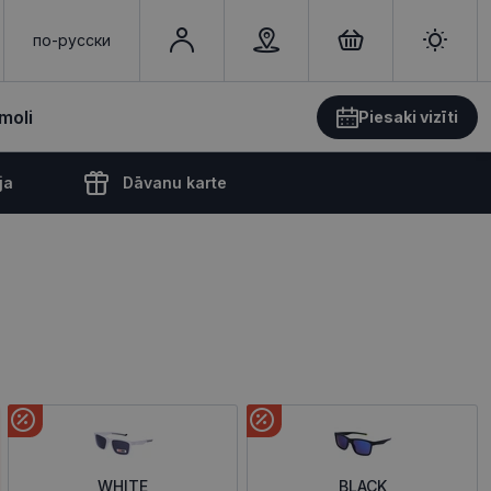
по-русски
moli
Piesaki vizīti
ja
Dāvanu karte
WHITE
BLACK