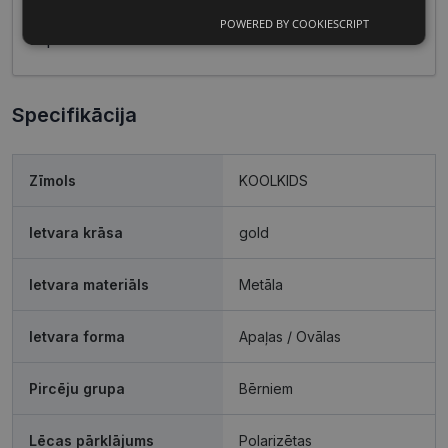
pievērsta gan estētikai, gan funkcionālajiem
POWERED BY COOKIESCRIPT
Nepieciešamās
Statistikas
aspektiem.
sīkdatnes
sīkdatnes
Specifikācija
Mārketinga
Funkcionālās
sīkdatnes
sīkdatnes
Zīmols
KOOLKIDS
Neklasificētās
Ietvara krāsa
gold
Ietvara materiāls
Metāla
Ietvara forma
Apaļas / Ovālas
Nepieciešamās sīkdatnes
Statistikas sīkdatnes
Pircēju grupa
Bērniem
Mārketinga sīkdatnes
Funkcionālās sīkdatnes
Neklasificētās
Lēcas pārklājums
Polarizētas