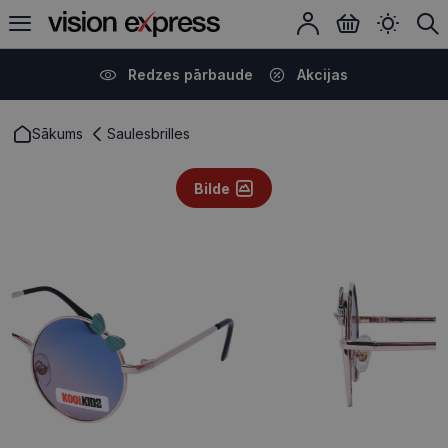
Redzes pārbaude
Akcijas
Sākums
Saulesbrilles
Bilde