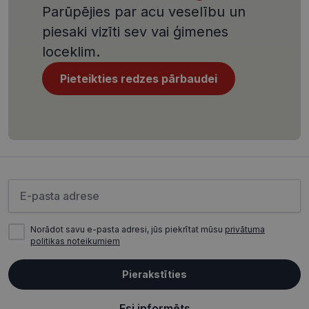
Django tīm
Parūpējies par acu veselību un
izstrādes
platformu
piesaki vizīti sev vai ģimenes
Python. Tas
paredzēts, l
loceklim.
palīdzētu
aizsargāt vi
pret noteik
Pieteikties redzes pārbaudei
veida
programma
uzbrukum
tīmekļa
veidlapām.
CookieScriptConsent
11 mēneši
Šo sīkfailu
CookieScript
3 nedēļas
izmanto Co
visionexpress.lv
Script.com
serviss, lai
atcerētos
Lūdzu ievadiet e-pasta adresi
apmeklētāj
sīkfailu
piekrišanas
preferences
ir nepiecie
Norādot savu e-pasta adresi, jūs piekrītat mūsu
privātuma
lai Cookie-
politikas noteikumiem
Script.com
sīkfailu
reklāmkaro
Pierakstīties
darbotos
pareizi.
Esi informēts