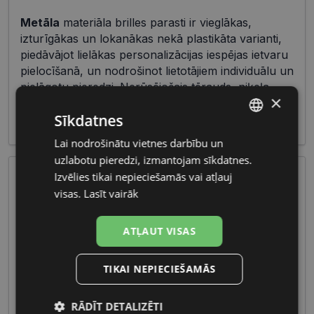
Metāla
materiāla brilles parasti ir vieglākas,
izturīgākas un lokanākas nekā plastikāta varianti,
piedāvājot lielākas personalizācijas iespējas ietvaru
pielocīšanā, un nodrošinot lietotājiem individuālu un
pielāgotu pieredzi. Nerūsējošais tērauds, niķeļa
×
sakausējumi vai titāns bieži tiek izmantoti ietvaru
Sīkdatnes
izgatavošanā.
Lai nodrošinātu vietnes darbību un
LATVIAN
uzlabotu pieredzi, izmantojam sīkdatnes.
RUSSIAN
Izvēlies tikai nepieciešamās vai atļauj
visas.
Lasīt vairāk
ATĻAUT VISAS
TIKAI NEPIECIEŠAMĀS
Bērnu brilles piedāvā plašu izvēli, ietverot dažādus
dizainus un krāsas, lai atbilstu dažādu vecumu un
RĀDĪT DETALIZĒTI
personību vajadzībām. Galvenā uzmanība tiek