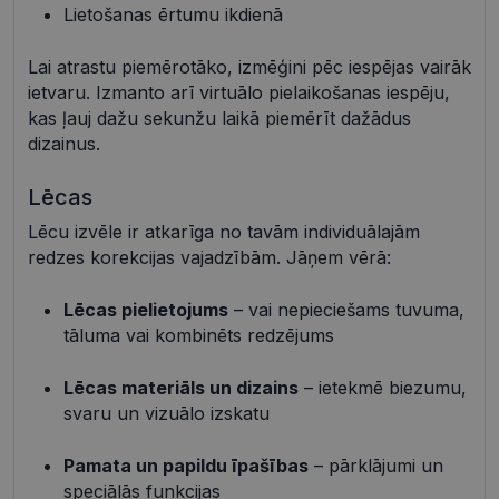
Mārketinga sīkdatnes
Funkcionālās sīkdatnes
Lietošanas ērtumu ikdienā
Neklasificētās
Lai atrastu piemērotāko, izmēģini pēc iespējas vairāk
Šīs sīkdatnes nepieciešamas, lai Jūs varētu apmeklēt
ietvaru. Izmanto arī virtuālo pielaikošanas iespēju,
un pārlūkot tīmekļa vietnes saturu un izmantot tās
kas ļauj dažu sekunžu laikā piemērīt dažādus
piedāvātās iespējas. Šīs sīkdatnes identificē Jūsu
iekārtu, bet neizpauž Jūsu identitāti, kā arī tās nevāc
dizainus.
un neapkopo informāciju. Bez šīm sīkdatnēm
tīmekļa vietne nevarēs pilnvērtīgi darboties,
piemēram, sniegt nepieciešamo informāciju vai
Lēcas
nodrošināt pieprasītos pakalpojumus. Šīs sīkdatnes
tiek glabātas Jūsu iekārtā līdz brīdim, kad sīkdatne
Lēcu izvēle ir atkarīga no tavām individuālajām
izpildījusi savu funkciju, bet ne ilgāk kā divus gadus.
redzes korekcijas vajadzībām. Jāņem vērā:
Šīs noteikti nepieciešamās sīkdatnes izvietojas
automātiski.
Lēcas pielietojums
– vai nepieciešams tuvuma,
Nodrošinātājs /
Derīguma
Nosaukums
Apraksts
Joma
termiņš
tāluma vai kombinēts redzējums
shipping_country
visionexpress.lv
1 gads
Lēcas materiāls un dizains
– ietekmē biezumu,
_tt_enable_cookie
.visionexpress.lv
2 mēneši
Šis sīkfails 
4 nedēļas
izmantots, 
svaru un vizuālo izskatu
atcerētos
lietotāja
preference
Pamata un papildu īpašības
– pārklājumi un
attiecībā u
Google
sīkdatņu
speciālās funkcijas