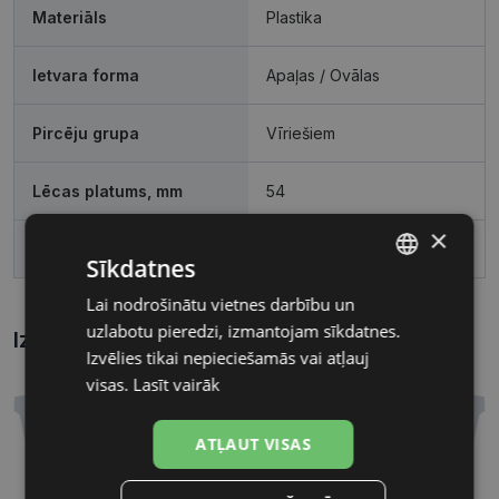
Materiāls
Plastika
Ietvara forma
Apaļas / Ovālas
Pircēju grupa
Vīriešiem
Lēcas platums, mm
54
×
Deguna pārnese, mm
19
Sīkdatnes
Lai nodrošinātu vietnes darbību un
LATVIAN
uzlabotu pieredzi, izmantojam sīkdatnes.
Izmēri
Kā atrast briļļu un saulesbriļļu izmēru?
RUSSIAN
Izvēlies tikai nepieciešamās vai atļauj
visas.
Lasīt vairāk
ATĻAUT VISAS
54 mm
19 mm