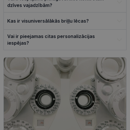
reklāmkaro
dzīves vajadzībām?
darbotos
pareizi.
Kas ir visuniversālākās briļļu lēcas?
Vai ir pieejamas citas personalizācijas
Nodrošinātājs /
Derīguma
iespējas?
Nosaukums
Joma
termiņš
ttcsid_CQJIS6BC77U08RGLT1MG
.visionexpress.lv
2 mēneši
4 nedēļas
ttcsid
.visionexpress.lv
2 mēneši
4 nedēļas
Nodrošinātājs /
Derīguma
Nosaukums
Apraksts
Joma
termiņš
SM
.c.clarity.ms
Sesija
Šis ir Microsoft
MSN pirmās
puses sīkfails,
Nodrošinātājs /
Derīguma
kuru mēs
Nosaukums
Apraksts
Joma
termiņš
izmantojam, lai
novērtētu vietnes
__kla_id
1 gads 1
Izseko, kad kā
Klaviyo Inc.
izmantošanu
mēnesis
noklikšķina uz
visionexpress.lv
iekšējai analīzei.
jūsu vietnes,
izmantojot
MUID
1 gads 3
Šis sīkfails tiek
Microsoft