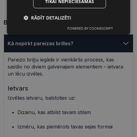
TIKAI NEPIECIEŠAMĀS
Lēcas platums, mm
Deguna pārnese, mm
RĀDĪT DETALIZĒTI
Biežāk uzdotie jautājumi
POWERED BY COOKIESCRIPT
Nepieciešamās
Statistikas
sīkdatnes
sīkdatnes
Kā nopirkt pareizas brilles?
Pareizo briļļu iegāde ir vienkāršs process, kas
Mārketinga
Funkcionālās
sīkdatnes
sīkdatnes
sastāv no diviem galvenajiem elementiem – ietvara
un lēcu izvēles.
Ietvars
Neklasificētās
Izvēlies ietvaru, balstoties uz:
Dizainu, kas atbilst tavam stilam
Izmēru, kas piemērots tavas sejas formai
Nepieciešamās sīkdatnes
Statistikas sīkdatnes