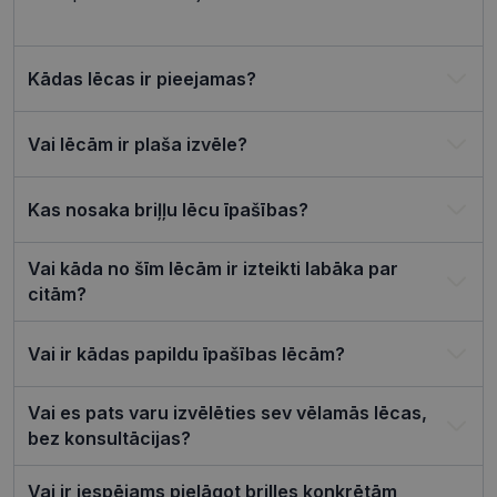
izmantoša
Privacy Policy
tīmekļa vie
csrftoken
visionexpress.lv
11 mēneši
Šis sīkfails i
4 nedēļas
saistīts ar
Kādas lēcas ir pieejamas?
Django tīm
izstrādes
platformu
Python. Tas
Vai lēcām ir plaša izvēle?
paredzēts, l
palīdzētu
aizsargāt vi
pret noteik
Kas nosaka briļļu lēcu īpašības?
veida
programma
uzbrukum
tīmekļa
Vai kāda no šīm lēcām ir izteikti labāka par
veidlapām.
citām?
CookieScriptConsent
11 mēneši
Šo sīkfailu
CookieScript
3 nedēļas
izmanto Co
visionexpress.lv
Script.com
serviss, lai
Vai ir kādas papildu īpašības lēcām?
atcerētos
apmeklētāj
sīkfailu
Vai es pats varu izvēlēties sev vēlamās lēcas,
piekrišanas
preferences
bez konsultācijas?
ir nepiecie
lai Cookie-
Script.com
sīkfailu
Vai ir iespējams pielāgot brilles konkrētām