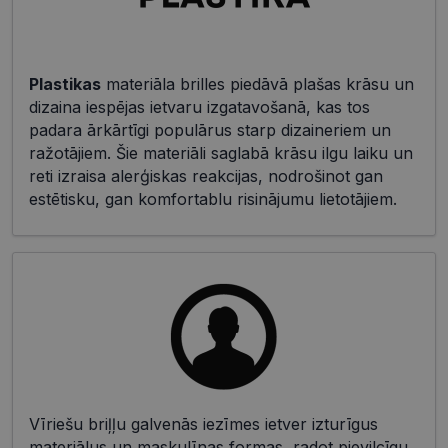
Plastikas
materiāla brilles piedāvā plašas krāsu un
dizaina iespējas ietvaru izgatavošanā, kas tos
padara ārkārtīgi populārus starp dizaineriem un
ražotājiem. Šie materiāli saglabā krāsu ilgu laiku un
reti izraisa alerģiskas reakcijas, nodrošinot gan
estētisku, gan komfortablu risinājumu lietotājiem.
Vīriešu briļļu galvenās iezīmes ietver izturīgus
materiālus un maskulīnas formas, radot pievilcīgu