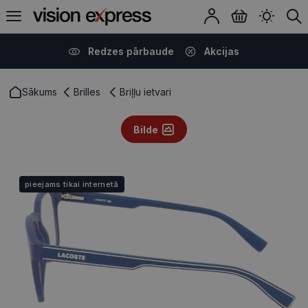
Redzes pārbaude
Akcijas
Sākums
Brilles
Briļļu ietvari
Bilde
pieejams tikai internetā