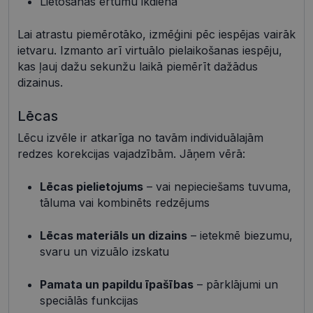
Lietošanas ērtumu ikdienā
Mārketinga sīkdatnes
Funkcionālās sīkdatnes
Neklasificētās
Lai atrastu piemērotāko, izmēģini pēc iespējas vairāk
Šīs sīkdatnes nepieciešamas, lai Jūs varētu apmeklēt
ietvaru. Izmanto arī virtuālo pielaikošanas iespēju,
un pārlūkot tīmekļa vietnes saturu un izmantot tās
kas ļauj dažu sekunžu laikā piemērīt dažādus
piedāvātās iespējas. Šīs sīkdatnes identificē Jūsu
dizainus.
iekārtu, bet neizpauž Jūsu identitāti, kā arī tās nevāc
un neapkopo informāciju. Bez šīm sīkdatnēm
tīmekļa vietne nevarēs pilnvērtīgi darboties,
Lēcas
piemēram, sniegt nepieciešamo informāciju vai
nodrošināt pieprasītos pakalpojumus. Šīs sīkdatnes
Lēcu izvēle ir atkarīga no tavām individuālajām
tiek glabātas Jūsu iekārtā līdz brīdim, kad sīkdatne
izpildījusi savu funkciju, bet ne ilgāk kā divus gadus.
redzes korekcijas vajadzībām. Jāņem vērā:
Šīs noteikti nepieciešamās sīkdatnes izvietojas
automātiski.
Lēcas pielietojums
– vai nepieciešams tuvuma,
Nodrošinātājs /
Derīguma
Nosaukums
Apraksts
tāluma vai kombinēts redzējums
Joma
termiņš
shipping_country
visionexpress.lv
1 gads
Lēcas materiāls un dizains
– ietekmē biezumu,
_tt_enable_cookie
.visionexpress.lv
2 mēneši
Šis sīkfails 
svaru un vizuālo izskatu
4 nedēļas
izmantots, 
atcerētos
lietotāja
preference
Pamata un papildu īpašības
– pārklājumi un
attiecībā u
speciālās funkcijas
Google
sīkdatņu
izmantoša