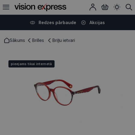
Redzes pārbaude
Akcijas
Sākums
Brilles
Briļļu ietvari
pieejams tikai internetā