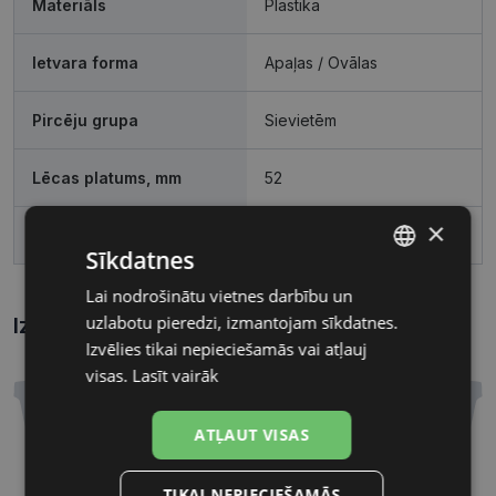
Materiāls
Plastika
Ietvara forma
Apaļas / Ovālas
Pircēju grupa
Sievietēm
Lēcas platums, mm
52
×
Deguna pārnese, mm
16
Sīkdatnes
Lai nodrošinātu vietnes darbību un
LATVIAN
uzlabotu pieredzi, izmantojam sīkdatnes.
Izmēri
Kā atrast briļļu un saulesbriļļu izmēru?
RUSSIAN
Izvēlies tikai nepieciešamās vai atļauj
visas.
Lasīt vairāk
ATĻAUT VISAS
52 mm
16 mm
TIKAI NEPIECIEŠAMĀS