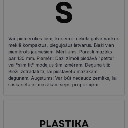
Var piemēroties tiem, kuriem ir neliela galva vai kuri
meklē kompaktus, pieguļošus ietvarus. Bieži vien
piemērots jauniešiem. Mērījums: Parasti mazāks
par 130 mm. Piemēri: Daži zīmoli piedāvā "petite"
vai "slim fit" modeļus šim izmēram. Deguna tilti:
Bieži izstrādāti tā, lai piestāvētu mazākam
degunam. Augstums: Var būt nedaudz zemāks, lai
saskanētu ar mazākām sejas proporcijām.