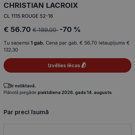
CHRISTIAN LACROIX
CL 1115 ROUGE 52-16
€ 56.70
-70 %
€ 189.00
Tu saņemsi
1
gab.
Cena par gab.
€ 56.70
Ietaupījums
€
132.30
Izvēlies lēcas
Ir noliktavā.
Plānotā piegāde
piektdiena 2026. gada 14. augusts
Par preci īsumā