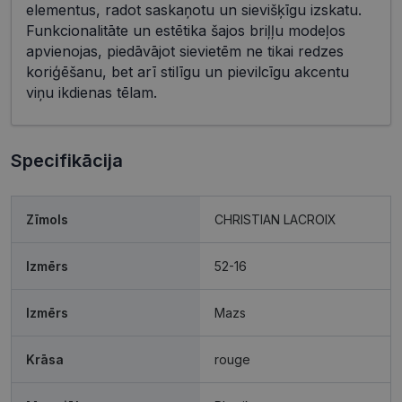
elementus, radot saskaņotu un sievišķīgu izskatu.
Funkcionalitāte un estētika šajos briļļu modeļos
apvienojas, piedāvājot sievietēm ne tikai redzes
koriģēšanu, bet arī stilīgu un pievilcīgu akcentu
viņu ikdienas tēlam.
Specifikācija
Zīmols
CHRISTIAN LACROIX
Izmērs
52-16
Izmērs
Mazs
Krāsa
rouge