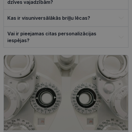
reklāmkaro
dzīves vajadzībām?
darbotos
pareizi.
Kas ir visuniversālākās briļļu lēcas?
Vai ir pieejamas citas personalizācijas
iespējas?
Nodrošinātājs /
Derīguma
Nosaukums
Joma
termiņš
ttcsid_CQJIS6BC77U08RGLT1MG
.visionexpress.lv
2 mēneši
4 nedēļas
ttcsid
.visionexpress.lv
2 mēneši
4 nedēļas
Nodrošinātājs /
Derīguma
Nosaukums
Apraksts
Joma
termiņš
SM
.c.clarity.ms
Sesija
Šis ir Microsoft
MSN pirmās
puses sīkfails,
Nodrošinātājs /
Derīguma
kuru mēs
Nosaukums
Apraksts
Joma
termiņš
izmantojam, lai
novērtētu vietnes
__kla_id
1 gads 1
Izseko, kad kā
Klaviyo Inc.
izmantošanu
mēnesis
noklikšķina uz
visionexpress.lv
iekšējai analīzei.
jūsu vietnes,
izmantojot
MUID
1 gads 3
Šis sīkfails tiek
Microsoft
Klaviyo e-past