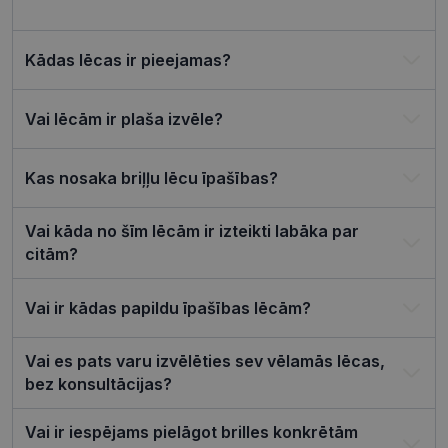
Privacy Policy
tīmekļa vie
csrftoken
visionexpress.lv
11 mēneši
Šis sīkfails i
4 nedēļas
saistīts ar
Kādas lēcas ir pieejamas?
Django tīm
izstrādes
platformu
Python. Tas
Vai lēcām ir plaša izvēle?
paredzēts, l
palīdzētu
aizsargāt vi
pret noteik
Kas nosaka briļļu lēcu īpašības?
veida
programma
uzbrukum
tīmekļa
Vai kāda no šīm lēcām ir izteikti labāka par
veidlapām.
citām?
CookieScriptConsent
11 mēneši
Šo sīkfailu
CookieScript
3 nedēļas
izmanto Co
visionexpress.lv
Script.com
Vai ir kādas papildu īpašības lēcām?
serviss, lai
atcerētos
apmeklētāj
sīkfailu
Vai es pats varu izvēlēties sev vēlamās lēcas,
piekrišanas
preferences
bez konsultācijas?
ir nepiecie
lai Cookie-
Script.com
Vai ir iespējams pielāgot brilles konkrētām
sīkfailu