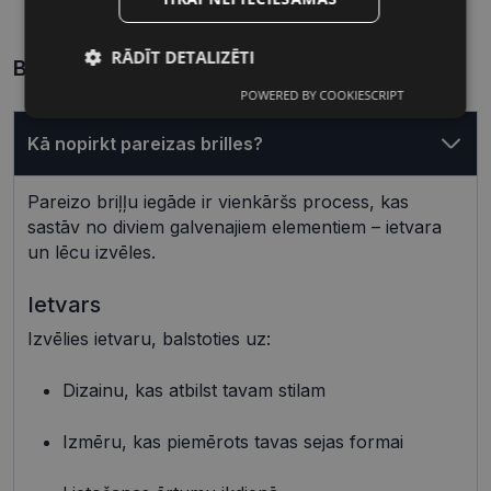
Lēcas platums, mm
Deguna pārnese, mm
RĀDĪT DETALIZĒTI
Biežāk uzdotie jautājumi
POWERED BY COOKIESCRIPT
Nepieciešamās
Statistikas
sīkdatnes
sīkdatnes
Kā nopirkt pareizas brilles?
Pareizo briļļu iegāde ir vienkāršs process, kas
Mārketinga
Funkcionālās
sīkdatnes
sīkdatnes
sastāv no diviem galvenajiem elementiem – ietvara
un lēcu izvēles.
Ietvars
Neklasificētās
Izvēlies ietvaru, balstoties uz:
Dizainu, kas atbilst tavam stilam
Izmēru, kas piemērots tavas sejas formai
Nepieciešamās sīkdatnes
Statistikas sīkdatnes