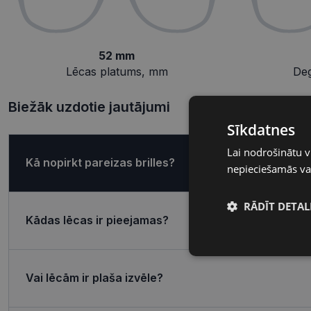
52 mm
Lēcas platums, mm
De
Biežāk uzdotie jautājumi
Sīkdatnes
Lai nodrošinātu v
Kā nopirkt pareizas brilles?
nepieciešamās vai
RĀDĪT DETAL
Kādas lēcas ir pieejamas?
Nepieciešamā
sīkdatnes
Vai lēcām ir plaša izvēle?