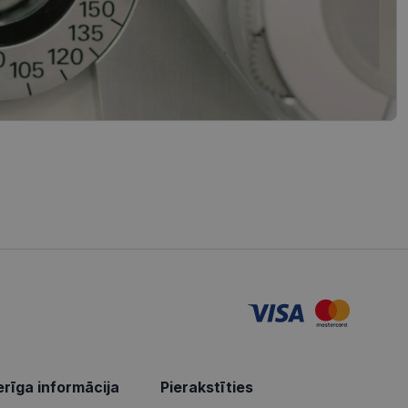
iedarbību un uzvedību
tošanas analīzi. Šī
, piemēram,
redzi un optimizētu
iedarbību un uzvedību
s vietnes pareizu
tošanas analīzi. Šī
redzi un optimizētu
izmanto vietni, un
s pirms minētās
u par to, kā
lietotājs varētu būt
u par to, kā
lietotājs varētu būt
rīga informācija
Pierakstīties