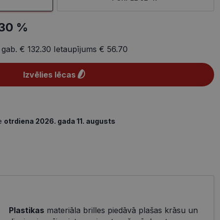
30 %
 gab.
€ 132.30
Ietaupījums
€ 56.70
Izvēlies lēcas
de
otrdiena 2026. gada 11. augusts
Plastikas
materiāla brilles piedāvā plašas krāsu un