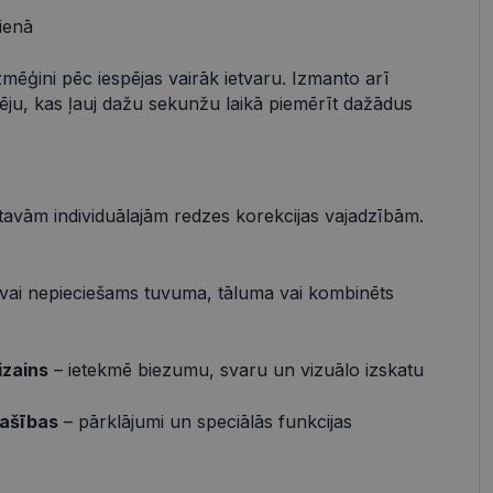
ienā
s
Neklasificētās
zmēģini pēc iespējas vairāk ietvaru. Izmanto arī
pēju, kas ļauj dažu sekunžu laikā piemērīt dažādus
vātās iespējas. Šīs
z šīm sīkdatnēm
rasītos
ne ilgāk kā divus
 tavām individuālajām redzes korekcijas vajadzībām.
vai nepieciešams tuvuma, tāluma vai kombinēts
references attiecībā
 platformu Python.
t noteikta veida
izains
– ietekmē biezumu, svaru un vizuālo izskatu
.
atcerētos
pašības
– pārklājumi un speciālās funkcijas
r nepieciešams, lai
pareizi.