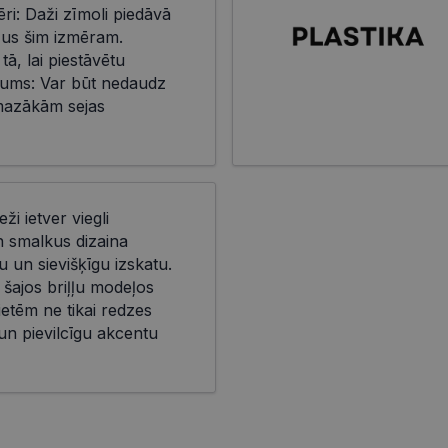
i: Daži zīmoli piedāvā
eļus šim izmēram.
 tā, lai piestāvētu
ms: Var būt nedaudz
mazākām sejas
eži ietver viegli
n smalkus dizaina
 un sievišķīgu izskatu.
 šajos briļļu modeļos
ietēm ne tikai redzes
 un pievilcīgu akcentu