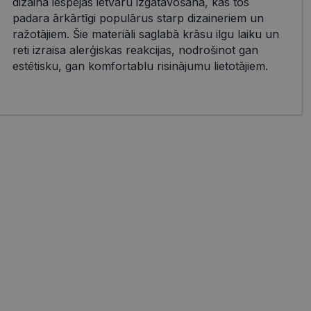
dizaina iespējas ietvaru izgatavošanā, kas tos
padara ārkārtīgi populārus starp dizaineriem un
ražotājiem. Šie materiāli saglabā krāsu ilgu laiku un
reti izraisa alerģiskas reakcijas, nodrošinot gan
estētisku, gan komfortablu risinājumu lietotājiem.