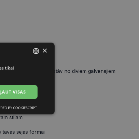
×
s tikai
LATVIAN
ienkāršs process, kas sastāv no diviem galvenajiem
cu izvēles.
RUSSIAN
ĻAUT VISAS
 uz:
RED BY COOKIESCRIPT
Neklasificētās
avam stilam
 tavas sejas formai