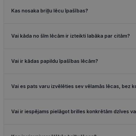
Kas nosaka briļļu lēcu īpašības?
Nepieciešamās sīk
Šīs sīkdatnes nepieci
Vai kāda no šīm lēcām ir izteikti labāka par citām?
sīkdatnes identificē 
tīmekļa vietne nevarē
pakalpojumus. Šīs sīkd
gadus. Šīs noteikti n
Vai ir kādas papildu īpašības lēcām?
Nosaukums
shipping_country
_tt_enable_cookie
Vai es pats varu izvēlēties sev vēlamās lēcas, bez k
csrftoken
Vai ir iespējams pielāgot brilles konkrētām dzīves 
CookieScriptConse