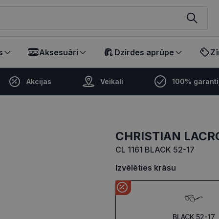
ikalā
s
Aksesuāri
Dzirdes aprūpe
Zī
Akcijas
Veikali
100% garanti
CHRISTIAN LACR
CL 1161 BLACK 52-17
Izvēlēties krāsu
BLACK 52-17