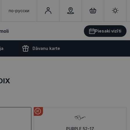
по-русски
moli
Piesaki vizīti
ja
Dāvanu karte
OIX
PURPLE 52-17