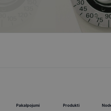
.tiktok.com
2 mēneši
Šis sīkfails tiek izmantots, lai izsekotu lietotāja mij
4 nedēļas
tīmekļa vietnē, lai veiktu vietnes veiktspēju un izman
2 mēneši
Izmanto Facebook, lai piegādātu virkni reklāmas produktu
a Platform
informācija tiek izmantota, lai uzlabotu lietotāja pie
4 nedēļas
reāllaika cenu noteikšanu no trešo pušu reklāmdevējiem
tīmekļa vietnes funkcionalitāti.
ionexpress.lv
.visionexpress.lv
2 mēneši
Šis sīkfails tiek izmantots, lai izsekotu lietotāja mij
1 gads
Šis ir Microsoft MSN pirmās puses sīkfails, kas nodrošina šī
osoft
4 nedēļas
tīmekļa vietnē, lai veiktu vietnes veiktspēju un izman
darbību.
poration
informācija tiek izmantota, lai uzlabotu lietotāja pie
ing.com
tīmekļa vietnes funkcionalitāti.
9 minūtes
Šis sīkdatne nodrošina informāciju par to, kā galalietotājs 
osoft
50
par jebkādu reklāmu, kuru gala lietotājs varētu būt redzēji
poration
sekundes
vietnes apmeklēšanas.
arity.ms
1 gads
Šo sīkfailu ir iestatījis Doubleclick, un tas sniedz informācij
le LLC
galalietotājs izmanto vietni, un jebkādu reklāmu, kuru gala 
bleclick.net
redzējis pirms minētās vietnes apmeklēšanas.
2 mēneši
Šo sīkfailu ir iestatījis Doubleclick, un tas sniedz informācij
le LLC
4 nedēļas
galalietotājs izmanto vietni, un jebkādu reklāmu, kuru gala 
ionexpress.lv
redzējis pirms minētās vietnes apmeklēšanas.
Pakalpojumi
Produkti
Node