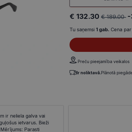
€ 132.30
-
€ 189.00
Tu saņemsi
1
gab.
Cena par
Preču pieejamība veikalos
Ir noliktavā.
Plānotā piegā
m ir neliela galva vai
uļošus ietvarus. Bieži
 Mērījums: Parasti