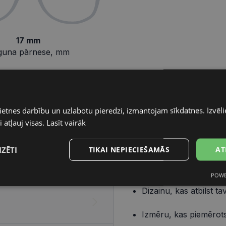
17 mm
guna pārnese, mm
ietnes darbību un uzlabotu pieredzi, izmantojam sīkdatnes. Izvēlie
Pareizo briļļu iegāde ir v
 atļauj visas.
Lasīt vairāk
elementiem – ietvara un lē
IZĒTI
TIKAI NEPIECIEŠAMĀS
AT
Ietvars
Izvēlies ietvaru, balstoties
POWE
s
Statistikas
Mārketinga
Funkcionālās
sīkdatnes
sīkdatnes
sīkdatnes
Dizainu, kas atbilst t
Izmēru, kas piemērots