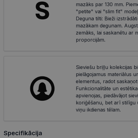
mazāks par 130 mm. Piemēr
"petite" vai "slim fit" mod
Deguna tilti: Bieži izstrādāti
mazākam degunam. Augstu
zemāks, lai saskanētu ar 
proporcijām.
Sieviešu briļļu kolekcijas bi
pielāgojamus materiālus u
elementus, radot saskaņotu
Funkcionalitāte un estētika
apvienojas, piedāvājot siev
koriģēšanu, bet arī stilīgu
viņu ikdienas tēlam.
Specifikācija