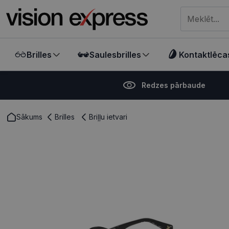
Meklēt visā ve
Brilles
Saulesbrilles
Kontaktlēca
Redzes pārbaude
Sākums
Brilles
Briļļu ietvari