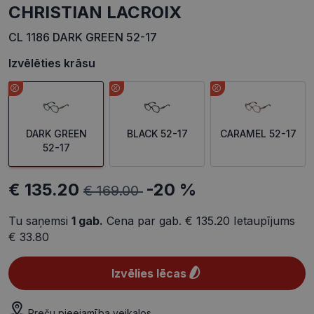
CHRISTIAN LACROIX
CL 1186 DARK GREEN 52-17
Izvēlēties krāsu
DARK GREEN
BLACK 52-17
CARAMEL 52-17
52-17
€ 135.20
-20 %
€ 169.00
Tu saņemsi
1
gab.
Cena par gab.
€ 135.20
Ietaupījums
€ 33.80
Izvēlies lēcas
Preču pieejamība veikalos