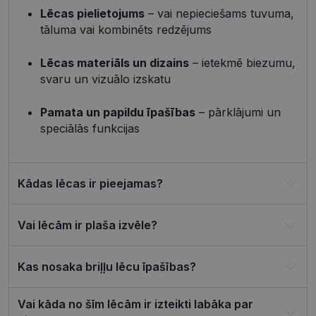
_tt_enable_cookie
.visionexpress.lv
2 mēneši
Šis sīkfails 
4 nedēļas
izmantots, 
Lēcas pielietojums
– vai nepieciešams tuvuma,
atcerētos
tāluma vai kombinēts redzējums
lietotāja
preference
attiecībā u
Google
sīkdatņu
Lēcas materiāls un dizains
– ietekmē biezumu,
izmantoša
Privacy Policy
svaru un vizuālo izskatu
tīmekļa vie
csrftoken
visionexpress.lv
11 mēneši
Šis sīkfails i
4 nedēļas
saistīts ar
Pamata un papildu īpašības
– pārklājumi un
Django tīm
speciālās funkcijas
izstrādes
platformu
Python. Tas
paredzēts, l
palīdzētu
aizsargāt vi
Kādas lēcas ir pieejamas?
pret noteik
veida
programma
uzbrukum
Vai lēcām ir plaša izvēle?
tīmekļa
veidlapām.
CookieScriptConsent
11 mēneši
Šo sīkfailu
CookieScript
Kas nosaka briļļu lēcu īpašības?
3 nedēļas
izmanto Co
visionexpress.lv
Script.com
serviss, lai
atcerētos
Vai kāda no šīm lēcām ir izteikti labāka par
apmeklētāj