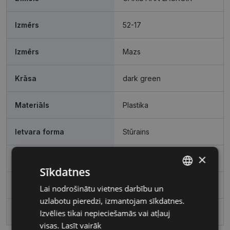
Izmērs
52-17
Izmērs
Mazs
Krāsa
dark green
Materiāls
Plastika
Ietvara forma
Stūrains
×
Pircēju grupa
Sievietēm
Sīkdatnes
Lēcas platums, mm
52
Lai nodrošinātu vietnes darbību un
LATVIAN
uzlabotu pieredzi, izmantojam sīkdatnes.
RUSSIAN
Deguna pārnese, mm
17
Izvēlies tikai nepieciešamās vai atļauj
visas.
Lasīt vairāk