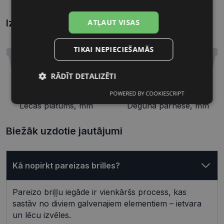
Izmēri
ATĻAUT VISAS
Kā atrast briļļu un saulesbriļļu izmēru?
TIKAI NEPIECIEŠAMĀS
RĀDĪT DETALIZĒTI
52 mm
17 mm
POWERED BY COOKIESCRIPT
Nepieciešamās
Statistikas
Lēcas platums, mm
Deguna pārnese, mm
sīkdatnes
sīkdatnes
Biežāk uzdotie jautājumi
Mārketinga
Funkcionālās
sīkdatnes
sīkdatnes
Kā nopirkt pareizas brilles?
Neklasificētās
Pareizo briļļu iegāde ir vienkāršs process, kas
sastāv no diviem galvenajiem elementiem – ietvara
un lēcu izvēles.