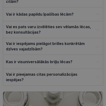
sīkfailu
citām?
piekrišanas
preferences
ir nepiecie
Vai ir kādas papildu īpašības lēcām?
lai Cookie-
Script.com
sīkfailu
reklāmkaro
Vai es pats varu izvēlēties sev vēlamās lēcas,
darbotos
pareizi.
bez konsultācijas?
Vai ir iespējams pielāgot brilles konkrētām
dzīves vajadzībām?
Nodrošinātājs /
Derīguma
Nosaukums
Joma
termiņš
Kas ir visuniversālākās briļļu lēcas?
ttcsid_CQJIS6BC77U08RGLT1MG
.visionexpress.lv
2 mēneši
4 nedēļas
Vai ir pieejamas citas personalizācijas
ttcsid
.visionexpress.lv
2 mēneši
iespējas?
4 nedēļas
Nodrošinātājs /
Derīguma
Nosaukums
Apraksts
Joma
termiņš
SM
.c.clarity.ms
Sesija
Šis ir Microsoft
MSN pirmās
puses sīkfails,
Nodrošinātājs /
Derīguma