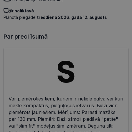
Ir noliktavā.
Plānotā piegāde
trešdiena 2026. gada 12. augusts
Par preci īsumā
Var piemēroties tiem, kuriem ir neliela galva vai kuri
meklē kompaktus, pieguļošus ietvarus. Bieži vien
piemērots jauniešiem. Mērījums: Parasti mazāks
par 130 mm. Piemēri: Daži zīmoli piedāvā "petite"
vai "slim fit" modeļus šim izmēram. Deguna tilti: