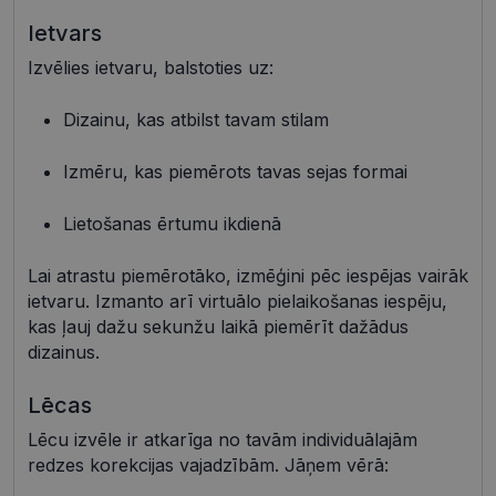
Ietvars
Izvēlies ietvaru, balstoties uz:
Nepieciešamās sīkdatnes
Statistikas sīkdatnes
Mārketinga sīkdatnes
Funkcionālās sīkdatnes
Dizainu, kas atbilst tavam stilam
Neklasificētās
Izmēru, kas piemērots tavas sejas formai
Šīs sīkdatnes nepieciešamas, lai Jūs varētu apmeklēt
un pārlūkot tīmekļa vietnes saturu un izmantot tās
Lietošanas ērtumu ikdienā
piedāvātās iespējas. Šīs sīkdatnes identificē Jūsu
iekārtu, bet neizpauž Jūsu identitāti, kā arī tās nevāc
un neapkopo informāciju. Bez šīm sīkdatnēm
Lai atrastu piemērotāko, izmēģini pēc iespējas vairāk
tīmekļa vietne nevarēs pilnvērtīgi darboties,
piemēram, sniegt nepieciešamo informāciju vai
ietvaru. Izmanto arī virtuālo pielaikošanas iespēju,
nodrošināt pieprasītos pakalpojumus. Šīs sīkdatnes
kas ļauj dažu sekunžu laikā piemērīt dažādus
tiek glabātas Jūsu iekārtā līdz brīdim, kad sīkdatne
izpildījusi savu funkciju, bet ne ilgāk kā divus gadus.
dizainus.
Šīs noteikti nepieciešamās sīkdatnes izvietojas
automātiski.
Lēcas
Nodrošinātājs /
Derīguma
Nosaukums
Apraksts
Joma
termiņš
Lēcu izvēle ir atkarīga no tavām individuālajām
redzes korekcijas vajadzībām. Jāņem vērā:
shipping_country
visionexpress.lv
1 gads