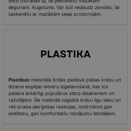
Bieži izstrādāti tā, lai piestāvētu mazākam
degunam. Augstums: Var būt nedaudz zemāks, lai
saskanētu ar mazākām sejas proporcijām.
Plastikas
materiāla brilles piedāvā plašas krāsu un
dizaina iespējas ietvaru izgatavošanā, kas tos
padara ārkārtīgi populārus starp dizaineriem un
ražotājiem. Šie materiāli saglabā krāsu ilgu laiku un
reti izraisa alerģiskas reakcijas, nodrošinot gan
estētisku, gan komfortablu risinājumu lietotājiem.