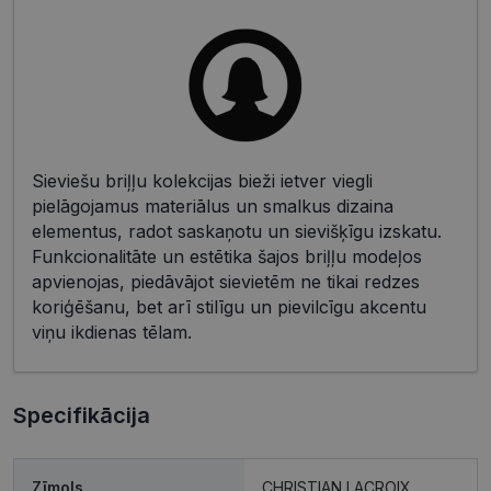
Sieviešu briļļu kolekcijas bieži ietver viegli
pielāgojamus materiālus un smalkus dizaina
elementus, radot saskaņotu un sievišķīgu izskatu.
Funkcionalitāte un estētika šajos briļļu modeļos
apvienojas, piedāvājot sievietēm ne tikai redzes
koriģēšanu, bet arī stilīgu un pievilcīgu akcentu
viņu ikdienas tēlam.
Specifikācija
Zīmols
CHRISTIAN LACROIX