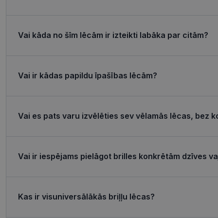
Nepieciešamās sīk
Vai kāda no šīm lēcām ir izteikti labāka par citām?
Šīs sīkdatnes nepieci
sīkdatnes identificē 
tīmekļa vietne nevarē
pakalpojumus. Šīs sīkd
gadus. Šīs noteikti n
Vai ir kādas papildu īpašības lēcām?
Nosaukums
shipping_country
Vai es pats varu izvēlēties sev vēlamās lēcas, bez k
_tt_enable_cookie
csrftoken
Vai ir iespējams pielāgot brilles konkrētām dzīves 
CookieScriptConse
Kas ir visuniversālākās briļļu lēcas?