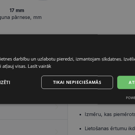
17 mm
guna pārnese, mm
Pareizo briļļu iegāde ir v
ietnes darbību un uzlabotu pieredzi, izmantojam sīkdatnes. Izvēlie
elementiem – ietvara un lē
 atļauj visas.
Lasīt vairāk
Ietvars
IZĒTI
TIKAI NEPIECIEŠAMĀS
AT
Izvēlies ietvaru, balstoties
POWE
Dizainu, kas atbilst t
s
Statistikas
Mārketinga
Funkcionālās
sīkdatnes
sīkdatnes
sīkdatnes
Izmēru, kas piemērots
Lietošanas ērtumu ikd