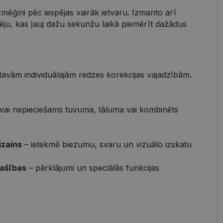
zmēģini pēc iespējas vairāk ietvaru. Izmanto arī
s
Neklasificētās
pēju, kas ļauj dažu sekunžu laikā piemērīt dažādus
vātās iespējas. Šīs
z šīm sīkdatnēm
rasītos
ne ilgāk kā divus
 tavām individuālajām redzes korekcijas vajadzībām.
vai nepieciešams tuvuma, tāluma vai kombinēts
references attiecībā
izains
– ietekmē biezumu, svaru un vizuālo izskatu
 platformu Python.
t noteikta veida
.
pašības
– pārklājumi un speciālās funkcijas
atcerētos
r nepieciešams, lai
pareizi.