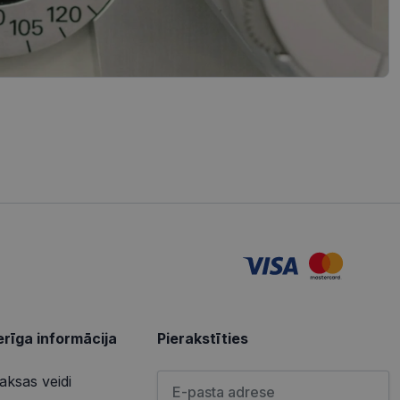
redzi un optimizētu
iedarbību un uzvedību
s vietnes pareizu
tošanas analīzi. Šī
redzi un optimizētu
izmanto vietni, un
s pirms minētās
u par to, kā
lietotājs varētu būt
u par to, kā
lietotājs varētu būt
rīga informācija
Pierakstīties
Lūdzu ievadiet e-pasta adresi
ksas veidi