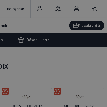
по-русски
moli
Piesaki vizīti
ja
Dāvanu karte
OIX
COSMO FOL 54-17
METEORITE 54-17