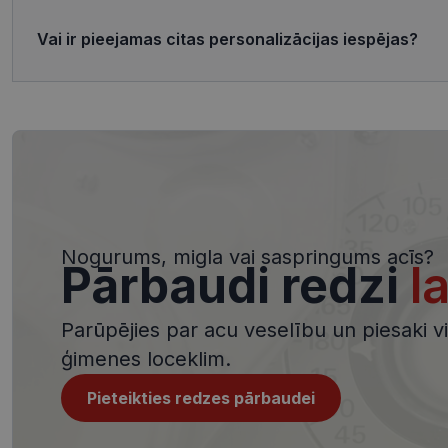
Nosaukums
ttcsid_CQJIS6BC7
Vai ir pieejamas citas personalizācijas iespējas?
Nodr
Nosaukums
ttcsid
Jom
Nosaukums
SM
.c.cl
__kla_id
MUID
Micr
Cor
.clar
_clck
MUID
Micr
Cor
_ga_4GQS506X8M
.bin
Nogurums, migla vai saspringums acīs?
Pārbaudi redzi
l
_ga
MR
Micr
Cor
.c.b
Parūpējies par acu veselību un piesaki viz
MR
Micr
ģimenes loceklim.
Cor
.c.cl
_clsk
Pieteikties redzes pārbaudei
test_cookie
Goog
.dou
_ttp
_fbp
Met