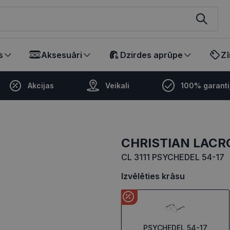
ikalā
s
Aksesuāri
Dzirdes aprūpe
Zī
Akcijas
Veikali
100% garanti
CHRISTIAN LACR
CL 3111 PSYCHEDEL 54-17
Izvēlēties krāsu
PSYCHEDEL 54-17