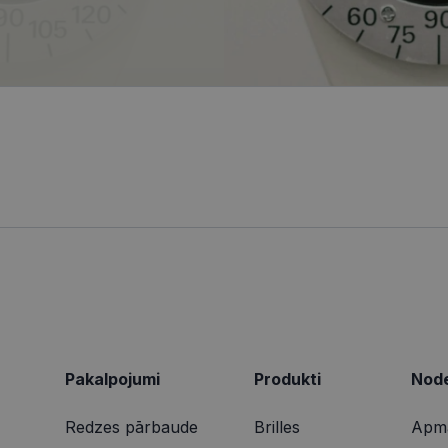
informācija tiek izmantota, lai uzlabotu lietotāja pie
4 nedēļas
reāllaika cenu noteikšanu no trešo pušu reklāmdevējiem
tīmekļa vietnes funkcionalitāti.
ionexpress.lv
.visionexpress.lv
2 mēneši
Šis sīkfails tiek izmantots, lai izsekotu lietotāja mij
1 gads
Šis ir Microsoft MSN pirmās puses sīkfails, kas nodrošina šī
osoft
4 nedēļas
tīmekļa vietnē, lai veiktu vietnes veiktspēju un izman
darbību.
poration
informācija tiek izmantota, lai uzlabotu lietotāja pie
ing.com
tīmekļa vietnes funkcionalitāti.
9 minūtes
Šis sīkdatne nodrošina informāciju par to, kā galalietotājs 
osoft
50
par jebkādu reklāmu, kuru gala lietotājs varētu būt redzēji
poration
sekundes
vietnes apmeklēšanas.
arity.ms
1 gads
Šo sīkfailu ir iestatījis Doubleclick, un tas sniedz informācij
le LLC
galalietotājs izmanto vietni, un jebkādu reklāmu, kuru gala 
bleclick.net
redzējis pirms minētās vietnes apmeklēšanas.
2 mēneši
Šo sīkfailu ir iestatījis Doubleclick, un tas sniedz informācij
le LLC
4 nedēļas
galalietotājs izmanto vietni, un jebkādu reklāmu, kuru gala 
ionexpress.lv
redzējis pirms minētās vietnes apmeklēšanas.
Pakalpojumi
Produkti
Node
Redzes pārbaude
Brilles
Apma