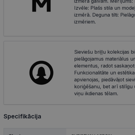
izmēra galvām. Mērījums: 
Izvēle: Plašs stila un mode
izmērā. Deguna tilti: Piel
izmēriem.
Sieviešu briļļu kolekcijas bi
pielāgojamus materiālus u
elementus, radot saskaņotu
Funkcionalitāte un estētika
apvienojas, piedāvājot siev
koriģēšanu, bet arī stilīgu
viņu ikdienas tēlam.
Specifikācija