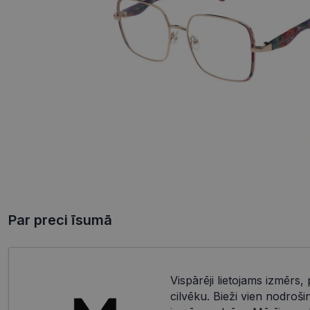
Par preci īsumā
Vispārēji lietojams izmērs, 
cilvēku. Bieži vien nodroši