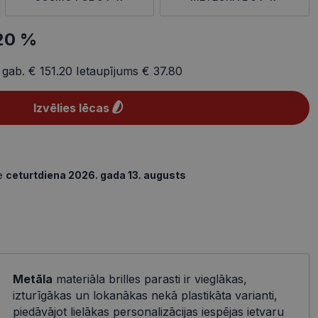
20 %
 gab.
€ 151.20
Ietaupījums
€ 37.80
Izvēlies lēcas
de
ceturtdiena 2026. gada 13. augusts
Metāla
materiāla brilles parasti ir vieglākas,
izturīgākas un lokanākas nekā plastikāta varianti,
piedāvājot lielākas personalizācijas iespējas ietvaru