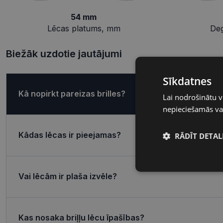
54 mm
Lēcas platums, mm
De
Biežāk uzdotie jautājumi
Sīkdatnes
Kā nopirkt pareizas brilles?
Lai nodrošinātu v
nepieciešamās vai
Kādas lēcas ir pieejamas?
RĀDĪT DETAL
Nepieciešamā
sīkdatnes
Vai lēcām ir plaša izvēle?
Kas nosaka briļļu lēcu īpašības?