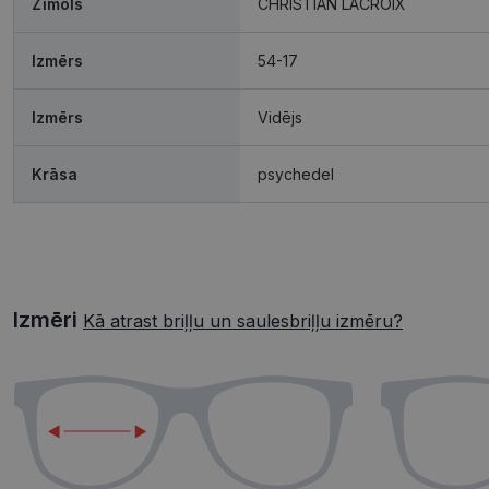
Zīmols
CHRISTIAN LACROIX
Izmērs
54-17
Izmērs
Vidējs
Krāsa
psychedel
Izmēri
Kā atrast briļļu un saulesbriļļu izmēru?