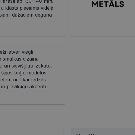
Parasti ap 130-140 mm.
ļu klāsts pieejams vidējā
āgojami dažādiem deguna
eži ietver viegli
n smalkus dizaina
 un sievišķīgu izskatu.
 šajos briļļu modeļos
ietēm ne tikai redzes
 un pievilcīgu akcentu