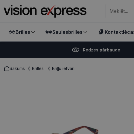
Meklēt visā ve
Brilles
Saulesbrilles
Kontaktlēca
Redzes pārbaude
Sākums
Brilles
Briļļu ietvari