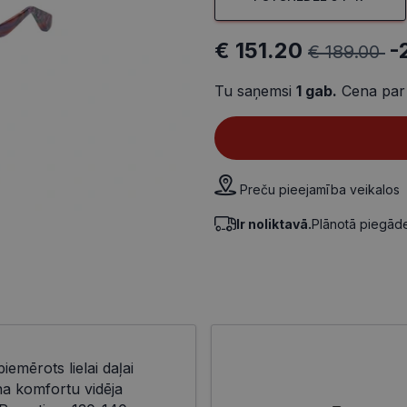
€ 151.20
-
€ 189.00
Tu saņemsi
1
gab.
Cena par
Preču pieejamība veikalos
Ir noliktavā.
Plānotā piegā
piemērots lielai daļai
na komfortu vidēja