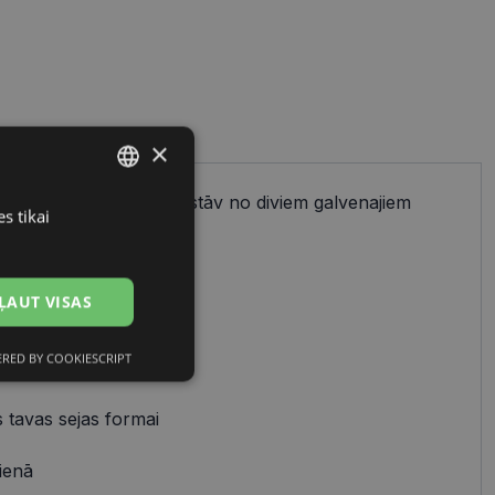
×
ienkāršs process, kas sastāv no diviem galvenajiem
s tikai
LATVIAN
cu izvēles.
RUSSIAN
ĻAUT VISAS
 uz:
RED BY COOKIESCRIPT
avam stilam
Neklasificētās
 tavas sejas formai
ienā