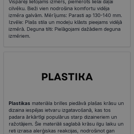
Vispārēji lietojams izmērs, piemērots lielai daļai
cilvēku. Bieži vien nodrošina komfortu vidēja
izmēra galvām. Mērījums: Parasti ap 130-140 mm.
Izvēle: Plašs stila un modeļu klāsts pieejams vidējā
izmērā. Deguna tilti: Pielāgojami dažādiem deguna
izmēriem.
Plastikas
materiāla brilles piedāvā plašas krāsu un
dizaina iespējas ietvaru izgatavošanā, kas tos
padara ārkārtīgi populārus starp dizaineriem un
ražotājiem. Šie materiāli saglabā krāsu ilgu laiku un
reti izraisa alerģiskas reakcijas, nodrošinot gan