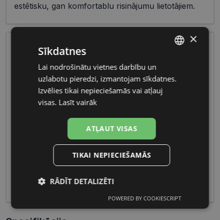
estētisku, gan komfortablu risinājumu lietotājiem.
×
Sīkdatnes
Lai nodrošinātu vietnes darbību un
LATVIAN
uzlabotu pieredzi, izmantojam sīkdatnes.
RUSSIAN
Izvēlies tikai nepieciešamās vai atļauj
visas.
Lasīt vairāk
Vīriešu briļļu galvenās iezīmes ietver izturīgus
materiālus un maskulīnas formas, radot pievilcīgu
ATĻAUT VISAS
un vīrišķīgu izskatu. Funkcionalitāte un izcilas
optikas īpašības padara šīs briļļu kolekcijas ideālas
TIKAI NEPIECIEŠAMĀS
gan ikdienas lietošanai, gan specifiskiem
pasākumiem, piedāvājot gan modernitāti, gan
RĀDĪT DETALIZĒTI
komfortu.
POWERED BY COOKIESCRIPT
Nepieciešamās
Statistikas
sīkdatnes
sīkdatnes