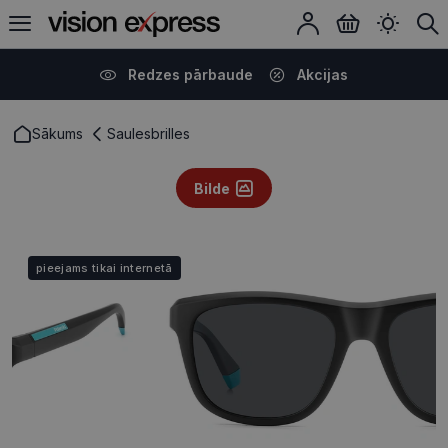
Redzes pārbaude
Akcijas
Sākums
Saulesbrilles
Bilde
pieejams tikai internetā