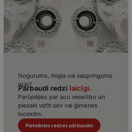
palīdzētu
aizsargāt vi
pret noteik
veida
programma
uzbrukum
tīmekļa
veidlapām.
CookieScriptConsent
11 mēneši
Šo sīkfailu
CookieScript
3 nedēļas
izmanto Co
visionexpress.lv
Script.com
serviss, lai
atcerētos
apmeklētāj
sīkfailu
piekrišanas
preferences
Nogurums, migla vai saspringums
ir nepiecie
lai Cookie-
acīs?
Script.com
Pārbaudi redzi
laicīgi.
sīkfailu
reklāmkaro
Parūpējies par acu veselību un
darbotos
pareizi.
piesaki vizīti sev vai ģimenes
loceklim.
Pieteikties redzes pārbaudei