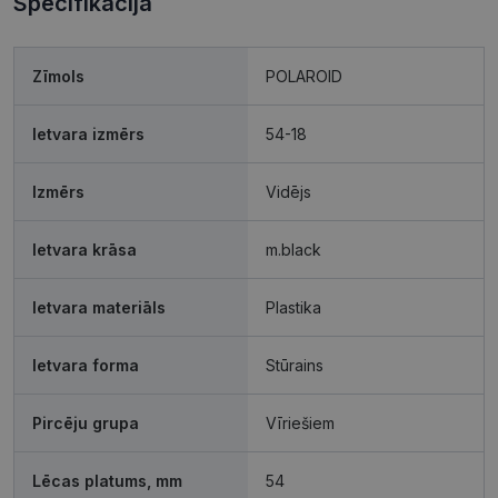
Specifikācija
Mārketinga
Funkcionālās
Zīmols
POLAROID
sīkdatnes
sīkdatnes
Ietvara izmērs
54-18
Neklasificētās
Izmērs
Vidējs
Ietvara krāsa
m.black
Ietvara materiāls
Plastika
Nepieciešamās sīkdatnes
Statistikas sīkdatnes
Mārketinga sīkdatnes
Funkcionālās sīkdatnes
Ietvara forma
Stūrains
Neklasificētās
Pircēju grupa
Vīriešiem
Šīs sīkdatnes nepieciešamas, lai Jūs varētu apmeklēt
un pārlūkot tīmekļa vietnes saturu un izmantot tās
piedāvātās iespējas. Šīs sīkdatnes identificē Jūsu
Lēcas platums, mm
54
iekārtu, bet neizpauž Jūsu identitāti, kā arī tās nevāc