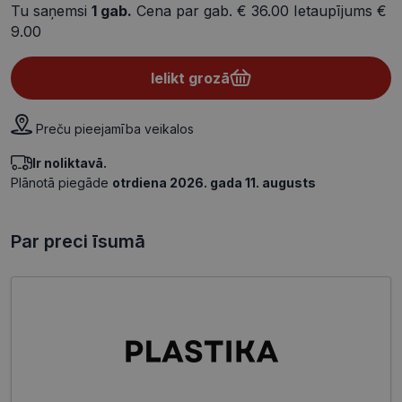
Tu saņemsi
1
gab.
Cena par gab.
€ 36.00
Ietaupījums
€
9.00
Ielikt grozā
Preču pieejamība veikalos
Ir noliktavā.
Plānotā piegāde
otrdiena 2026. gada 11. augusts
Par preci īsumā