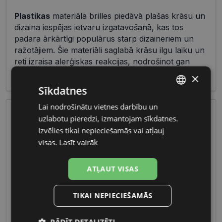
Plastikas
materiāla brilles piedāvā plašas krāsu un
dizaina iespējas ietvaru izgatavošanā, kas tos
padara ārkārtīgi populārus starp dizaineriem un
ražotājiem. Šie materiāli saglabā krāsu ilgu laiku un
reti izraisa alerģiskas reakcijas, nodrošinot gan
estētisku, gan komfortablu risinājumu lietotājiem.
×
Sīkdatnes
Lai nodrošinātu vietnes darbību un
LATVIAN
uzlabotu pieredzi, izmantojam sīkdatnes.
RUSSIAN
Izvēlies tikai nepieciešamās vai atļauj
visas.
Lasīt vairāk
ATĻAUT VISAS
Vīriešu briļļu galvenās iezīmes ietver izturīgus
TIKAI NEPIECIEŠAMĀS
materiālus un maskulīnas formas, radot pievilcīgu
un vīrišķīgu izskatu. Funkcionalitāte un izcilas
optikas īpašības padara šīs briļļu kolekcijas ideālas