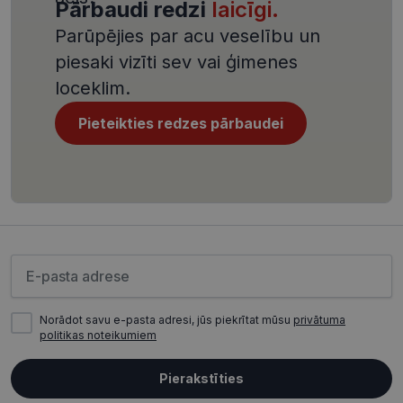
Pārbaudi redzi
laicīgi.
4 nedēļas
saistīts ar
Django tīm
izstrādes
Parūpējies par acu veselību un
platformu
Python. Tas
piesaki vizīti sev vai ģimenes
paredzēts, l
palīdzētu
loceklim.
aizsargāt vi
pret noteik
veida
Pieteikties redzes pārbaudei
programma
uzbrukum
tīmekļa
veidlapām.
CookieScriptConsent
11 mēneši
Šo sīkfailu
CookieScript
3 nedēļas
izmanto Co
visionexpress.lv
Script.com
serviss, lai
atcerētos
apmeklētāj
Lūdzu ievadiet e-pasta adresi
sīkfailu
piekrišanas
preferences
ir nepiecie
lai Cookie-
Norādot savu e-pasta adresi, jūs piekrītat mūsu
privātuma
Script.com
politikas noteikumiem
sīkfailu
reklāmkaro
darbotos
Pierakstīties
pareizi.