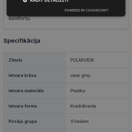
RĀDĪT DETALIZĒTI
gan ikdienas lietošanai, gan specifiskiem
POWERED BY COOKIESCRIPT
pasākumiem, piedāvājot gan modernitāti, gan
Nepieciešamās
Statistikas
sīkdatnes
sīkdatnes
komfortu.
Specifikācija
Mārketinga
Funkcionālās
sīkdatnes
sīkdatnes
Zīmols
POLARVIEW
Neklasificētās
Ietvara krāsa
clear grey
Ietvara materiāls
Plastika
Ietvara forma
Kvadrātveida
Nepieciešamās sīkdatnes
Statistikas sīkdatnes
Mārketinga sīkdatnes
Funkcionālās sīkdatnes
Pircēju grupa
Vīriešiem
Neklasificētās