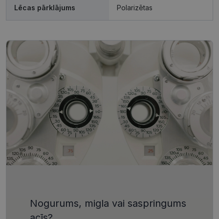
Lēcas pārklājums
Polarizētas
Šīs sīkdatnes nepieciešamas, lai Jūs varētu apmeklēt
un pārlūkot tīmekļa vietnes saturu un izmantot tās
piedāvātās iespējas. Šīs sīkdatnes identificē Jūsu
iekārtu, bet neizpauž Jūsu identitāti, kā arī tās nevāc
un neapkopo informāciju. Bez šīm sīkdatnēm
tīmekļa vietne nevarēs pilnvērtīgi darboties,
piemēram, sniegt nepieciešamo informāciju vai
nodrošināt pieprasītos pakalpojumus. Šīs sīkdatnes
tiek glabātas Jūsu iekārtā līdz brīdim, kad sīkdatne
izpildījusi savu funkciju, bet ne ilgāk kā divus gadus.
Šīs noteikti nepieciešamās sīkdatnes izvietojas
automātiski.
Nodrošinātājs /
Derīguma
Nosaukums
Apraksts
Joma
termiņš
shipping_country
visionexpress.lv
1 gads
_tt_enable_cookie
.visionexpress.lv
2 mēneši
Šis sīkfails 
4 nedēļas
izmantots, 
atcerētos
lietotāja
preference
attiecībā u
Google
sīkdatņu
izmantoša
Privacy Policy
tīmekļa vie
Nogurums, migla vai saspringums
csrftoken
visionexpress.lv
11 mēneši
Šis sīkfails i
acīs?