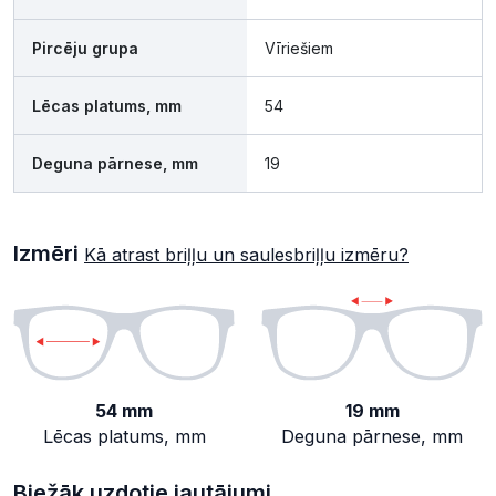
Pircēju grupa
Vīriešiem
Lēcas platums, mm
54
Deguna pārnese, mm
19
Izmēri
Kā atrast briļļu un saulesbriļļu izmēru?
54 mm
19 mm
Lēcas platums, mm
Deguna pārnese, mm
Biežāk uzdotie jautājumi