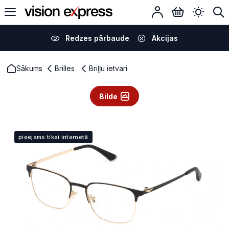
Redzes pārbaude
Akcijas
Sākums
Brilles
Briļļu ietvari
Bilde
pieejams tikai internetā