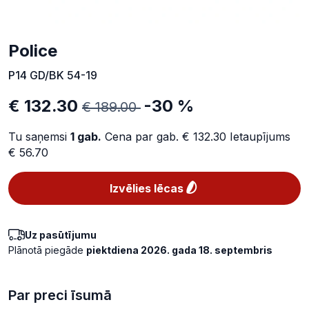
Police
P14 GD/BK 54-19
€ 132.30
-30 %
€ 189.00
Tu saņemsi
1
gab.
Cena par gab.
€ 132.30
Ietaupījums
€ 56.70
Izvēlies lēcas
Uz pasūtījumu
Plānotā piegāde
piektdiena 2026. gada 18. septembris
Par preci īsumā