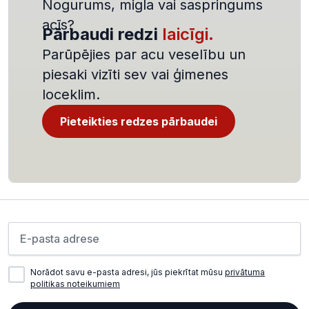
Nogurums, migla vai saspringums
acīs?
Pārbaudi redzi
laicīgi.
Parūpējies par acu veselību un
piesaki vizīti sev vai ģimenes
loceklim.
Pieteikties redzes pārbaudei
Lūdzu ievadiet e-pasta adresi
Norādot savu e-pasta adresi, jūs piekrītat mūsu
privātuma
politikas noteikumiem