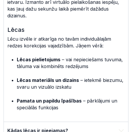
ietvaru. Izmanto arī virtuālo pielaikošanas iespēju,
kas ļauj dažu sekunžu laikā piemērīt dažādus
dizainus.
Lēcas
Lēcu izvēle ir atkarīga no tavām individuālajām
redzes korekcijas vajadzībām. Jāņem vērā:
Lēcas pielietojums
– vai nepieciešams tuvuma,
tāluma vai kombinēts redzējums
Lēcas materiāls un dizains
– ietekmē biezumu,
svaru un vizuālo izskatu
Pamata un papildu īpašības
– pārklājumi un
speciālās funkcijas
Kādas lēcas ir pieejamas?