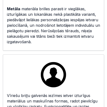
Metāla
materiāla brilles parasti ir vieglākas,
izturīgākas un lokanākas nekā plastikāta varianti,
piedāvājot lielākas personalizācijas iespējas ietvaru
pielocīšanā, un nodrošinot lietotājiem individuālu un
pielāgotu pieredzi. Nerūsējošais tērauds, niķeļa
sakausējumi vai titāns bieži tiek izmantoti ietvaru
izgatavošanā.
Vīriešu briļļu galvenās iezīmes ietver izturīgus
materiālus un maskulīnas formas, radot pievilcīgu
un vīrišķīgu izskatu. Funkcionalitāte un izcilas