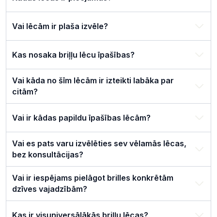
Vai lēcām ir plaša izvēle?
Kas nosaka briļļu lēcu īpašības?
Vai kāda no šīm lēcām ir izteikti labāka par
citām?
Vai ir kādas papildu īpašības lēcām?
Vai es pats varu izvēlēties sev vēlamās lēcas,
bez konsultācijas?
Vai ir iespējams pielāgot brilles konkrētām
dzīves vajadzībām?
Kas ir visuniversālākās briļļu lēcas?