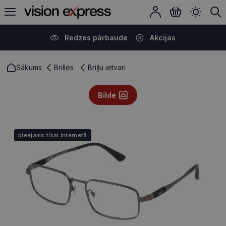
Redzes pārbaude
Akcijas
Sākums
Brilles
Briļļu ietvari
Bilde
pieejams tikai internetā