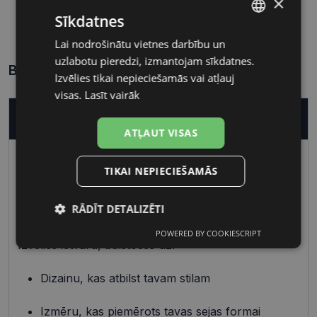
×
55 mm
17 mm
Sīkdatnes
Lēcas platums, mm
Deguna pārnese, mm
Lai nodrošinātu vietnes darbību un
LATVIAN
uzlabotu pieredzi, izmantojam sīkdatnes.
RUSSIAN
Biežāk uzdotie jautājumi
Izvēlies tikai nepieciešamās vai atļauj
visas.
Lasīt vairāk
Kā nopirkt pareizas brilles?
ATĻAUT VISAS
Pareizo briļļu iegāde ir vienkāršs process, kas
TIKAI NEPIECIEŠAMĀS
sastāv no diviem galvenajiem elementiem – ietvara
un lēcu izvēles.
RĀDĪT DETALIZĒTI
Ietvars
POWERED BY COOKIESCRIPT
Nepieciešamās
Statistikas
Izvēlies ietvaru, balstoties uz:
sīkdatnes
sīkdatnes
Dizainu, kas atbilst tavam stilam
Mārketinga
Funkcionālās
Izmēru, kas piemērots tavas sejas formai