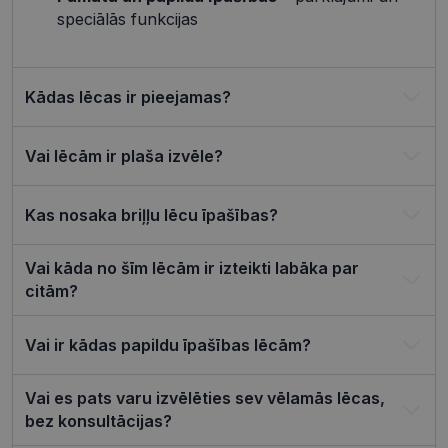
izpildījusi savu funkciju, bet ne ilgāk kā divus gadus.
speciālās funkcijas
Šīs noteikti nepieciešamās sīkdatnes izvietojas
automātiski.
Nodrošinātājs /
Derīguma
Nosaukums
Apraksts
Joma
termiņš
Kādas lēcas ir pieejamas?
shipping_country
visionexpress.lv
1 gads
_tt_enable_cookie
.visionexpress.lv
2 mēneši
Šis sīkfails 
Vai lēcām ir plaša izvēle?
4 nedēļas
izmantots, 
atcerētos
lietotāja
preference
Kas nosaka briļļu lēcu īpašības?
attiecībā u
Google
sīkdatņu
izmantoša
Privacy Policy
tīmekļa vie
Vai kāda no šīm lēcām ir izteikti labāka par
csrftoken
visionexpress.lv
11 mēneši
Šis sīkfails i
citām?
4 nedēļas
saistīts ar
Django tīm
izstrādes
platformu
Vai ir kādas papildu īpašības lēcām?
Python. Tas
paredzēts, l
palīdzētu
Vai es pats varu izvēlēties sev vēlamās lēcas,
aizsargāt vi
pret noteik
bez konsultācijas?
veida
programma