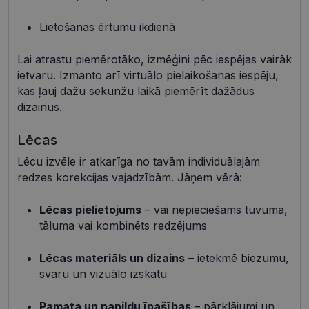
sīkdatnes
sīkdatnes
Lietošanas ērtumu ikdienā
Neklasificētās
Lai atrastu piemērotāko, izmēģini pēc iespējas vairāk
ietvaru. Izmanto arī virtuālo pielaikošanas iespēju,
kas ļauj dažu sekunžu laikā piemērīt dažādus
dizainus.
Lēcas
Nepieciešamās sīkdatnes
Statistikas sīkdatnes
Lēcu izvēle ir atkarīga no tavām individuālajām
Mārketinga sīkdatnes
Funkcionālās sīkdatnes
redzes korekcijas vajadzībām. Jāņem vērā:
Neklasificētās
Lēcas pielietojums
– vai nepieciešams tuvuma,
Šīs sīkdatnes nepieciešamas, lai Jūs varētu apmeklēt
tāluma vai kombinēts redzējums
un pārlūkot tīmekļa vietnes saturu un izmantot tās
piedāvātās iespējas. Šīs sīkdatnes identificē Jūsu
iekārtu, bet neizpauž Jūsu identitāti, kā arī tās nevāc
Lēcas materiāls un dizains
– ietekmē biezumu,
un neapkopo informāciju. Bez šīm sīkdatnēm
tīmekļa vietne nevarēs pilnvērtīgi darboties,
svaru un vizuālo izskatu
piemēram, sniegt nepieciešamo informāciju vai
nodrošināt pieprasītos pakalpojumus. Šīs sīkdatnes
tiek glabātas Jūsu iekārtā līdz brīdim, kad sīkdatne
Pamata un papildu īpašības
– pārklājumi un