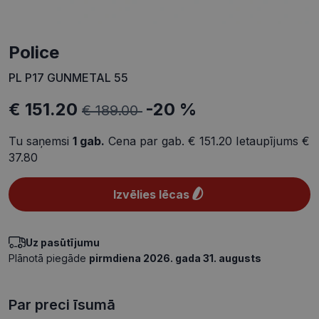
Police
PL P17 GUNMETAL 55
€ 151.20
-20 %
€ 189.00
Tu saņemsi
1
gab.
Cena par gab.
€ 151.20
Ietaupījums
€
37.80
Izvēlies lēcas
Uz pasūtījumu
Plānotā piegāde
pirmdiena 2026. gada 31. augusts
Par preci īsumā