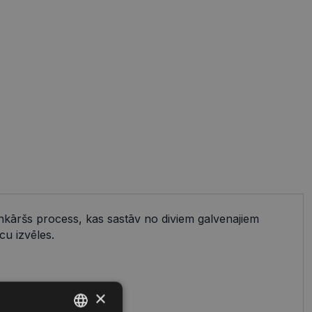
ienkāršs process, kas sastāv no diviem galvenajiem
cu izvēles.
 uz:
×