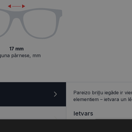
17 mm
guna pārnese, mm
Pareizo briļļu iegāde ir v
elementiem – ietvara un lē
Ietvars
Izvēlies ietvaru, balstoties