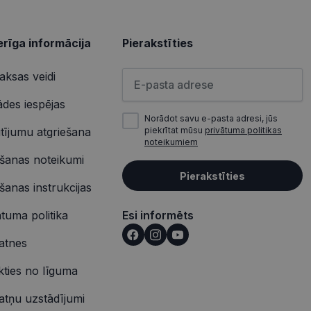
u par to, kā
lietotājs varētu būt
rīga informācija
Pierakstīties
u par to, kā
lietotājs varētu būt
Lūdzu ievadiet e-pasta adresi
ksas veidi
ādes iespējas
Norādot savu e-pasta adresi, jūs
tījumu atgriešana
piekrītat mūsu
privātuma politikas
noteikumiem
ošanas noteikumi
Pierakstīties
ošanas instrukcijas
ātuma politika
Esi informēts
atnes
ikties no līguma
atņu uzstādījumi