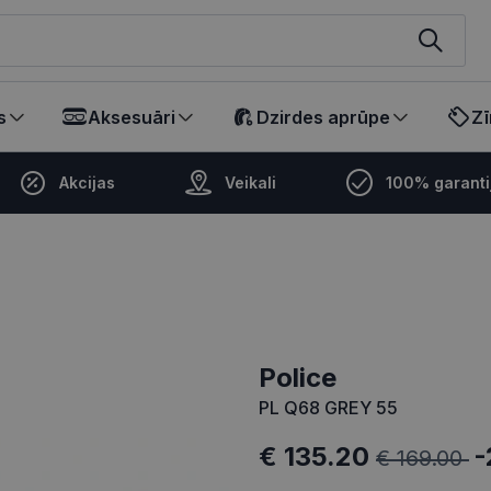
ikalā
s
Aksesuāri
Dzirdes aprūpe
Zī
Akcijas
Veikali
100% garanti
Police
PL Q68 GREY 55
€ 135.20
-
€ 169.00