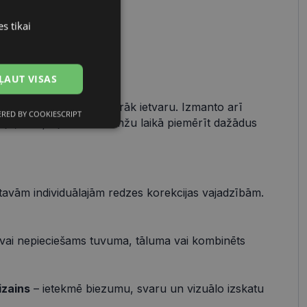
avam stilam
s tikai
LATVIAN
 tavas sejas formai
RUSSIAN
ienā
ĻAUT VISAS
zmēģini pēc iespējas vairāk ietvaru. Izmanto arī
RED BY COOKIESCRIPT
Neklasificētās
pēju, kas ļauj dažu sekunžu laikā piemērīt dažādus
 tavām individuālajām redzes korekcijas vajadzībām.
s
Neklasificētās
vai nepieciešams tuvuma, tāluma vai kombinēts
vātās iespējas. Šīs
z šīm sīkdatnēm
rasītos
ne ilgāk kā divus
izains
– ietekmē biezumu, svaru un vizuālo izskatu