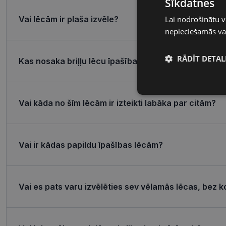
Sīkdatnes
Lai nodrošinātu v
Vai lēcām ir plaša izvēle?
nepieciešamās vai
RĀDĪT DETAL
Kas nosaka briļļu lēcu īpašības?
Nepieciešamā
sīkdatnes
Vai kāda no šīm lēcām ir izteikti labāka par citām?
Vai ir kādas papildu īpašības lēcām?
Nepieciešamās sīk
Vai es pats varu izvēlēties sev vēlamās lēcas, bez k
Šīs sīkdatnes nepieci
sīkdatnes identificē 
tīmekļa vietne nevarē
pakalpojumus. Šīs sīkd
gadus. Šīs noteikti n