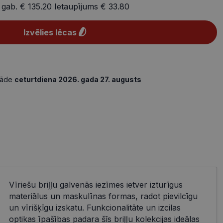
 gab.
€ 135.20
Ietaupījums
€ 33.80
Izvēlies lēcas
gāde
ceturtdiena 2026. gada 27. augusts
Vīriešu briļļu galvenās iezīmes ietver izturīgus
materiālus un maskulīnas formas, radot pievilcīgu
un vīrišķīgu izskatu. Funkcionalitāte un izcilas
optikas īpašības padara šīs briļļu kolekcijas ideālas