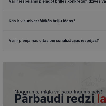
Vai ir iespējams pielāgot brilles konkrētām dzīves 
Nosaukums
shipping_country
Kas ir visuniversālākās briļļu lēcas?
_tt_enable_cookie
csrftoken
Vai ir pieejamas citas personalizācijas iespējas?
CookieScriptConse
Nosaukums
ttcsid_CQJIS6BC7
Nodr
Nosaukums
ttcsid
Jom
Nosaukums
Nogurums, migla vai saspringums acīs?
SM
.c.cl
Pārbaudi redzi
l
__kla_id
MUID
Micr
Cor