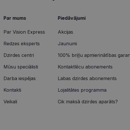
IDE
Goog
.dou
Par mums
Piedāvājumi
_gcl_au
Goog
.vis
Par Vision Express
Akcijas
Redzes eksperts
Jaunumi
Dzirdes centri
100% briļļu apmierinātības garant
Mūsu speciālisti
Kontaktlēcu abonements
Darba iespējas
Labas dzirdes abonements
Kontakti
Lojalitātes programma
Veikali
Cik maksā dzirdes aparāts?