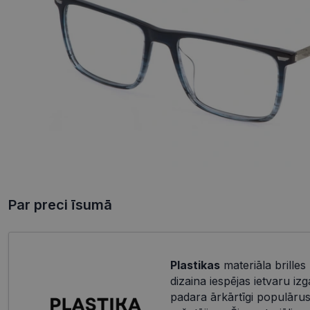
Par preci īsumā
Plastikas
materiāla brilles
dizaina iespējas ietvaru iz
padara ārkārtīgi populārus