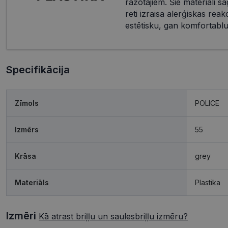
ražotājiem. Šie materiāli s
reti izraisa alerģiskas reak
estētisku, gan komfortablu 
Specifikācija
Zīmols
POLICE
Izmērs
55
Krāsa
grey
Materiāls
Plastika
Izmēri
Kā atrast briļļu un saulesbriļļu izmēru?