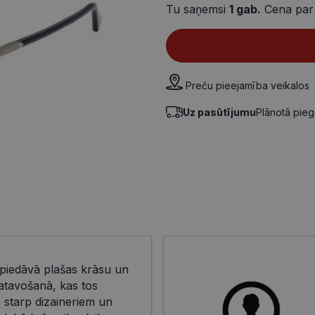
Tu saņemsi
1
gab.
Cena par
Preču pieejamība veikalos
Uz pasūtījumu
Plānotā pie
 piedāvā plašas krāsu un
gatavošanā, kas tos
 starp dizaineriem un