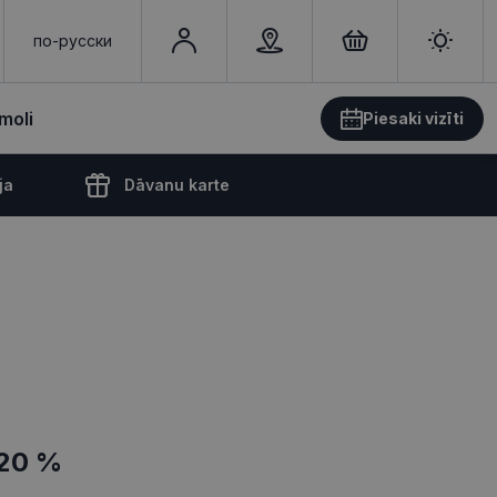
по-русски
moli
Piesaki vizīti
ja
Dāvanu karte
20 %