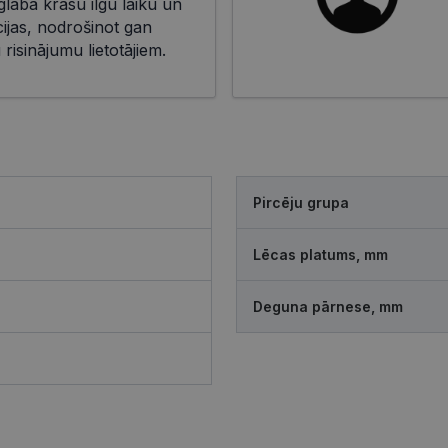
aglabā krāsu ilgu laiku un
cijas, nodrošinot gan
risinājumu lietotājiem.
Pircēju grupa
Lēcas platums, mm
Deguna pārnese, mm