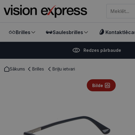
Meklēt visā ve
Brilles
Saulesbrilles
Kontaktlēca
Redzes pārbaude
Sākums
Brilles
Briļļu ietvari
Bilde