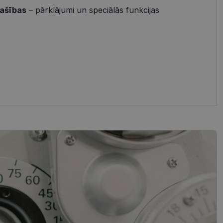
pašības
– pārklājumi un speciālās funkcijas
references attiecībā
 platformu Python.
t noteikta veida
.
atcerētos
r nepieciešams, lai
pareizi.
Apraksts
tojam, lai novērtētu
jot Klaviyo e-pastu
ietotāja
em. Tiek uzskatīts, ka