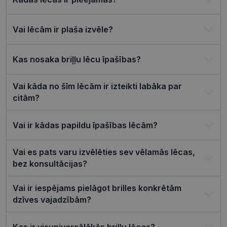
csrftoken
visionexpress.lv
11 mēneši
Šis sīkfails i
4 nedēļas
saistīts ar
Django tīm
izstrādes
Vai lēcām ir plaša izvēle?
platformu
Python. Tas
paredzēts, l
palīdzētu
Kas nosaka briļļu lēcu īpašības?
aizsargāt vi
pret noteik
veida
programma
Vai kāda no šīm lēcām ir izteikti labāka par
uzbrukum
citām?
tīmekļa
veidlapām.
CookieScriptConsent
11 mēneši
Šo sīkfailu
CookieScript
Vai ir kādas papildu īpašības lēcām?
3 nedēļas
izmanto Co
visionexpress.lv
Script.com
serviss, lai
atcerētos
Vai es pats varu izvēlēties sev vēlamās lēcas,
apmeklētāj
sīkfailu
bez konsultācijas?
piekrišanas
preferences
ir nepiecie
Vai ir iespējams pielāgot brilles konkrētām
lai Cookie-
Script.com
dzīves vajadzībām?
sīkfailu
reklāmkaro
darbotos
Kas ir visuniversālākās briļļu lēcas?
pareizi.