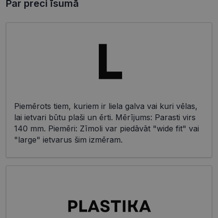
Par preci īsumā
Piemērots tiem, kuriem ir liela galva vai kuri vēlas,
lai ietvari būtu plaši un ērti. Mērījums: Parasti virs
140 mm. Piemēri: Zīmoli var piedāvāt "wide fit" vai
"large" ietvarus šim izmēram.