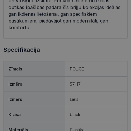
un vīrišķīgu izskatu. Funkcionalitāte un izcilas
optikas īpašības padara šīs briļļu kolekcijas ideālas
gan ikdienas lietošanai, gan specifiskiem
pasākumiem, piedāvājot gan modernitāti, gan
komfortu.
Specifikācija
Zīmols
POLICE
Izmērs
57-17
Izmērs
Liels
Krāsa
black
Materiāls
Plastika