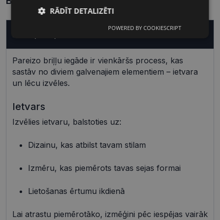
Biežāk uzdotie jautājumi
RĀDĪT DETALIZĒTI
POWERED BY COOKIESCRIPT
Nepieciešamās
Statistikas
Kā nopirkt pareizas brilles?
sīkdatnes
sīkdatnes
Pareizo briļļu iegāde ir vienkāršs process, kas
sastāv no diviem galvenajiem elementiem – ietvara
Mārketinga
Funkcionālās
un lēcu izvēles.
sīkdatnes
sīkdatnes
Ietvars
Izvēlies ietvaru, balstoties uz:
Neklasificētās
Dizainu, kas atbilst tavam stilam
Izmēru, kas piemērots tavas sejas formai
Lietošanas ērtumu ikdienā
Nepieciešamās sīkdatnes
Statistikas sīkdatnes
Mārketinga sīkdatnes
Funkcionālās sīkdatnes
Lai atrastu piemērotāko, izmēģini pēc iespējas vairāk