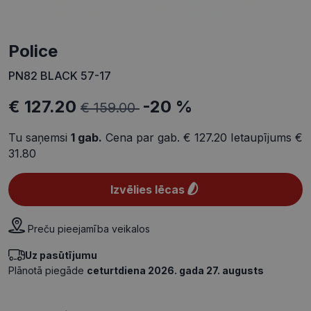
Police
PN82 BLACK 57-17
€ 127.20
-20 %
€ 159.00
Tu saņemsi
1
gab.
Cena par gab.
€ 127.20
Ietaupījums
€
31.80
Izvēlies lēcas
Preču pieejamība veikalos
Uz pasūtījumu
Plānotā piegāde
ceturtdiena 2026. gada 27. augusts