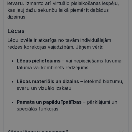
Neklasificētās
ietvaru. Izmanto arī virtuālo pielaikošanas iespēju,
kas ļauj dažu sekunžu laikā piemērīt dažādus
Šīs sīkdatnes nepieciešamas, lai Jūs varētu apmeklēt
un pārlūkot tīmekļa vietnes saturu un izmantot tās
dizainus.
piedāvātās iespējas. Šīs sīkdatnes identificē Jūsu
iekārtu, bet neizpauž Jūsu identitāti, kā arī tās nevāc
Lēcas
un neapkopo informāciju. Bez šīm sīkdatnēm
tīmekļa vietne nevarēs pilnvērtīgi darboties,
Lēcu izvēle ir atkarīga no tavām individuālajām
piemēram, sniegt nepieciešamo informāciju vai
nodrošināt pieprasītos pakalpojumus. Šīs sīkdatnes
redzes korekcijas vajadzībām. Jāņem vērā:
tiek glabātas Jūsu iekārtā līdz brīdim, kad sīkdatne
izpildījusi savu funkciju, bet ne ilgāk kā divus gadus.
Šīs noteikti nepieciešamās sīkdatnes izvietojas
Lēcas pielietojums
– vai nepieciešams tuvuma,
automātiski.
tāluma vai kombinēts redzējums
Nodrošinātājs /
Derīguma
Nosaukums
Apraksts
Joma
termiņš
Lēcas materiāls un dizains
– ietekmē biezumu,
shipping_country
visionexpress.lv
1 gads
svaru un vizuālo izskatu
_tt_enable_cookie
.visionexpress.lv
2 mēneši
Šis sīkfails 
4 nedēļas
izmantots, 
Pamata un papildu īpašības
– pārklājumi un
atcerētos
lietotāja
speciālās funkcijas
preference
attiecībā u
Google
sīkdatņu
izmantoša
Privacy Policy
tīmekļa vie
Kādas lēcas ir pieejamas?