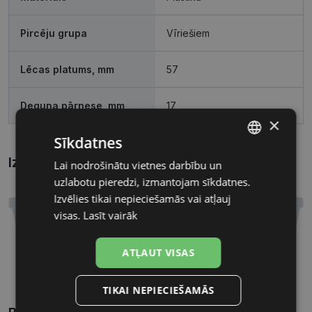
Pircēju grupa
Vīriešiem
Lēcas platums, mm
57
Deguna pārnese, mm
17
×
Sīkdatnes
Izmēri
Kā atrast briļļu un saulesbriļļu izmēru?
Lai nodrošinātu vietnes darbību un
LATVIAN
uzlabotu pieredzi, izmantojam sīkdatnes.
RUSSIAN
Izvēlies tikai nepieciešamās vai atļauj
visas.
Lasīt vairāk
ATĻAUT VISAS
57 mm
17 mm
Lēcas platums, mm
Deguna pārnese, mm
TIKAI NEPIECIEŠAMĀS