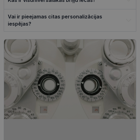
Vai ir pieejamas citas personalizācijas
iespējas?
Nodrošinātājs /
Derīguma
Nosaukums
Joma
termiņš
ttcsid_CQJIS6BC77U08RGLT1MG
.visionexpress.lv
2 mēneši
4 nedēļas
ttcsid
.visionexpress.lv
2 mēneši
4 nedēļas
Nodrošinātājs /
Derīguma
Nosaukums
Apraksts
Joma
termiņš
SM
.c.clarity.ms
Sesija
Šis ir Microsoft
MSN pirmās
puses sīkfails,
Nodrošinātājs /
Derīguma
kuru mēs
Nosaukums
Apraksts
Joma
termiņš
izmantojam, lai
novērtētu vietnes
__kla_id
1 gads 1
Izseko, kad kā
Klaviyo Inc.
izmantošanu
mēnesis
noklikšķina uz
visionexpress.lv
iekšējai analīzei.
jūsu vietnes,
izmantojot
MUID
1 gads 3
Šis sīkfails tiek
Microsoft
Klaviyo e-past
nedēļas
plaši izmantots
Corporation
manā Microsoft
.clarity.ms
_clck
.visionexpress.lv
1 gads
Šis sīkfails tiek