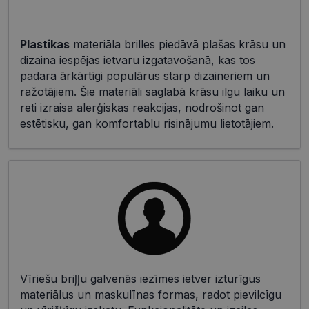
Plastikas
materiāla brilles piedāvā plašas krāsu un
dizaina iespējas ietvaru izgatavošanā, kas tos
padara ārkārtīgi populārus starp dizaineriem un
ražotājiem. Šie materiāli saglabā krāsu ilgu laiku un
reti izraisa alerģiskas reakcijas, nodrošinot gan
estētisku, gan komfortablu risinājumu lietotājiem.
Vīriešu briļļu galvenās iezīmes ietver izturīgus
materiālus un maskulīnas formas, radot pievilcīgu