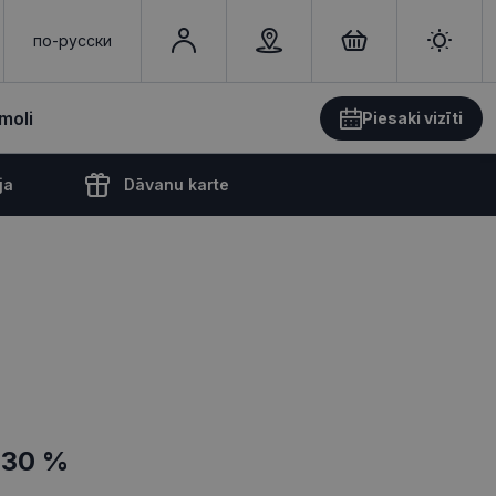
по-русски
moli
Piesaki vizīti
ja
Dāvanu karte
-30 %