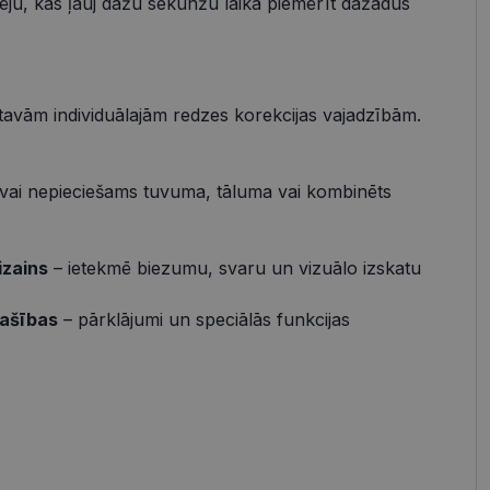
pēju, kas ļauj dažu sekunžu laikā piemērīt dažādus
s
Neklasificētās
vātās iespējas. Šīs
z šīm sīkdatnēm
rasītos
 tavām individuālajām redzes korekcijas vajadzībām.
ne ilgāk kā divus
vai nepieciešams tuvuma, tāluma vai kombinēts
references attiecībā
izains
– ietekmē biezumu, svaru un vizuālo izskatu
 platformu Python.
t noteikta veida
pašības
– pārklājumi un speciālās funkcijas
.
atcerētos
r nepieciešams, lai
pareizi.
Apraksts