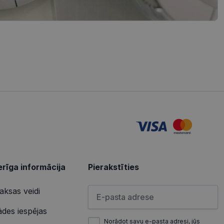
iedarbību un uzvedību
s vietnes pareizu
tošanas analīzi. Šī
redzi un optimizētu
izmanto vietni, un
s pirms minētās
u par to, kā
lietotājs varētu būt
u par to, kā
lietotājs varētu būt
rīga informācija
Pierakstīties
Lūdzu ievadiet e-pasta adresi
ksas veidi
ādes iespējas
Norādot savu e-pasta adresi, jūs