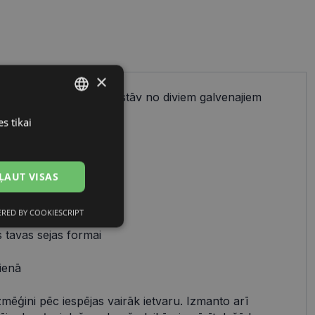
×
ienkāršs process, kas sastāv no diviem galvenajiem
cu izvēles.
s tikai
LATVIAN
RUSSIAN
 uz:
ĻAUT VISAS
avam stilam
RED BY COOKIESCRIPT
Neklasificētās
 tavas sejas formai
ienā
zmēģini pēc iespējas vairāk ietvaru. Izmanto arī