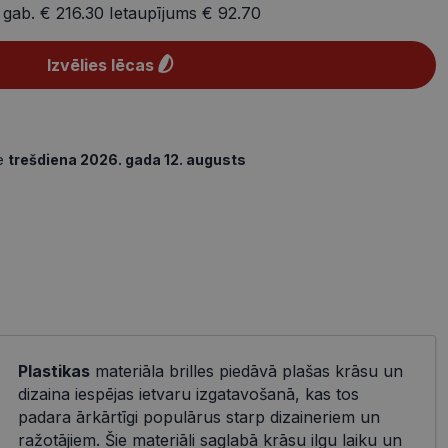
 gab.
€ 216.30
Ietaupījums
€ 92.70
Izvēlies lēcas
de
trešdiena 2026. gada 12. augusts
Plastikas
materiāla brilles piedāvā plašas krāsu un
dizaina iespējas ietvaru izgatavošanā, kas tos
padara ārkārtīgi populārus starp dizaineriem un
ražotājiem. Šie materiāli saglabā krāsu ilgu laiku un