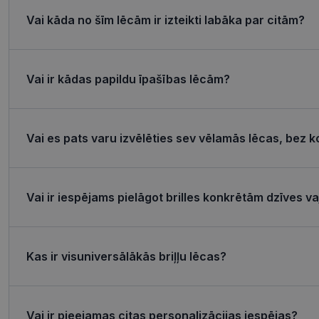
Nepieciešamās sīk
Vai kāda no šīm lēcām ir izteikti labāka par citām?
Šīs sīkdatnes nepieci
sīkdatnes identificē 
tīmekļa vietne nevarē
pakalpojumus. Šīs sīkd
Vai ir kādas papildu īpašības lēcām?
gadus. Šīs noteikti n
Nosaukums
Vai es pats varu izvēlēties sev vēlamās lēcas, bez k
shipping_country
_tt_enable_cookie
csrftoken
Vai ir iespējams pielāgot brilles konkrētām dzīves 
CookieScriptConse
Kas ir visuniversālākās briļļu lēcas?
Nosaukums
Vai ir pieejamas citas personalizācijas iespējas?