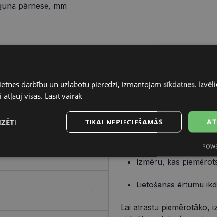
guna pārnese, mm
Pareizo briļļu iegāde ir v
elementiem – ietvara un lē
ietnes darbību un uzlabotu pieredzi, izmantojam sīkdatnes. Izvēlie
 atļauj visas.
Lasīt vairāk
Ietvars
Izvēlies ietvaru, balstoties
IZĒTI
TIKAI NEPIECIEŠAMĀS
AT
Dizainu, kas atbilst t
POWE
s
Statistikas
Mārketinga
Funkcionālās
sīkdatnes
sīkdatnes
sīkdatnes
Izmēru, kas piemērots
Lietošanas ērtumu ikd
Lai atrastu piemērotāko, i