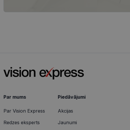
.vis
_ttp
SRM_B
Micr
Cor
.c.b
ANONCHK
Micr
Cor
.c.cl
IDE
Goog
.dou
_gcl_au
Goog
.vis
Par mums
Piedāvājumi
Par Vision Express
Akcijas
Redzes eksperts
Jaunumi