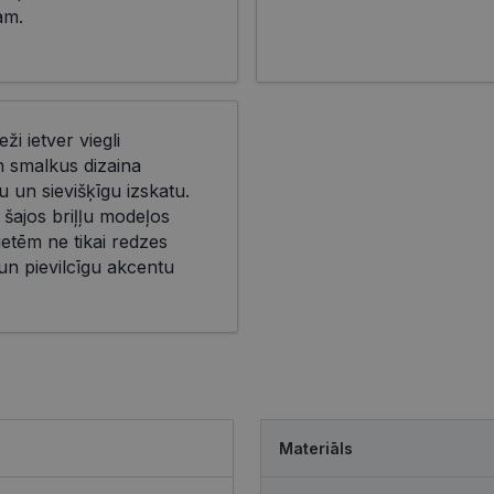
am.
eži ietver viegli
n smalkus dizaina
 un sievišķīgu izskatu.
 šajos briļļu modeļos
ietēm ne tikai redzes
 un pievilcīgu akcentu
Materiāls