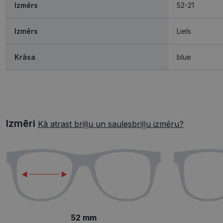
Izmērs
52-21
Izmērs
Liels
Krāsa
blue
Izmēri
Kā atrast briļļu un saulesbriļļu izmēru?
52 mm