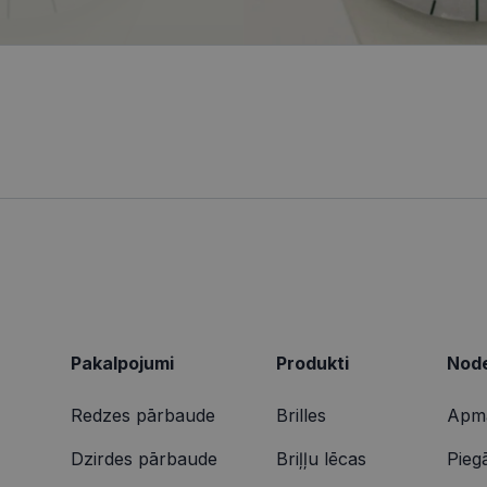
ionexpress.lv
.visionexpress.lv
2 mēneši
Šis sīkfails tiek izmantots, lai izsekotu lietotāja mij
1 gads
Šis ir Microsoft MSN pirmās puses sīkfails, kas nodrošina šī
osoft
4 nedēļas
tīmekļa vietnē, lai veiktu vietnes veiktspēju un izman
darbību.
poration
informācija tiek izmantota, lai uzlabotu lietotāja pie
ing.com
tīmekļa vietnes funkcionalitāti.
9 minūtes
Šis sīkdatne nodrošina informāciju par to, kā galalietotājs 
osoft
50
par jebkādu reklāmu, kuru gala lietotājs varētu būt redzēji
poration
sekundes
vietnes apmeklēšanas.
arity.ms
1 gads
Šo sīkfailu ir iestatījis Doubleclick, un tas sniedz informācij
le LLC
galalietotājs izmanto vietni, un jebkādu reklāmu, kuru gala 
bleclick.net
redzējis pirms minētās vietnes apmeklēšanas.
2 mēneši
Šo sīkfailu ir iestatījis Doubleclick, un tas sniedz informācij
le LLC
4 nedēļas
galalietotājs izmanto vietni, un jebkādu reklāmu, kuru gala 
ionexpress.lv
redzējis pirms minētās vietnes apmeklēšanas.
Pakalpojumi
Produkti
Node
Redzes pārbaude
Brilles
Apma
Dzirdes pārbaude
Briļļu lēcas
Pieg