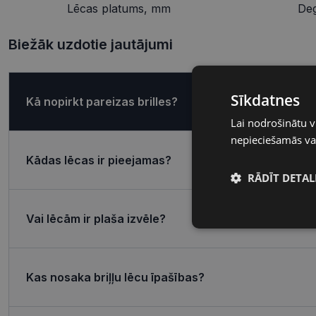
Lēcas platums, mm
De
Biežāk uzdotie jautājumi
Sīkdatnes
Kā nopirkt pareizas brilles?
Lai nodrošinātu v
nepieciešamās vai
Kādas lēcas ir pieejamas?
RĀDĪT DETAL
Vai lēcām ir plaša izvēle?
Nepieciešamā
sīkdatnes
Kas nosaka briļļu lēcu īpašības?