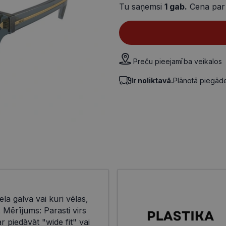
Tu saņemsi
1
gab.
Cena par
Preču pieejamība veikalos
Ir noliktavā.
Plānotā piegā
ela galva vai kuri vēlas,
i. Mērījums: Parasti virs
 piedāvāt "wide fit" vai