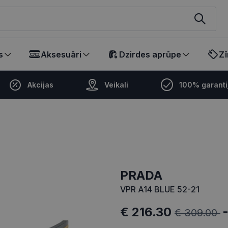
ikalā
s
Aksesuāri
Dzirdes aprūpe
Zī
Akcijas
Veikali
100% garanti
PRADA
VPR A14 BLUE 52-21
€ 216.30
€ 309.00