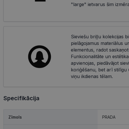
"large" ietvarus šim izmēr
Sieviešu briļļu kolekcijas bi
pielāgojamus materiālus u
elementus, radot saskaņotu
Funkcionalitāte un estētika
apvienojas, piedāvājot siev
koriģēšanu, bet arī stilīgu
viņu ikdienas tēlam.
Specifikācija
Zīmols
PRADA