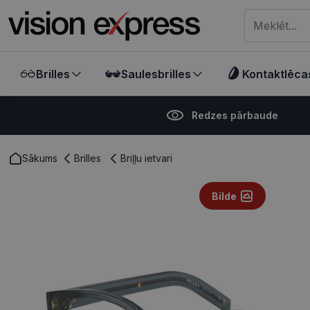
Meklēt visā ve
Brilles
Saulesbrilles
Kontaktlēca
Redzes pārbaude
Sākums
Brilles
Briļļu ietvari
Bilde