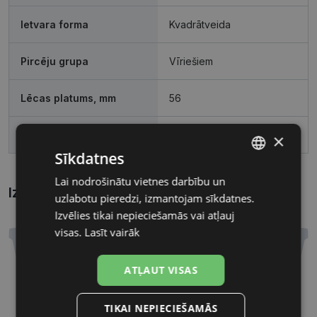
Ietvara forma
Kvadrātveida
Pircēju grupa
Vīriešiem
Lēcas platums, mm
56
Deguna pārnese, mm
19
×
Sīkdatnes
Lai nodrošinātu vietnes darbību un
LATVIAN
Izmēri
Kā atrast briļļu un saulesbriļļu izmēru?
uzlabotu pieredzi, izmantojam sīkdatnes.
RUSSIAN
Izvēlies tikai nepieciešamās vai atļauj
visas.
Lasīt vairāk
ATĻAUT VISAS
56 mm
19 mm
TIKAI NEPIECIEŠAMĀS
Lēcas platums, mm
Deguna pārnese, mm