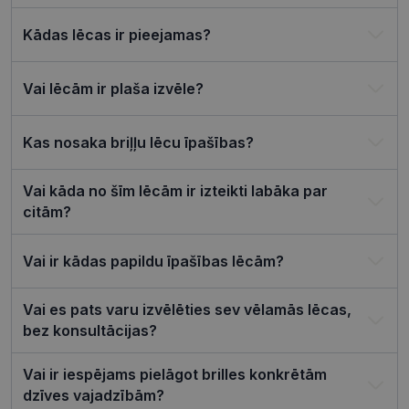
tīmekļa vie
csrftoken
visionexpress.lv
11 mēneši
Šis sīkfails i
Kādas lēcas ir pieejamas?
4 nedēļas
saistīts ar
Django tīm
izstrādes
platformu
Vai lēcām ir plaša izvēle?
Python. Tas
paredzēts, l
palīdzētu
aizsargāt vi
Kas nosaka briļļu lēcu īpašības?
pret noteik
veida
programma
uzbrukum
Vai kāda no šīm lēcām ir izteikti labāka par
tīmekļa
veidlapām.
citām?
CookieScriptConsent
11 mēneši
Šo sīkfailu
CookieScript
3 nedēļas
izmanto Co
visionexpress.lv
Vai ir kādas papildu īpašības lēcām?
Script.com
serviss, lai
atcerētos
apmeklētāj
Vai es pats varu izvēlēties sev vēlamās lēcas,
sīkfailu
piekrišanas
bez konsultācijas?
preferences
ir nepiecie
lai Cookie-
Vai ir iespējams pielāgot brilles konkrētām
Script.com
sīkfailu
dzīves vajadzībām?
reklāmkaro