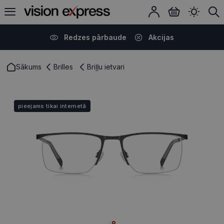
Redzes pārbaude
Akcijas
Sākums
Brilles
Briļļu ietvari
pieejams tikai internetā