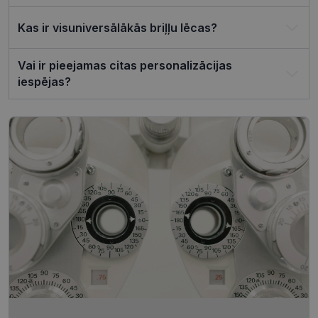
darbotos
pareizi.
Kas ir visuniversālākās briļļu lēcas?
Vai ir pieejamas citas personalizācijas
iespējas?
Nodrošinātājs /
Derīguma
Nosaukums
Joma
termiņš
ttcsid_CQJIS6BC77U08RGLT1MG
.visionexpress.lv
2 mēneši
4 nedēļas
ttcsid
.visionexpress.lv
2 mēneši
4 nedēļas
Nodrošinātājs /
Derīguma
Nosaukums
Apraksts
Joma
termiņš
SM
.c.clarity.ms
Sesija
Šis ir Microsoft
MSN pirmās
puses sīkfails,
Nodrošinātājs /
Derīguma
kuru mēs
Nosaukums
Apraksts
Joma
termiņš
izmantojam, lai
novērtētu vietnes
__kla_id
1 gads 1
Izseko, kad kā
Klaviyo Inc.
izmantošanu
mēnesis
noklikšķina uz
visionexpress.lv
iekšējai analīzei.
jūsu vietnes,
izmantojot
MUID
1 gads 3
Šis sīkfails tiek
Microsoft
Klaviyo e-past
nedēļas
plaši izmantots
Corporation