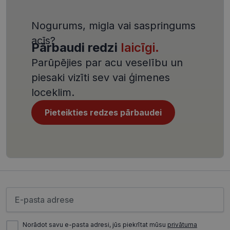
manā Microsoft
.clarity.ms
_clck
.visionexpress.lv
1 gads
Šis sīkfails tiek
kā unikāls
izmantots, lai
lietotāja
izsekotu
Nogurums, migla vai saspringums
identifikators. To
lietotāju
var iestatīt ar
mijiedarbību 
acīs?
iegultiem
Pārbaudi redzi
laicīgi.
iesaistīšanos
Microsoft
tīmekļa vietnē
skriptiem. Tiek
lai uzlabotu
Parūpējies par acu veselību un
uzskatīts, ka
lietotāju
sinhronizācija
pieredzi un
notiek daudzos
piesaki vizīti sev vai ģimenes
tīmekļa vietne
dažādos
funkcionalitāti
Microsoft
loceklim.
domēnos, ļaujot
_ga_4GQS506X8M
.visionexpress.lv
1 gads 1
Google
lietotājiem
mēnesis
Analytics
izsekot.
Pieteikties redzes pārbaudei
izmanto šo
sīkfailu, lai
MUID
1 gads
Šis sīkfails tiek
Microsoft
saglabātu
plaši izmantots
Corporation
sesijas stāvokli
manā Microsoft
.bing.com
kā unikāls
_ga
1 gads 1
Šis sīkfailu
Google LLC
lietotāja
mēnesis
nosaukums ir
.visionexpress.lv
identifikators. To
saistīts ar
var iestatīt ar
Google
iegultiem
Universal
Microsoft
Analytics - tas 
skriptiem. Tiek
Lūdzu ievadiet e-pasta adresi
nozīmīgs
uzskatīts, ka
Google biežāk
sinhronizācija
izmantotā
notiek daudzos
analīzes
dažādos
Norādot savu e-pasta adresi, jūs piekrītat mūsu
privātuma
pakalpojuma
Microsoft