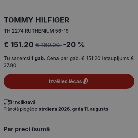
TOMMY HILFIGER
TH 2274 RUTHENIUM 56-19
€ 151.20
-20 %
€ 189.00
Tu saņemsi
1
gab.
Cena par gab.
€ 151.20
Ietaupījums
€
37.80
Izvēlies lēcas
Ir noliktavā.
Plānotā piegāde
otrdiena 2026. gada 11. augusts
Par preci īsumā