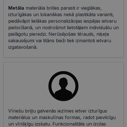
Metāla
materiāla brilles parasti ir vieglākas,
izturīgākas un lokanākas nekā plastikāta varianti,
piedāvājot lielākas personalizācijas iespējas ietvaru
pielocīšanā, un nodrošinot lietotājiem individuālu un
pielāgotu pieredzi. Nerūsējošais tērauds, niķeļa
sakausējumi vai titāns bieži tiek izmantoti ietvaru
izgatavošanā.
Vīriešu briļļu galvenās iezīmes ietver izturīgus
materiālus un maskulīnas formas, radot pievilcīgu
un vīrišķīgu izskatu. Funkcionalitāte un izcilas