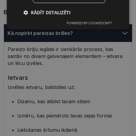
Biežāk uzdotie jautājumi
RĀDĪT DETALIZĒTI
POWERED BY COOKIESCRIPT
Nepieciešamās
Statistikas
sīkdatnes
sīkdatnes
Kā nopirkt pareizas brilles?
Pareizo briļļu iegāde ir vienkāršs process, kas
Mārketinga
Funkcionālās
sastāv no diviem galvenajiem elementiem – ietvara
sīkdatnes
sīkdatnes
un lēcu izvēles.
Ietvars
Neklasificētās
Izvēlies ietvaru, balstoties uz:
Dizainu, kas atbilst tavam stilam
Izmēru, kas piemērots tavas sejas formai
Nepieciešamās sīkdatnes
Statistikas sīkdatnes
Lietošanas ērtumu ikdienā
Mārketinga sīkdatnes
Funkcionālās sīkdatnes