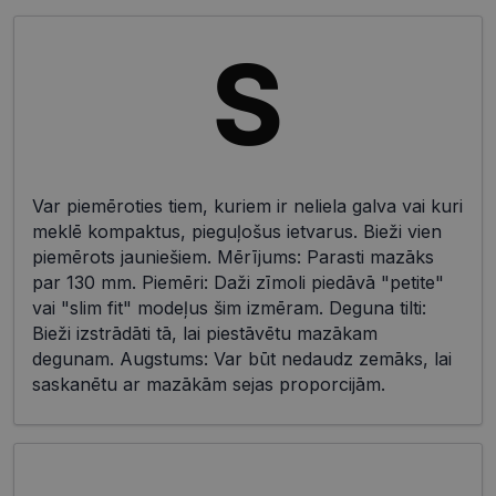
Var piemēroties tiem, kuriem ir neliela galva vai kuri
meklē kompaktus, pieguļošus ietvarus. Bieži vien
piemērots jauniešiem. Mērījums: Parasti mazāks
par 130 mm. Piemēri: Daži zīmoli piedāvā "petite"
vai "slim fit" modeļus šim izmēram. Deguna tilti:
Bieži izstrādāti tā, lai piestāvētu mazākam
degunam. Augstums: Var būt nedaudz zemāks, lai
saskanētu ar mazākām sejas proporcijām.