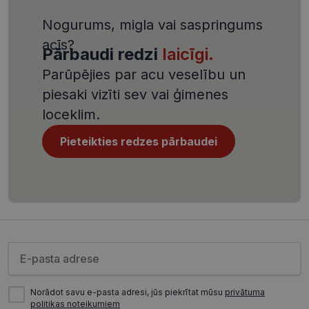
CookieScriptConsent
11 mēneši
Šo sīkfailu
CookieScript
Nogurums, migla vai saspringums
3 nedēļas
izmanto Co
visionexpress.lv
Script.com
acīs?
serviss, lai
Pārbaudi redzi
laicīgi.
atcerētos
apmeklētāj
Parūpējies par acu veselību un
sīkfailu
piekrišanas
piesaki vizīti sev vai ģimenes
preferences
ir nepiecie
loceklim.
lai Cookie-
Script.com
sīkfailu
Pieteikties redzes pārbaudei
reklāmkaro
darbotos
pareizi.
Nodrošinātājs /
Derīguma
Nosaukums
Lūdzu ievadiet e-pasta adresi
Joma
termiņš
ttcsid_CQJIS6BC77U08RGLT1MG
.visionexpress.lv
2 mēneši
4 nedēļas
Norādot savu e-pasta adresi, jūs piekrītat mūsu
privātuma
ttcsid
.visionexpress.lv
2 mēneši
politikas noteikumiem
4 nedēļas