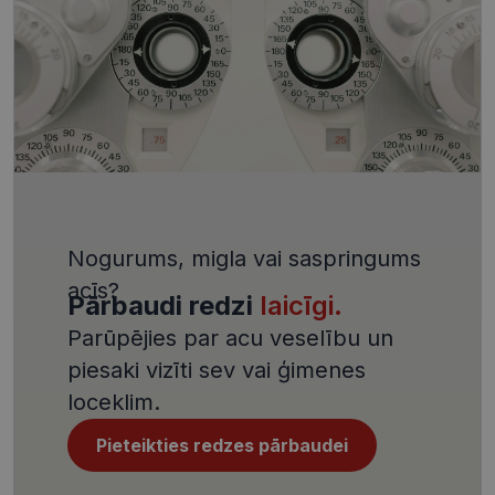
aizsargāt vi
pret noteik
veida
programma
uzbrukum
tīmekļa
veidlapām.
CookieScriptConsent
11 mēneši
Šo sīkfailu
CookieScript
3 nedēļas
izmanto Co
visionexpress.lv
Script.com
serviss, lai
atcerētos
apmeklētāj
sīkfailu
piekrišanas
Nogurums, migla vai saspringums
preferences
ir nepiecie
acīs?
lai Cookie-
Pārbaudi redzi
laicīgi.
Script.com
sīkfailu
Parūpējies par acu veselību un
reklāmkaro
darbotos
piesaki vizīti sev vai ģimenes
pareizi.
loceklim.
Pieteikties redzes pārbaudei
Nodrošinātājs /
Derīguma