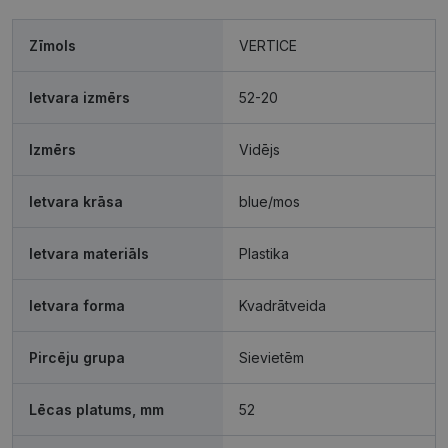
Mārketinga
Funkcionālās
Zīmols
VERTICE
sīkdatnes
sīkdatnes
Ietvara izmērs
52-20
Neklasificētās
Izmērs
Vidējs
Ietvara krāsa
blue/mos
Ietvara materiāls
Plastika
Nepieciešamās sīkdatnes
Statistikas sīkdatnes
Ietvara forma
Kvadrātveida
Mārketinga sīkdatnes
Funkcionālās sīkdatnes
Neklasificētās
Pircēju grupa
Sievietēm
Šīs sīkdatnes nepieciešamas, lai Jūs varētu apmeklēt
un pārlūkot tīmekļa vietnes saturu un izmantot tās
piedāvātās iespējas. Šīs sīkdatnes identificē Jūsu
Lēcas platums, mm
52
iekārtu, bet neizpauž Jūsu identitāti, kā arī tās nevāc
un neapkopo informāciju. Bez šīm sīkdatnēm