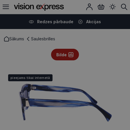
Redzes pārbaude
Akcijas
Sākums
Saulesbrilles
Bilde
pieejams tikai internetā