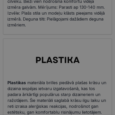
cilvēku. Bieži vien nodrošina komfortu vidēja
izmēra galvām. Mērījums: Parasti ap 130-140 mm.
Izvēle: Plašs stila un modeļu klāsts pieejams vidējā
izmērā. Deguna tilti: Pielāgojami dažādiem deguna
izmēriem.
Plastikas
materiāla brilles piedāvā plašas krāsu un
dizaina iespējas ietvaru izgatavošanā, kas tos
padara ārkārtīgi populārus starp dizaineriem un
ražotājiem. Šie materiāli saglabā krāsu ilgu laiku un
reti izraisa alerģiskas reakcijas, nodrošinot gan
estētisku, gan komfortablu risinājumu lietotājiem.