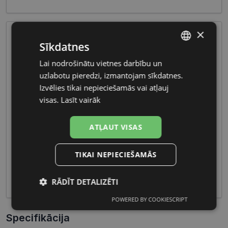
×
Sīkdatnes
Lai nodrošinātu vietnes darbību un
LATVIAN
uzlabotu pieredzi, izmantojam sīkdatnes.
RUSSIAN
Izvēlies tikai nepieciešamās vai atļauj
visas.
Lasīt vairāk
Sieviešu briļļu kolekcijas bieži ietver viegli
pielāgojamus materiālus un smalkus dizaina
ATĻAUT VISAS
elementus, radot saskaņotu un sievišķīgu izskatu.
Funkcionalitāte un estētika šajos briļļu modeļos
TIKAI NEPIECIEŠAMĀS
apvienojas, piedāvājot sievietēm ne tikai redzes
koriģēšanu, bet arī stilīgu un pievilcīgu akcentu
viņu ikdienas tēlam.
RĀDĪT DETALIZĒTI
POWERED BY COOKIESCRIPT
Nepieciešamās
Statistikas
sīkdatnes
sīkdatnes
Specifikācija