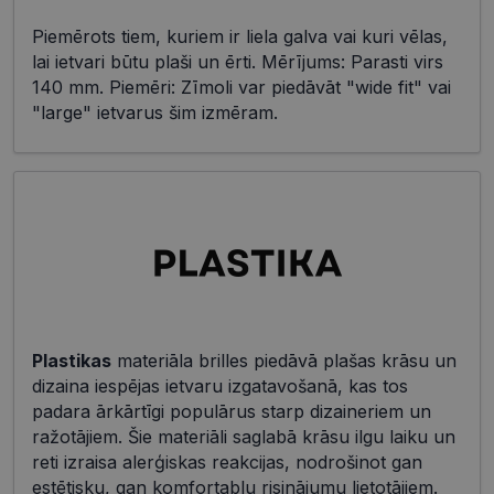
Piemērots tiem, kuriem ir liela galva vai kuri vēlas,
lai ietvari būtu plaši un ērti. Mērījums: Parasti virs
140 mm. Piemēri: Zīmoli var piedāvāt "wide fit" vai
"large" ietvarus šim izmēram.
Plastikas
materiāla brilles piedāvā plašas krāsu un
dizaina iespējas ietvaru izgatavošanā, kas tos
padara ārkārtīgi populārus starp dizaineriem un
ražotājiem. Šie materiāli saglabā krāsu ilgu laiku un
reti izraisa alerģiskas reakcijas, nodrošinot gan
estētisku, gan komfortablu risinājumu lietotājiem.