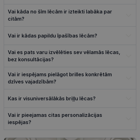
platformu
Python. Tas
paredzēts, l
Vai kāda no šīm lēcām ir izteikti labāka par
palīdzētu
aizsargāt vi
citām?
pret noteik
veida
programma
Vai ir kādas papildu īpašības lēcām?
uzbrukum
tīmekļa
veidlapām.
Vai es pats varu izvēlēties sev vēlamās lēcas,
CookieScriptConsent
11 mēneši
Šo sīkfailu
CookieScript
3 nedēļas
izmanto Co
visionexpress.lv
bez konsultācijas?
Script.com
serviss, lai
atcerētos
Vai ir iespējams pielāgot brilles konkrētām
apmeklētāj
sīkfailu
dzīves vajadzībām?
piekrišanas
preferences
ir nepiecie
lai Cookie-
Kas ir visuniversālākās briļļu lēcas?
Script.com
sīkfailu
reklāmkaro
darbotos
Vai ir pieejamas citas personalizācijas
pareizi.
iespējas?