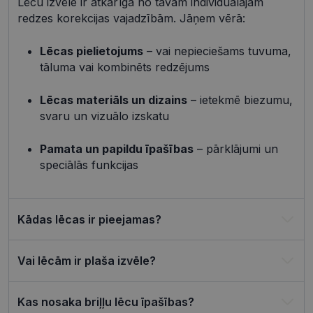
Lēcu izvēle ir atkarīga no tavām individuālajām
piedāvātās iespējas. Šīs sīkdatnes identificē Jūsu
iekārtu, bet neizpauž Jūsu identitāti, kā arī tās nevāc
redzes korekcijas vajadzībām. Jāņem vērā:
un neapkopo informāciju. Bez šīm sīkdatnēm
tīmekļa vietne nevarēs pilnvērtīgi darboties,
piemēram, sniegt nepieciešamo informāciju vai
Lēcas pielietojums
– vai nepieciešams tuvuma,
nodrošināt pieprasītos pakalpojumus. Šīs sīkdatnes
tāluma vai kombinēts redzējums
tiek glabātas Jūsu iekārtā līdz brīdim, kad sīkdatne
izpildījusi savu funkciju, bet ne ilgāk kā divus gadus.
Šīs noteikti nepieciešamās sīkdatnes izvietojas
Lēcas materiāls un dizains
– ietekmē biezumu,
automātiski.
svaru un vizuālo izskatu
Nodrošinātājs /
Derīguma
Nosaukums
Apraksts
Joma
termiņš
Pamata un papildu īpašības
– pārklājumi un
shipping_country
visionexpress.lv
1 gads
speciālās funkcijas
_tt_enable_cookie
.visionexpress.lv
2 mēneši
Šis sīkfails 
4 nedēļas
izmantots, 
atcerētos
lietotāja
preference
Kādas lēcas ir pieejamas?
attiecībā u
Google
sīkdatņu
izmantoša
Privacy Policy
tīmekļa vie
Vai lēcām ir plaša izvēle?
csrftoken
visionexpress.lv
11 mēneši
Šis sīkfails i
4 nedēļas
saistīts ar
Django tīm
Kas nosaka briļļu lēcu īpašības?
izstrādes