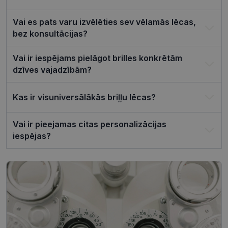
ir nepiecie
lai Cookie-
Script.com
Vai es pats varu izvēlēties sev vēlamās lēcas,
sīkfailu
bez konsultācijas?
reklāmkaro
darbotos
pareizi.
Vai ir iespējams pielāgot brilles konkrētām
dzīves vajadzībām?
Kas ir visuniversālākās briļļu lēcas?
Nodrošinātājs /
Derīguma
Nosaukums
Joma
termiņš
Vai ir pieejamas citas personalizācijas
ttcsid_CQJIS6BC77U08RGLT1MG
.visionexpress.lv
2 mēneši
4 nedēļas
iespējas?
ttcsid
.visionexpress.lv
2 mēneši
4 nedēļas
Nodrošinātājs /
Derīguma
Nosaukums
Apraksts
Joma
termiņš
SM
.c.clarity.ms
Sesija
Šis ir Microsoft
MSN pirmās
puses sīkfails,
Nodrošinātājs /
Derīguma
kuru mēs
Nosaukums
Apraksts
Joma
termiņš
izmantojam, lai
novērtētu vietnes