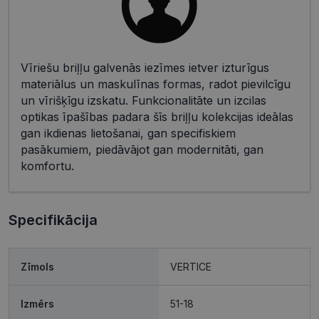
Vīriešu briļļu galvenās iezīmes ietver izturīgus
materiālus un maskulīnas formas, radot pievilcīgu
un vīrišķīgu izskatu. Funkcionalitāte un izcilas
optikas īpašības padara šīs briļļu kolekcijas ideālas
gan ikdienas lietošanai, gan specifiskiem
pasākumiem, piedāvājot gan modernitāti, gan
komfortu.
Specifikācija
Zīmols
VERTICE
Izmērs
51-18