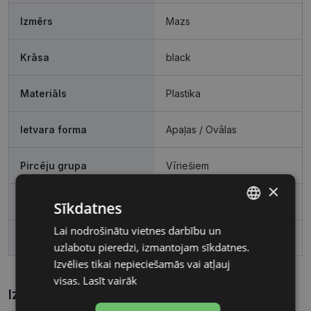
Izmērs
Mazs
Krāsa
black
Materiāls
Plastika
Ietvara forma
Apaļas / Ovālas
Pircēju grupa
Vīriešiem
×
Lēcas platums, mm
51
Sīkdatnes
Lai nodrošinātu vietnes darbību un
LATVIAN
Deguna pārnese, mm
18
uzlabotu pieredzi, izmantojam sīkdatnes.
RUSSIAN
Izvēlies tikai nepieciešamās vai atļauj
visas.
Lasīt vairāk
Izmēri
Kā atrast briļļu un saulesbriļļu izmēru?