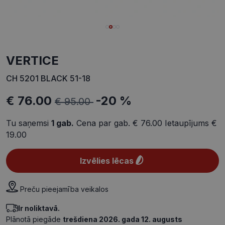
VERTICE
CH 5201 BLACK 51-18
€ 76.00
-20 %
€ 95.00
Tu saņemsi
1
gab.
Cena par gab.
€ 76.00
Ietaupījums
€
19.00
Izvēlies lēcas
Preču pieejamība veikalos
Ir noliktavā.
Plānotā piegāde
trešdiena 2026. gada 12. augusts