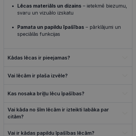
lietotāja
Lēcas materiāls un dizains
– ietekmē biezumu,
preference
attiecībā u
svaru un vizuālo izskatu
Google
sīkdatņu
izmantoša
Privacy Policy
tīmekļa vie
Pamata un papildu īpašības
– pārklājumi un
csrftoken
visionexpress.lv
11 mēneši
Šis sīkfails i
speciālās funkcijas
4 nedēļas
saistīts ar
Django tīm
izstrādes
platformu
Python. Tas
Kādas lēcas ir pieejamas?
paredzēts, l
palīdzētu
aizsargāt vi
pret noteik
Vai lēcām ir plaša izvēle?
veida
programma
uzbrukum
tīmekļa
veidlapām.
Kas nosaka briļļu lēcu īpašības?
CookieScriptConsent
11 mēneši
Šo sīkfailu
CookieScript
3 nedēļas
izmanto Co
visionexpress.lv
Vai kāda no šīm lēcām ir izteikti labāka par
Script.com
serviss, lai
citām?
atcerētos
apmeklētāj
sīkfailu
piekrišanas
Vai ir kādas papildu īpašības lēcām?
preferences