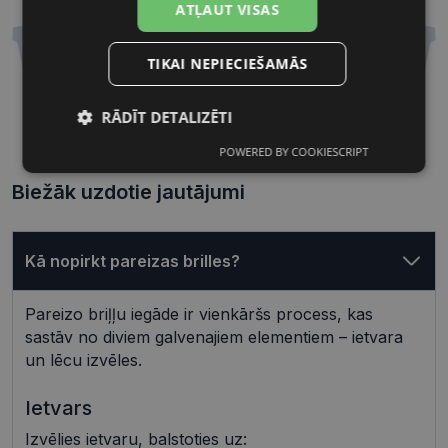
ATĻAUT VISAS
TIKAI NEPIECIEŠAMĀS
RĀDĪT DETALIZĒTI
51 mm
18 mm
Lēcas platums, mm
Deguna pārnese, mm
POWERED BY COOKIESCRIPT
Nepieciešamās
Statistikas
sīkdatnes
sīkdatnes
Biežāk uzdotie jautājumi
Mārketinga
Funkcionālās
Kā nopirkt pareizas brilles?
sīkdatnes
sīkdatnes
Pareizo briļļu iegāde ir vienkāršs process, kas
sastāv no diviem galvenajiem elementiem – ietvara
Neklasificētās
un lēcu izvēles.
Ietvars
Izvēlies ietvaru, balstoties uz: