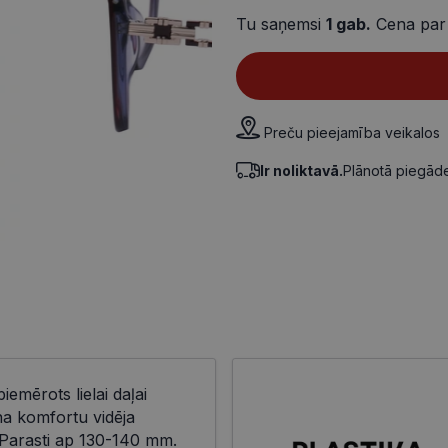
Tu saņemsi
1
gab.
Cena par
Preču pieejamība veikalos
Ir noliktavā.
Plānotā piegā
piemērots lielai daļai
na komfortu vidēja
Parasti ap 130-140 mm.