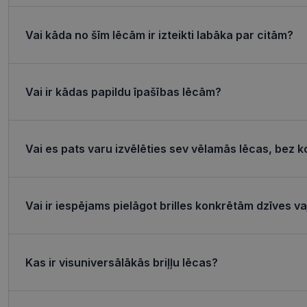
Nepieciešamās sīk
Vai kāda no šīm lēcām ir izteikti labāka par citām?
Šīs sīkdatnes nepieci
sīkdatnes identificē 
tīmekļa vietne nevarē
pakalpojumus. Šīs sīkd
Vai ir kādas papildu īpašības lēcām?
gadus. Šīs noteikti n
Nosaukums
shipping_country
Vai es pats varu izvēlēties sev vēlamās lēcas, bez k
_tt_enable_cookie
csrftoken
Vai ir iespējams pielāgot brilles konkrētām dzīves 
CookieScriptConse
Kas ir visuniversālākās briļļu lēcas?
Nosaukums