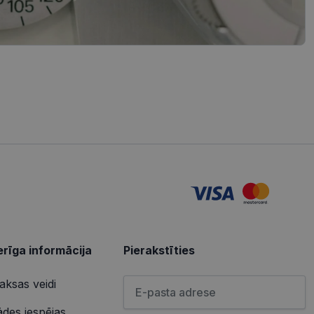
iedarbību un uzvedību
s vietnes pareizu
tošanas analīzi. Šī
redzi un optimizētu
izmanto vietni, un
s pirms minētās
u par to, kā
lietotājs varētu būt
u par to, kā
lietotājs varētu būt
rīga informācija
Pierakstīties
Lūdzu ievadiet e-pasta adresi
ksas veidi
ādes iespējas