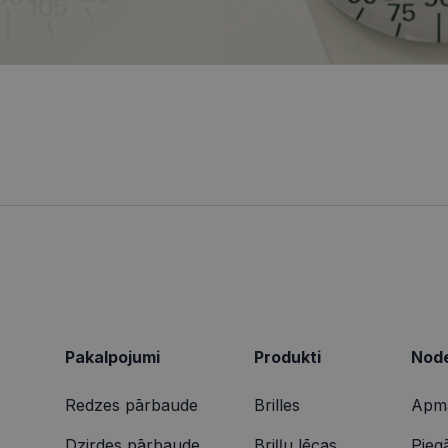
tīmekļa vietnes funkcionalitāti.
ionexpress.lv
.visionexpress.lv
2 mēneši
Šis sīkfails tiek izmantots, lai izsekotu lietotāja mij
1 gads
Šis ir Microsoft MSN pirmās puses sīkfails, kas nodrošina šī
osoft
4 nedēļas
tīmekļa vietnē, lai veiktu vietnes veiktspēju un izman
darbību.
poration
informācija tiek izmantota, lai uzlabotu lietotāja pie
ing.com
tīmekļa vietnes funkcionalitāti.
9 minūtes
Šis sīkdatne nodrošina informāciju par to, kā galalietotājs 
osoft
50
par jebkādu reklāmu, kuru gala lietotājs varētu būt redzēji
poration
sekundes
vietnes apmeklēšanas.
arity.ms
1 gads
Šo sīkfailu ir iestatījis Doubleclick, un tas sniedz informācij
le LLC
galalietotājs izmanto vietni, un jebkādu reklāmu, kuru gala 
bleclick.net
redzējis pirms minētās vietnes apmeklēšanas.
2 mēneši
Šo sīkfailu ir iestatījis Doubleclick, un tas sniedz informācij
le LLC
4 nedēļas
galalietotājs izmanto vietni, un jebkādu reklāmu, kuru gala 
ionexpress.lv
redzējis pirms minētās vietnes apmeklēšanas.
Pakalpojumi
Produkti
Node
Redzes pārbaude
Brilles
Apma
Dzirdes pārbaude
Briļļu lēcas
Pieg