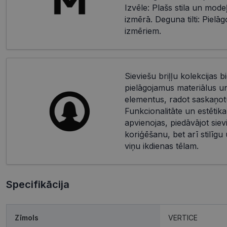
Izvēle: Plašs stila un mode
izmērā. Deguna tilti: Piel
izmēriem.
Sieviešu briļļu kolekcijas bi
pielāgojamus materiālus u
elementus, radot saskaņotu
Funkcionalitāte un estētika
apvienojas, piedāvājot siev
koriģēšanu, bet arī stilīgu
viņu ikdienas tēlam.
Specifikācija
Zīmols
VERTICE