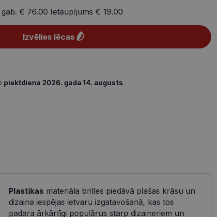
 gab.
€ 76.00
Ietaupījums
€ 19.00
Izvēlies lēcas
de
piektdiena 2026. gada 14. augusts
Plastikas
materiāla brilles piedāvā plašas krāsu un
dizaina iespējas ietvaru izgatavošanā, kas tos
padara ārkārtīgi populārus starp dizaineriem un