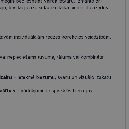
zmēģini pēc iespējas vairāk ietvaru. Izmanto arī
pēju, kas ļauj dažu sekunžu laikā piemērīt dažādus
s
Neklasificētās
vātās iespējas. Šīs
z šīm sīkdatnēm
rasītos
ne ilgāk kā divus
 tavām individuālajām redzes korekcijas vajadzībām.
vai nepieciešams tuvuma, tāluma vai kombinēts
references attiecībā
izains
– ietekmē biezumu, svaru un vizuālo izskatu
 platformu Python.
t noteikta veida
.
pašības
– pārklājumi un speciālās funkcijas
atcerētos
r nepieciešams, lai
pareizi.
Apraksts