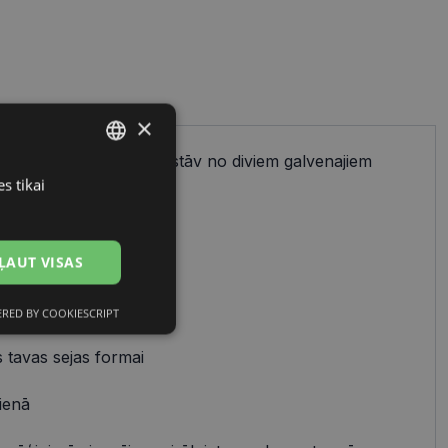
×
ienkāršs process, kas sastāv no diviem galvenajiem
cu izvēles.
s tikai
LATVIAN
RUSSIAN
ĻAUT VISAS
 uz:
avam stilam
RED BY COOKIESCRIPT
Neklasificētās
 tavas sejas formai
ienā