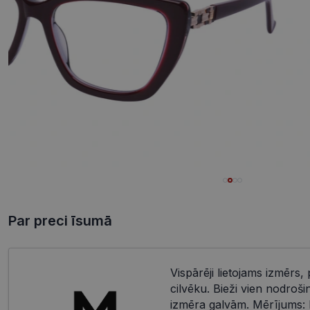
Par preci īsumā
Vispārēji lietojams izmērs, 
cilvēku. Bieži vien nodroši
izmēra galvām. Mērījums: 