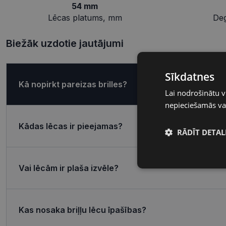
54 mm
Lēcas platums, mm
De
Biežāk uzdotie jautājumi
Sīkdatnes
Kā nopirkt pareizas brilles?
Lai nodrošinātu v
nepieciešamās vai
Kādas lēcas ir pieejamas?
RĀDĪT DETAL
Nepieciešamā
Vai lēcām ir plaša izvēle?
sīkdatnes
Kas nosaka briļļu lēcu īpašības?