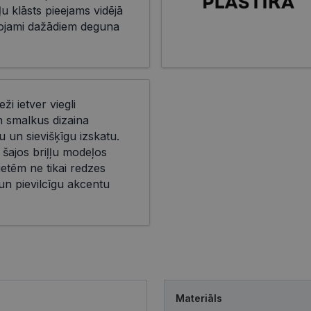
ļu klāsts pieejams vidējā
āgojami dažādiem deguna
eži ietver viegli
n smalkus dizaina
 un sievišķīgu izskatu.
 šajos briļļu modeļos
ietēm ne tikai redzes
 un pievilcīgu akcentu
Materiāls