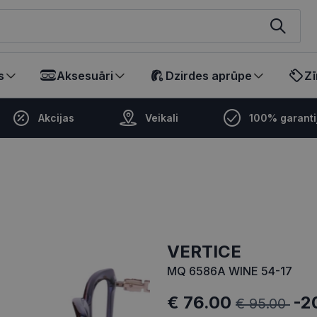
ikalā
s
Aksesuāri
Dzirdes aprūpe
Zī
Akcijas
Veikali
100% garanti
VERTICE
MQ 6586A WINE 54-17
€ 76.00
-2
€ 95.00