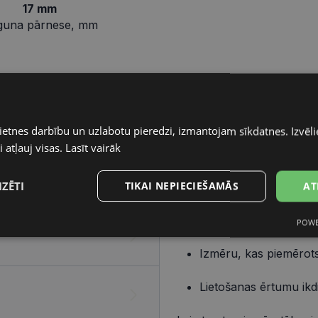
17 mm
guna pārnese, mm
Pareizo briļļu iegāde ir v
elementiem – ietvara un lē
ietnes darbību un uzlabotu pieredzi, izmantojam sīkdatnes. Izvēlie
 atļauj visas.
Lasīt vairāk
Ietvars
IZĒTI
TIKAI NEPIECIEŠAMĀS
AT
Izvēlies ietvaru, balstoties
Dizainu, kas atbilst t
POWE
s
Statistikas
Mārketinga
Funkcionālās
sīkdatnes
sīkdatnes
sīkdatnes
Izmēru, kas piemērots
Lietošanas ērtumu ikd