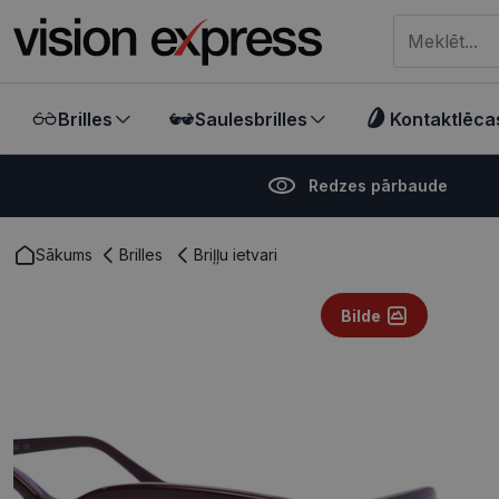
Meklēt visā ve
Brilles
Saulesbrilles
Kontaktlēca
Redzes pārbaude
Sākums
Brilles
Briļļu ietvari
Bilde