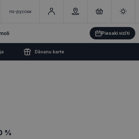
по-русски
moli
Piesaki vizīti
ja
Dāvanu karte
0 %