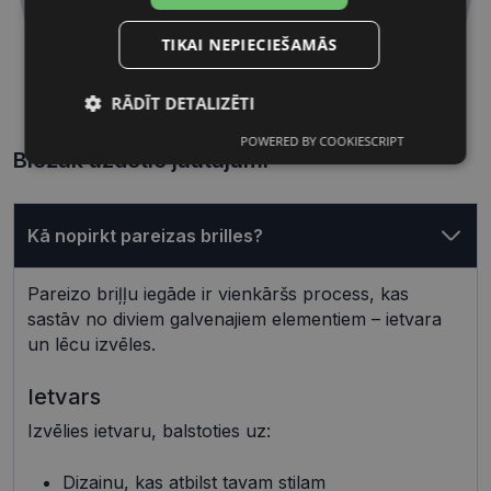
TIKAI NEPIECIEŠAMĀS
54 mm
17 mm
RĀDĪT DETALIZĒTI
Lēcas platums, mm
Deguna pārnese, mm
POWERED BY COOKIESCRIPT
Nepieciešamās
Statistikas
Biežāk uzdotie jautājumi
sīkdatnes
sīkdatnes
Kā nopirkt pareizas brilles?
Mārketinga
Funkcionālās
sīkdatnes
sīkdatnes
Pareizo briļļu iegāde ir vienkāršs process, kas
sastāv no diviem galvenajiem elementiem – ietvara
un lēcu izvēles.
Neklasificētās
Ietvars
Izvēlies ietvaru, balstoties uz:
Dizainu, kas atbilst tavam stilam