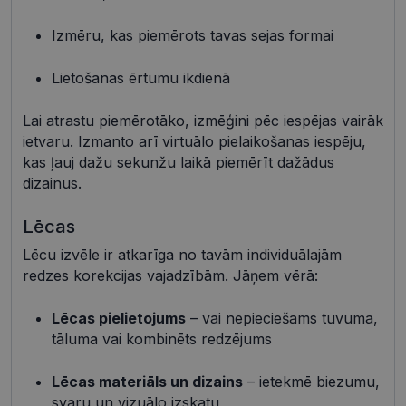
Nepieciešamās sīkdatnes
Statistikas sīkdatnes
Izmēru, kas piemērots tavas sejas formai
Mārketinga sīkdatnes
Funkcionālās sīkdatnes
Neklasificētās
Lietošanas ērtumu ikdienā
Šīs sīkdatnes nepieciešamas, lai Jūs varētu apmeklēt
un pārlūkot tīmekļa vietnes saturu un izmantot tās
Lai atrastu piemērotāko, izmēģini pēc iespējas vairāk
piedāvātās iespējas. Šīs sīkdatnes identificē Jūsu
ietvaru. Izmanto arī virtuālo pielaikošanas iespēju,
iekārtu, bet neizpauž Jūsu identitāti, kā arī tās nevāc
un neapkopo informāciju. Bez šīm sīkdatnēm
kas ļauj dažu sekunžu laikā piemērīt dažādus
tīmekļa vietne nevarēs pilnvērtīgi darboties,
dizainus.
piemēram, sniegt nepieciešamo informāciju vai
nodrošināt pieprasītos pakalpojumus. Šīs sīkdatnes
tiek glabātas Jūsu iekārtā līdz brīdim, kad sīkdatne
Lēcas
izpildījusi savu funkciju, bet ne ilgāk kā divus gadus.
Šīs noteikti nepieciešamās sīkdatnes izvietojas
Lēcu izvēle ir atkarīga no tavām individuālajām
automātiski.
redzes korekcijas vajadzībām. Jāņem vērā:
Nodrošinātājs /
Derīguma
Nosaukums
Apraksts
Joma
termiņš
Lēcas pielietojums
– vai nepieciešams tuvuma,
shipping_country
visionexpress.lv
1 gads
tāluma vai kombinēts redzējums
_tt_enable_cookie
.visionexpress.lv
2 mēneši
Šis sīkfails 
4 nedēļas
izmantots, 
atcerētos
Lēcas materiāls un dizains
– ietekmē biezumu,
lietotāja
svaru un vizuālo izskatu
preference