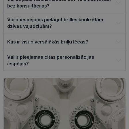
lai Cookie-
Script.com
bez konsultācijas?
sīkfailu
reklāmkaro
darbotos
Vai ir iespējams pielāgot brilles konkrētām
pareizi.
dzīves vajadzībām?
Kas ir visuniversālākās briļļu lēcas?
Nodrošinātājs /
Derīguma
Nosaukums
Joma
termiņš
Vai ir pieejamas citas personalizācijas
iespējas?
ttcsid_CQJIS6BC77U08RGLT1MG
.visionexpress.lv
2 mēneši
4 nedēļas
ttcsid
.visionexpress.lv
2 mēneši
4 nedēļas
Nodrošinātājs /
Derīguma
Nosaukums
Apraksts
Joma
termiņš
SM
.c.clarity.ms
Sesija
Šis ir Microsoft
MSN pirmās
puses sīkfails,
Nodrošinātājs /
Derīguma
kuru mēs
Nosaukums
Apraksts
Joma
termiņš
izmantojam, lai
novērtētu vietnes
__kla_id
1 gads 1
Izseko, kad kā
Klaviyo Inc.
izmantošanu
mēnesis
noklikšķina uz
visionexpress.lv