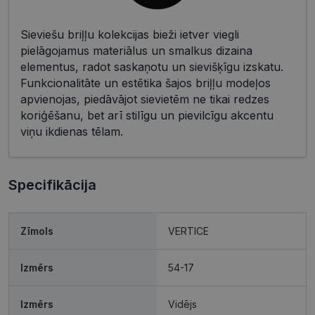
Sieviešu briļļu kolekcijas bieži ietver viegli
pielāgojamus materiālus un smalkus dizaina
elementus, radot saskaņotu un sievišķīgu izskatu.
Funkcionalitāte un estētika šajos briļļu modeļos
apvienojas, piedāvājot sievietēm ne tikai redzes
koriģēšanu, bet arī stilīgu un pievilcīgu akcentu
viņu ikdienas tēlam.
Specifikācija
Zīmols
VERTICE
Izmērs
54-17
Izmērs
Vidējs