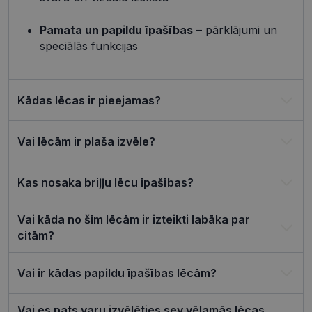
attiecībā u
Google
sīkdatņu
izmantoša
Pamata un papildu īpašības
– pārklājumi un
Privacy Policy
tīmekļa vie
speciālās funkcijas
csrftoken
visionexpress.lv
11 mēneši
Šis sīkfails i
4 nedēļas
saistīts ar
Django tīm
izstrādes
platformu
Kādas lēcas ir pieejamas?
Python. Tas
paredzēts, l
palīdzētu
aizsargāt vi
Vai lēcām ir plaša izvēle?
pret noteik
veida
programma
uzbrukum
Kas nosaka briļļu lēcu īpašības?
tīmekļa
veidlapām.
CookieScriptConsent
11 mēneši
Šo sīkfailu
CookieScript
Vai kāda no šīm lēcām ir izteikti labāka par
3 nedēļas
izmanto Co
visionexpress.lv
citām?
Script.com
serviss, lai
atcerētos
apmeklētāj
Vai ir kādas papildu īpašības lēcām?
sīkfailu
piekrišanas
preferences
ir nepiecie
Vai es pats varu izvēlēties sev vēlamās lēcas,