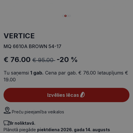
VERTICE
MQ 6610A BROWN 54-17
€ 76.00
-20 %
€ 95.00
Tu saņemsi
1
gab.
Cena par gab.
€ 76.00
Ietaupījums
€
19.00
Izvēlies lēcas
Preču pieejamība veikalos
Ir noliktavā.
Plānotā piegāde
piektdiena 2026. gada 14. augusts