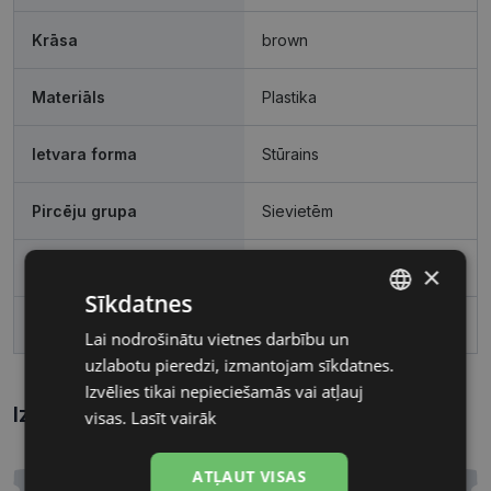
Krāsa
brown
Materiāls
Plastika
Ietvara forma
Stūrains
Pircēju grupa
Sievietēm
Lēcas platums, mm
54
×
Sīkdatnes
Deguna pārnese, mm
17
Lai nodrošinātu vietnes darbību un
LATVIAN
uzlabotu pieredzi, izmantojam sīkdatnes.
RUSSIAN
Izvēlies tikai nepieciešamās vai atļauj
Izmēri
Kā atrast briļļu un saulesbriļļu izmēru?
visas.
Lasīt vairāk
ATĻAUT VISAS