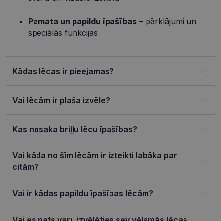
attiecībā u
Google
sīkdatņu
izmantoša
Pamata un papildu īpašības
– pārklājumi un
Privacy Policy
tīmekļa vie
speciālās funkcijas
csrftoken
visionexpress.lv
11 mēneši
Šis sīkfails i
4 nedēļas
saistīts ar
Django tīm
izstrādes
platformu
Kādas lēcas ir pieejamas?
Python. Tas
paredzēts, l
palīdzētu
aizsargāt vi
Vai lēcām ir plaša izvēle?
pret noteik
veida
programma
uzbrukum
Kas nosaka briļļu lēcu īpašības?
tīmekļa
veidlapām.
CookieScriptConsent
11 mēneši
Šo sīkfailu
CookieScript
Vai kāda no šīm lēcām ir izteikti labāka par
3 nedēļas
izmanto Co
visionexpress.lv
citām?
Script.com
serviss, lai
atcerētos
apmeklētāj
Vai ir kādas papildu īpašības lēcām?
sīkfailu
piekrišanas
preferences
ir nepiecie
Vai es pats varu izvēlēties sev vēlamās lēcas,