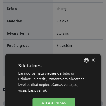
Krāsa
cherry
Materiāls
Plastika
Ietvara forma
Stūrains
Pircēju grupa
Sievietēm
Lēcas platums, mm
54
×
Sīkdatnes
Deguna pārnese, mm
16
Lai nodrošinātu vietnes darbību un
LATVIAN
uzlabotu pieredzi, izmantojam sīkdatnes.
RUSSIAN
Izvēlies tikai nepieciešamās vai atļauj
Izmēri
Kā atrast briļļu un saulesbriļļu izmēru?
visas.
Lasīt vairāk
ATĻAUT VISAS