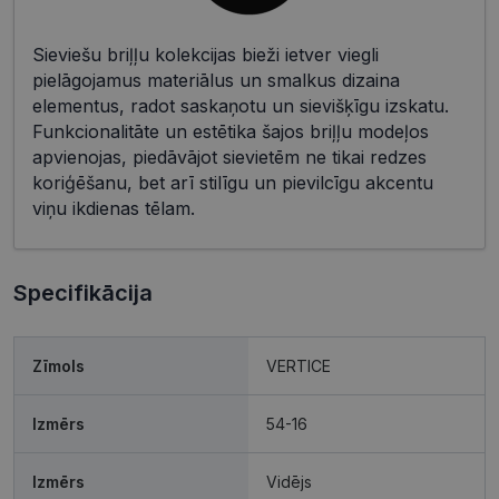
Sieviešu briļļu kolekcijas bieži ietver viegli
pielāgojamus materiālus un smalkus dizaina
elementus, radot saskaņotu un sievišķīgu izskatu.
Funkcionalitāte un estētika šajos briļļu modeļos
apvienojas, piedāvājot sievietēm ne tikai redzes
koriģēšanu, bet arī stilīgu un pievilcīgu akcentu
viņu ikdienas tēlam.
Specifikācija
Zīmols
VERTICE
Izmērs
54-16
Izmērs
Vidējs