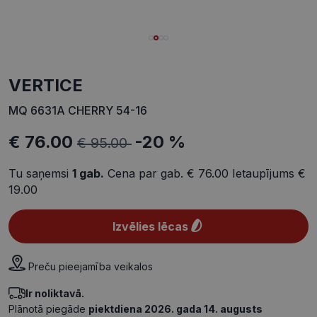
VERTICE
MQ 6631A CHERRY 54-16
€ 76.00
-20 %
€ 95.00
Tu saņemsi
1
gab.
Cena par gab.
€ 76.00
Ietaupījums
€
19.00
Izvēlies lēcas
Preču pieejamība veikalos
Ir noliktavā.
Plānotā piegāde
piektdiena 2026. gada 14. augusts