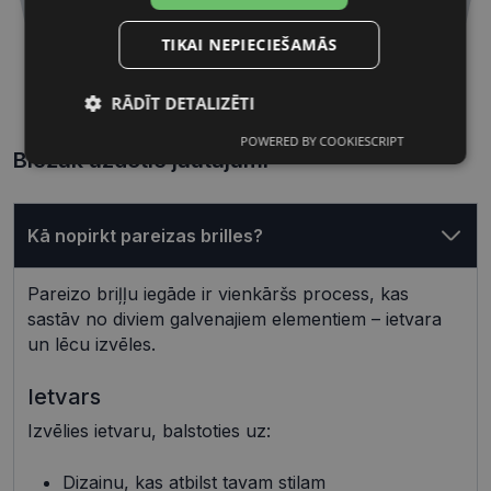
TIKAI NEPIECIEŠAMĀS
54 mm
16 mm
RĀDĪT DETALIZĒTI
Lēcas platums, mm
Deguna pārnese, mm
POWERED BY COOKIESCRIPT
Nepieciešamās
Statistikas
Biežāk uzdotie jautājumi
sīkdatnes
sīkdatnes
Kā nopirkt pareizas brilles?
Mārketinga
Funkcionālās
sīkdatnes
sīkdatnes
Pareizo briļļu iegāde ir vienkāršs process, kas
sastāv no diviem galvenajiem elementiem – ietvara
un lēcu izvēles.
Neklasificētās
Ietvars
Izvēlies ietvaru, balstoties uz:
Dizainu, kas atbilst tavam stilam