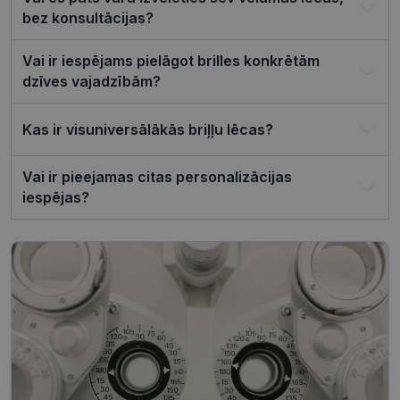
lai Cookie-
Script.com
bez konsultācijas?
sīkfailu
reklāmkaro
darbotos
Vai ir iespējams pielāgot brilles konkrētām
pareizi.
dzīves vajadzībām?
Kas ir visuniversālākās briļļu lēcas?
Nodrošinātājs /
Derīguma
Nosaukums
Joma
termiņš
Vai ir pieejamas citas personalizācijas
iespējas?
ttcsid_CQJIS6BC77U08RGLT1MG
.visionexpress.lv
2 mēneši
4 nedēļas
ttcsid
.visionexpress.lv
2 mēneši
4 nedēļas
Nodrošinātājs /
Derīguma
Nosaukums
Apraksts
Joma
termiņš
SM
.c.clarity.ms
Sesija
Šis ir Microsoft
MSN pirmās
puses sīkfails,
Nodrošinātājs /
Derīguma
kuru mēs
Nosaukums
Apraksts
Joma
termiņš
izmantojam, lai
novērtētu vietnes
__kla_id
1 gads 1
Izseko, kad kā
Klaviyo Inc.
izmantošanu
mēnesis
noklikšķina uz
visionexpress.lv