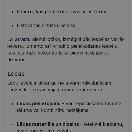
Nepieciešamās sīkdatnes
Statistikas sīkdatnes
Izmēru, kas piemērots tavas sejas formai
Mārketinga sīkdatnes
Funkcionālās sīkdatnes
Neklasificētās
Lietošanas ērtumu ikdienā
Šīs sīkdatnes nepieciešamas, lai Jūs varētu apmeklēt
un pārlūkot tīmekļa vietnes saturu un izmantot tās
Lai atrastu piemērotāko, izmēģini pēc iespējas vairāk
piedāvātās iespējas. Šīs sīkdatnes identificē Jūsu
ietvaru. Izmanto arī virtuālo pielaikošanas iespēju,
iekārtu, bet neizpauž Jūsu identitāti, kā arī tās nevāc
un neapkopo informāciju. Bez šīm sīkdatnēm
kas ļauj dažu sekunžu laikā piemērīt dažādus
tīmekļa vietne nevarēs pilnvērtīgi darboties,
dizainus.
piemēram, sniegt nepieciešamo informāciju vai
nodrošināt pieprasītos pakalpojumus. Šīs sīkdatnes
tiek glabātas Jūsu iekārtā līdz brīdim, kad sīkdatne
Lēcas
izpildījusi savu funkciju, bet ne ilgāk kā divus gadus.
Šīs noteikti nepieciešamās sīkdatnes izvietojas
Lēcu izvēle ir atkarīga no tavām individuālajām
automātiski.
redzes korekcijas vajadzībām. Jāņem vērā:
Nodrošinātājs /
Derīguma
Nosaukums
Apraksts
Joma
termiņš
Lēcas pielietojums
– vai nepieciešams tuvuma,
shipping_country
visionexpress.lv
1 gads
tāluma vai kombinēts redzējums
_tt_enable_cookie
.visionexpress.lv
2 mēneši
Šis sīkfails 
4 nedēļas
izmantots, 
atcerētos
Lēcas materiāls un dizains
– ietekmē biezumu,
lietotāja
svaru un vizuālo izskatu
preference