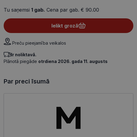
Tu saņemsi
1
gab.
Cena par gab.
€ 90.00
Ielikt grozā
Preču pieejamība veikalos
Ir noliktavā.
Plānotā piegāde
otrdiena 2026. gada 11. augusts
Par preci īsumā