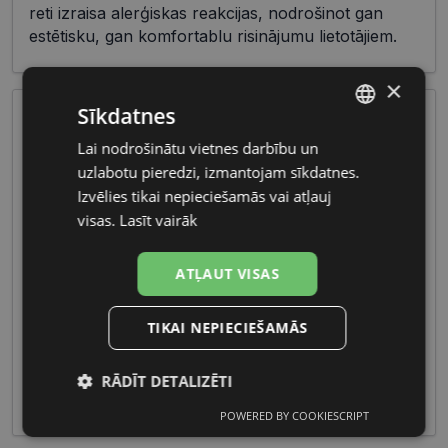
reti izraisa alerģiskas reakcijas, nodrošinot gan
estētisku, gan komfortablu risinājumu lietotājiem.
×
Sīkdatnes
Lai nodrošinātu vietnes darbību un
LATVIAN
uzlabotu pieredzi, izmantojam sīkdatnes.
RUSSIAN
Izvēlies tikai nepieciešamās vai atļauj
visas.
Lasīt vairāk
Sieviešu briļļu kolekcijas bieži ietver viegli
ATĻAUT VISAS
pielāgojamus materiālus un smalkus dizaina
elementus, radot saskaņotu un sievišķīgu izskatu.
TIKAI NEPIECIEŠAMĀS
Funkcionalitāte un estētika šajos briļļu modeļos
apvienojas, piedāvājot sievietēm ne tikai redzes
koriģēšanu, bet arī stilīgu un pievilcīgu akcentu
RĀDĪT DETALIZĒTI
viņu ikdienas tēlam.
POWERED BY COOKIESCRIPT
Nepieciešamās
Statistikas
sīkdatnes
sīkdatnes