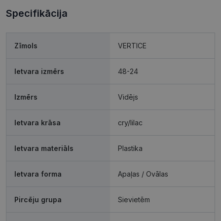
Specifikācija
Mārketinga
Funkcionālās
sīkdatnes
sīkdatnes
Zīmols
VERTICE
Ietvara izmērs
48-24
Neklasificētās
Izmērs
Vidējs
Ietvara krāsa
cry/lilac
Ietvara materiāls
Plastika
Nepieciešamās sīkdatnes
Statistikas sīkdatnes
Mārketinga sīkdatnes
Funkcionālās sīkdatnes
Ietvara forma
Apaļas / Ovālas
Neklasificētās
Šīs sīkdatnes nepieciešamas, lai Jūs varētu apmeklēt
Pircēju grupa
Sievietēm
un pārlūkot tīmekļa vietnes saturu un izmantot tās
piedāvātās iespējas. Šīs sīkdatnes identificē Jūsu
iekārtu, bet neizpauž Jūsu identitāti, kā arī tās nevāc