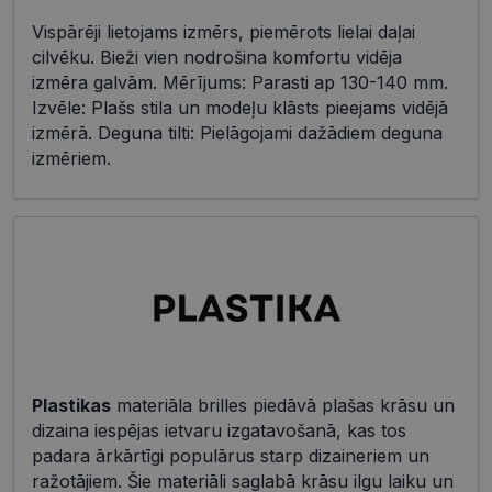
Vispārēji lietojams izmērs, piemērots lielai daļai
cilvēku. Bieži vien nodrošina komfortu vidēja
izmēra galvām. Mērījums: Parasti ap 130-140 mm.
Izvēle: Plašs stila un modeļu klāsts pieejams vidējā
izmērā. Deguna tilti: Pielāgojami dažādiem deguna
izmēriem.
Plastikas
materiāla brilles piedāvā plašas krāsu un
dizaina iespējas ietvaru izgatavošanā, kas tos
padara ārkārtīgi populārus starp dizaineriem un
ražotājiem. Šie materiāli saglabā krāsu ilgu laiku un