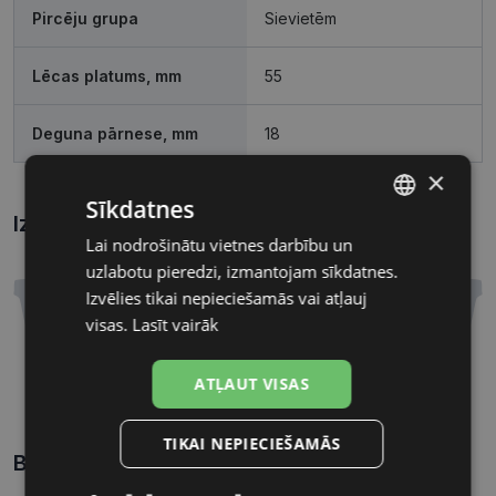
Pircēju grupa
Sievietēm
Lēcas platums, mm
55
Deguna pārnese, mm
18
×
Sīkdatnes
Izmēri
Kā atrast briļļu un saulesbriļļu izmēru?
Lai nodrošinātu vietnes darbību un
LATVIAN
uzlabotu pieredzi, izmantojam sīkdatnes.
RUSSIAN
Izvēlies tikai nepieciešamās vai atļauj
visas.
Lasīt vairāk
55 mm
18 mm
ATĻAUT VISAS
Lēcas platums, mm
Deguna pārnese, mm
TIKAI NEPIECIEŠAMĀS
Biežāk uzdotie jautājumi