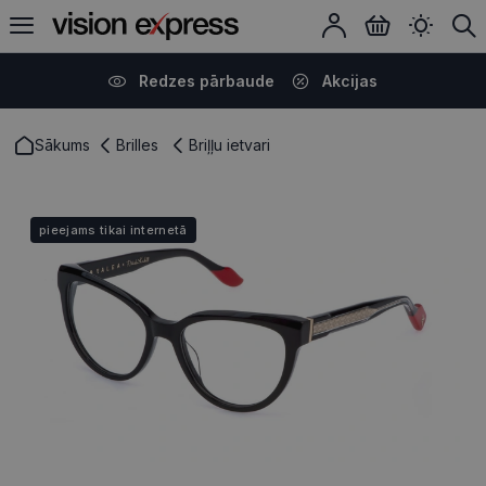
Redzes pārbaude
Akcijas
Sākums
Brilles
Briļļu ietvari
pieejams tikai internetā