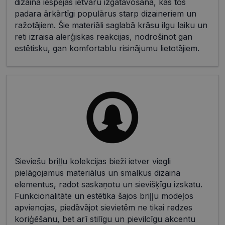
dizaina iespējas ietvaru izgatavošanā, kas tos
padara ārkārtīgi populārus starp dizaineriem un
ražotājiem. Šie materiāli saglabā krāsu ilgu laiku un
reti izraisa alerģiskas reakcijas, nodrošinot gan
estētisku, gan komfortablu risinājumu lietotājiem.
Sieviešu briļļu kolekcijas bieži ietver viegli
pielāgojamus materiālus un smalkus dizaina
elementus, radot saskaņotu un sievišķīgu izskatu.
Funkcionalitāte un estētika šajos briļļu modeļos
apvienojas, piedāvājot sievietēm ne tikai redzes
koriģēšanu, bet arī stilīgu un pievilcīgu akcentu