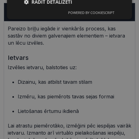
RĀDĪT DETALIZĒTI
Kā nopirkt pareizas brilles?
POWERED BY COOKIESCRIPT
Nepieciešamās
Statistikas
sīkdatnes
sīkdatnes
Pareizo briļļu iegāde ir vienkāršs process, kas
sastāv no diviem galvenajiem elementiem – ietvara
un lēcu izvēles.
Mārketinga
Funkcionālās
sīkdatnes
sīkdatnes
Ietvars
Izvēlies ietvaru, balstoties uz:
Neklasificētās
Dizainu, kas atbilst tavam stilam
Izmēru, kas piemērots tavas sejas formai
Lietošanas ērtumu ikdienā
Nepieciešamās sīkdatnes
Statistikas sīkdatnes
Lai atrastu piemērotāko, izmēģini pēc iespējas vairāk
Mārketinga sīkdatnes
Funkcionālās sīkdatnes
ietvaru. Izmanto arī virtuālo pielaikošanas iespēju,
Neklasificētās