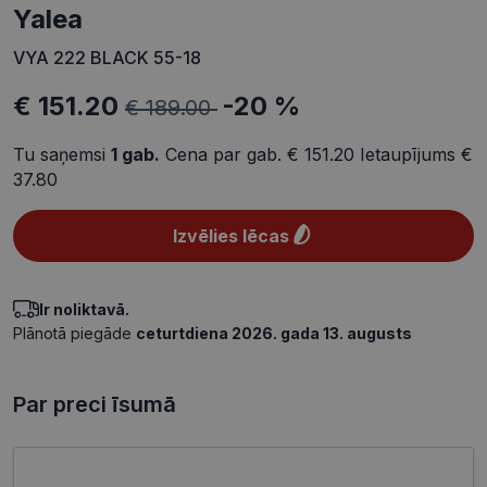
yalea
VYA 222 BLACK 55-18
€ 151.20
-20 %
€ 189.00
Tu saņemsi
1
gab.
Cena par gab.
€ 151.20
Ietaupījums
€
37.80
Izvēlies lēcas
Ir noliktavā.
Plānotā piegāde
ceturtdiena 2026. gada 13. augusts
Par preci īsumā