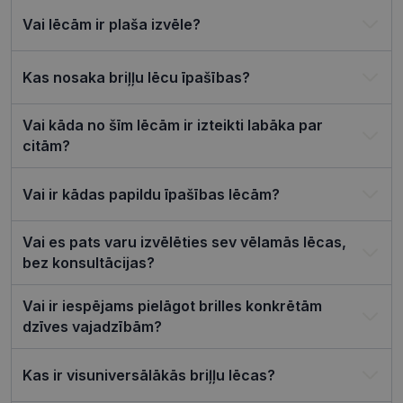
4 nedēļas
saistīts ar
Django tīm
Vai lēcām ir plaša izvēle?
izstrādes
platformu
Python. Tas
paredzēts, l
Kas nosaka briļļu lēcu īpašības?
palīdzētu
aizsargāt vi
pret noteik
veida
Vai kāda no šīm lēcām ir izteikti labāka par
programma
citām?
uzbrukum
tīmekļa
veidlapām.
Vai ir kādas papildu īpašības lēcām?
CookieScriptConsent
11 mēneši
Šo sīkfailu
CookieScript
3 nedēļas
izmanto Co
visionexpress.lv
Script.com
serviss, lai
Vai es pats varu izvēlēties sev vēlamās lēcas,
atcerētos
bez konsultācijas?
apmeklētāj
sīkfailu
piekrišanas
preferences
Vai ir iespējams pielāgot brilles konkrētām
ir nepiecie
lai Cookie-
dzīves vajadzībām?
Script.com
sīkfailu
reklāmkaro
Kas ir visuniversālākās briļļu lēcas?
darbotos
pareizi.