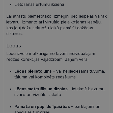
Mārketinga sīkdatnes
Funkcionālās sīkdatnes
Lietošanas ērtumu ikdienā
Neklasificētās
Lai atrastu piemērotāko, izmēģini pēc iespējas vairāk
Šīs sīkdatnes nepieciešamas, lai Jūs varētu apmeklēt
ietvaru. Izmanto arī virtuālo pielaikošanas iespēju,
un pārlūkot tīmekļa vietnes saturu un izmantot tās
kas ļauj dažu sekunžu laikā piemērīt dažādus
piedāvātās iespējas. Šīs sīkdatnes identificē Jūsu
iekārtu, bet neizpauž Jūsu identitāti, kā arī tās nevāc
dizainus.
un neapkopo informāciju. Bez šīm sīkdatnēm
tīmekļa vietne nevarēs pilnvērtīgi darboties,
piemēram, sniegt nepieciešamo informāciju vai
Lēcas
nodrošināt pieprasītos pakalpojumus. Šīs sīkdatnes
tiek glabātas Jūsu iekārtā līdz brīdim, kad sīkdatne
Lēcu izvēle ir atkarīga no tavām individuālajām
izpildījusi savu funkciju, bet ne ilgāk kā divus gadus.
redzes korekcijas vajadzībām. Jāņem vērā:
Šīs noteikti nepieciešamās sīkdatnes izvietojas
automātiski.
Lēcas pielietojums
– vai nepieciešams tuvuma,
Nodrošinātājs /
Derīguma
Nosaukums
Apraksts
Joma
termiņš
tāluma vai kombinēts redzējums
shipping_country
visionexpress.lv
1 gads
Lēcas materiāls un dizains
– ietekmē biezumu,
_tt_enable_cookie
.visionexpress.lv
2 mēneši
Šis sīkfails 
4 nedēļas
izmantots, 
svaru un vizuālo izskatu
atcerētos
lietotāja
preference
Pamata un papildu īpašības
– pārklājumi un
attiecībā u
Google
sīkdatņu
speciālās funkcijas