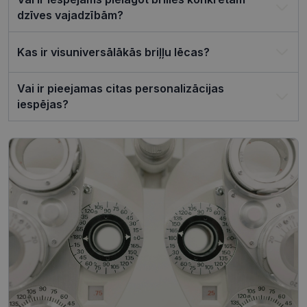
reklāmkaro
dzīves vajadzībām?
darbotos
pareizi.
Kas ir visuniversālākās briļļu lēcas?
Vai ir pieejamas citas personalizācijas
Nodrošinātājs /
Derīguma
iespējas?
Nosaukums
Joma
termiņš
ttcsid_CQJIS6BC77U08RGLT1MG
.visionexpress.lv
2 mēneši
4 nedēļas
ttcsid
.visionexpress.lv
2 mēneši
4 nedēļas
Nodrošinātājs /
Derīguma
Nosaukums
Apraksts
Joma
termiņš
SM
.c.clarity.ms
Sesija
Šis ir Microsoft
MSN pirmās
puses sīkfails,
Nodrošinātājs /
Derīguma
kuru mēs
Nosaukums
Apraksts
Joma
termiņš
izmantojam, lai
novērtētu vietnes
__kla_id
1 gads 1
Izseko, kad kā
Klaviyo Inc.
izmantošanu
mēnesis
noklikšķina uz
visionexpress.lv
iekšējai analīzei.
jūsu vietnes,
izmantojot
MUID
1 gads 3
Šis sīkfails tiek
Microsoft