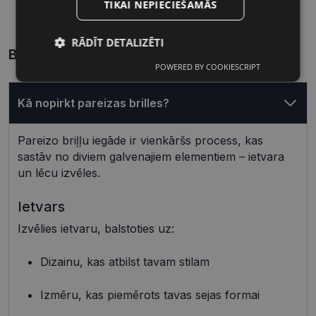
56 mm
17 mm
TIKAI NEPIECIEŠAMĀS
Lēcas platums, mm
Deguna pārnese, mm
RĀDĪT DETALIZĒTI
Biežāk uzdotie jautājumi
POWERED BY COOKIESCRIPT
Nepieciešamās
Statistikas
sīkdatnes
sīkdatnes
Kā nopirkt pareizas brilles?
Mārketinga
Funkcionālās
Pareizo briļļu iegāde ir vienkāršs process, kas
sīkdatnes
sīkdatnes
sastāv no diviem galvenajiem elementiem – ietvara
un lēcu izvēles.
Ietvars
Neklasificētās
Izvēlies ietvaru, balstoties uz:
Dizainu, kas atbilst tavam stilam
Izmēru, kas piemērots tavas sejas formai
Nepieciešamās sīkdatnes
Statistikas sīkdatnes