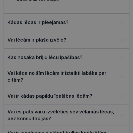
izmantoša
Privacy Policy
tīmekļa vie
csrftoken
visionexpress.lv
11 mēneši
Šis sīkfails i
4 nedēļas
saistīts ar
Kādas lēcas ir pieejamas?
Django tīm
izstrādes
platformu
Python. Tas
Vai lēcām ir plaša izvēle?
paredzēts, l
palīdzētu
aizsargāt vi
pret noteik
veida
Kas nosaka briļļu lēcu īpašības?
programma
uzbrukum
tīmekļa
Vai kāda no šīm lēcām ir izteikti labāka par
veidlapām.
citām?
CookieScriptConsent
11 mēneši
Šo sīkfailu
CookieScript
3 nedēļas
izmanto Co
visionexpress.lv
Script.com
serviss, lai
Vai ir kādas papildu īpašības lēcām?
atcerētos
apmeklētāj
sīkfailu
piekrišanas
Vai es pats varu izvēlēties sev vēlamās lēcas,
preferences
bez konsultācijas?
ir nepiecie
lai Cookie-
Script.com
sīkfailu
Vai ir iespējams pielāgot brilles konkrētām