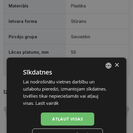
Materiāls
Plastika
Ietvara forma
Stūrains
Pircēju grupa
Sievietēm
Lēcas platums, mm
56
×
Deguna pārnese, mm
17
Sīkdatnes
Lai nodrošinātu vietnes darbību un
LATVIAN
uzlabotu pieredzi, izmantojam sīkdatnes.
Izmēri
RUSSIAN
Kā atrast briļļu un saulesbriļļu izmēru?
Izvēlies tikai nepieciešamās vai atļauj
visas.
Lasīt vairāk
ATĻAUT VISAS