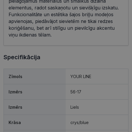
pielāgojamus materiālus un smalkus dizaina
elementus, radot saskaņotu un sievišķīgu izskatu.
Funkcionalitāte un estētika šajos briļļu modeļos
apvienojas, piedāvājot sievietēm ne tikai redzes
koriģēšanu, bet arī stilīgu un pievilcīgu akcentu
viņu ikdienas tēlam.
Specifikācija
Zīmols
YOUR LINE
Izmērs
56-17
Izmērs
Liels
Krāsa
crys/blue