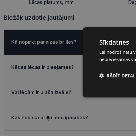
Lēcas platums, mm
De
Biežāk uzdotie jautājumi
Sīkdatnes
Kā nopirkt pareizas brilles?
Lai nodrošinātu v
nepieciešamās vai
Kādas lēcas ir pieejamas?
RĀDĪT DETAL
Vai lēcām ir plaša izvēle?
Nepieciešamā
sīkdatnes
Kas nosaka briļļu lēcu īpašības?