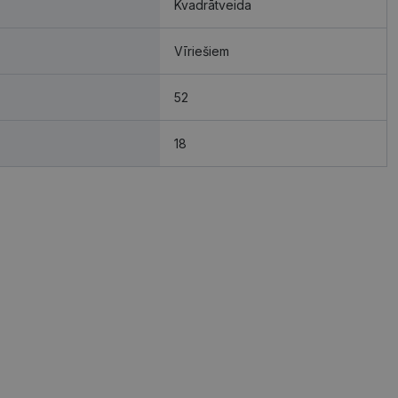
Kvadrātveida
Vīriešiem
52
18