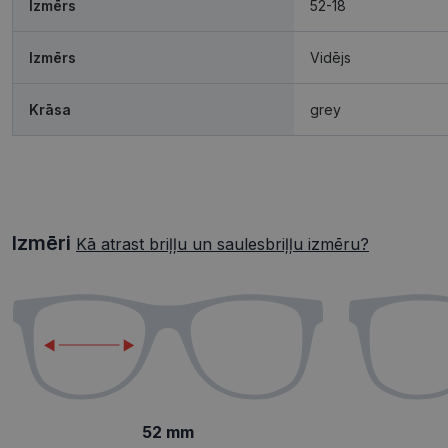
Izmērs
52-18
Izmērs
Vidējs
Krāsa
grey
Izmēri
Kā atrast briļļu un saulesbriļļu izmēru?
52 mm