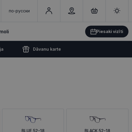
по-русски
moli
Piesaki vizīti
ja
Dāvanu karte
BLUE 52-18
BLACK 52-18