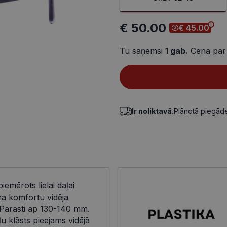
€ 50.00
€ 45.00
Tu saņemsi
1
gab.
Cena par
Ir noliktavā.
Plānotā piegā
piemērots lielai daļai
na komfortu vidēja
Parasti ap 130-140 mm.
ļu klāsts pieejams vidējā