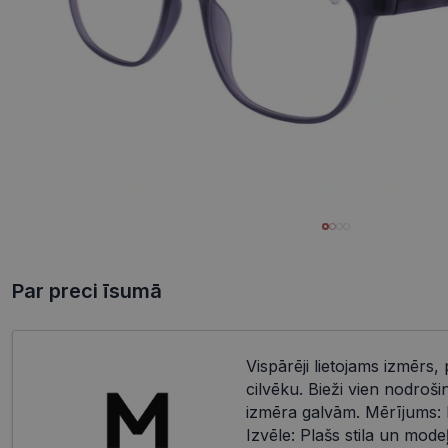
Par preci īsumā
Vispārēji lietojams izmērs, 
cilvēku. Bieži vien nodroši
izmēra galvām. Mērījums: 
Izvēle: Plašs stila un mode