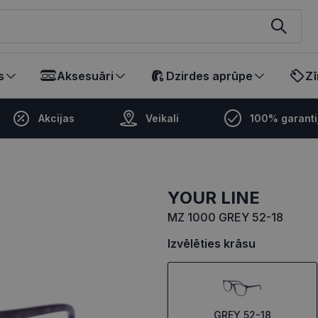
ikalā
s
Aksesuāri
Dzirdes aprūpe
Zī
Akcijas
Veikali
100% garanti
YOUR LINE
MZ 1000 GREY 52-18
Izvēlēties krāsu
GREY 52-18