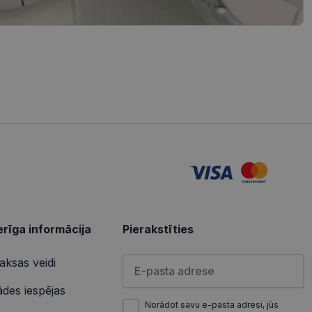
iedarbību un uzvedību
s vietnes pareizu
tošanas analīzi. Šī
redzi un optimizētu
izmanto vietni, un
s pirms minētās
u par to, kā
lietotājs varētu būt
u par to, kā
lietotājs varētu būt
rīga informācija
Pierakstīties
Lūdzu ievadiet e-pasta adresi
ksas veidi
ādes iespējas
Norādot savu e-pasta adresi, jūs