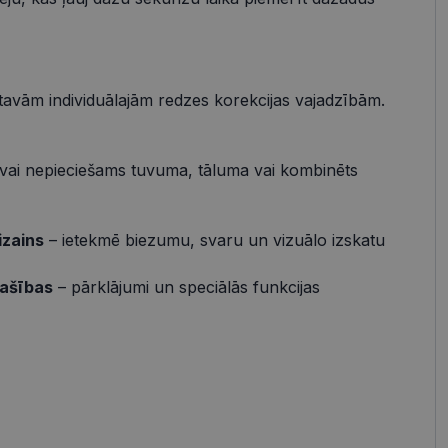
s
Neklasificētās
vātās iespējas. Šīs
z šīm sīkdatnēm
rasītos
 tavām individuālajām redzes korekcijas vajadzībām.
ne ilgāk kā divus
vai nepieciešams tuvuma, tāluma vai kombinēts
references attiecībā
izains
– ietekmē biezumu, svaru un vizuālo izskatu
 platformu Python.
t noteikta veida
pašības
– pārklājumi un speciālās funkcijas
.
atcerētos
r nepieciešams, lai
pareizi.
Apraksts