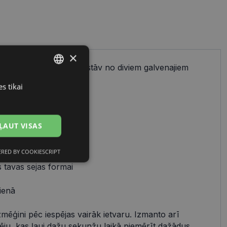
×
ienkāršs process, kas sastāv no diviem galvenajiem
cu izvēles.
s tikai
LATVIAN
RUSSIAN
 uz:
ĻAUT VISAS
avam stilam
RED BY COOKIESCRIPT
Neklasificētās
 tavas sejas formai
ienā
zmēģini pēc iespējas vairāk ietvaru. Izmanto arī
pēju, kas ļauj dažu sekunžu laikā piemērīt dažādus