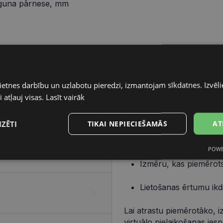
guna pārnese, mm
Pareizo briļļu iegāde ir v
elementiem – ietvara un lē
ietnes darbību un uzlabotu pieredzi, izmantojam sīkdatnes. Izvēlie
 atļauj visas.
Lasīt vairāk
Ietvars
Izvēlies ietvaru, balstoties
IZĒTI
TIKAI NEPIECIEŠAMĀS
AT
Dizainu, kas atbilst t
POWE
s
Statistikas
Mārketinga
Funkcionālās
sīkdatnes
sīkdatnes
sīkdatnes
Izmēru, kas piemērots
Lietošanas ērtumu ikd
Lai atrastu piemērotāko, i
virtuālo pielaikošanas ies