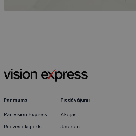
.vis
_ttp
SRM_B
Micr
Cor
.c.b
ANONCHK
Micr
Cor
.c.cl
IDE
Goog
.dou
_gcl_au
Goog
.vis
Par mums
Piedāvājumi
Par Vision Express
Akcijas
Redzes eksperts
Jaunumi