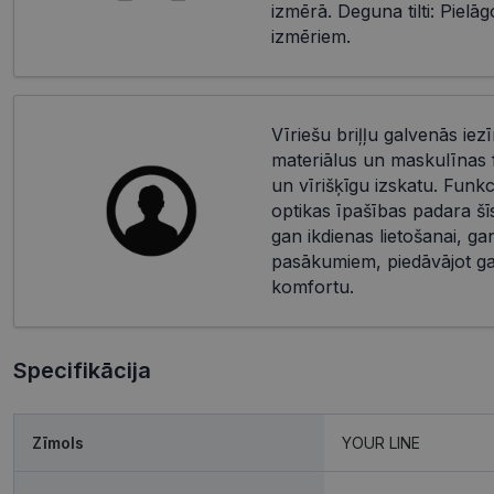
izmērā. Deguna tilti: Piel
izmēriem.
Vīriešu briļļu galvenās iez
materiālus un maskulīnas f
un vīrišķīgu izskatu. Funkci
optikas īpašības padara šīs 
gan ikdienas lietošanai, ga
pasākumiem, piedāvājot ga
komfortu.
Specifikācija
Zīmols
YOUR LINE