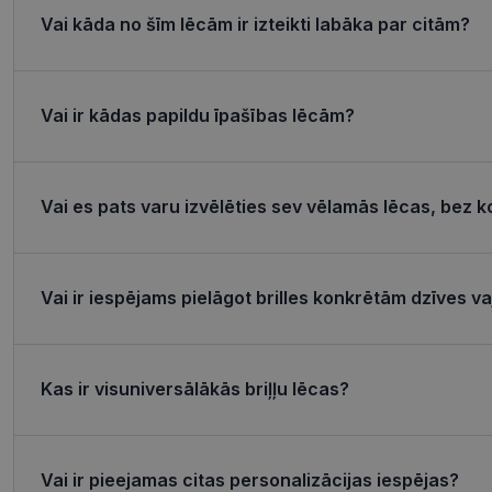
Nepieciešamās sīk
Vai kāda no šīm lēcām ir izteikti labāka par citām?
Šīs sīkdatnes nepieci
sīkdatnes identificē 
tīmekļa vietne nevarē
pakalpojumus. Šīs sīkd
Vai ir kādas papildu īpašības lēcām?
gadus. Šīs noteikti n
Nosaukums
Vai es pats varu izvēlēties sev vēlamās lēcas, bez k
shipping_country
_tt_enable_cookie
csrftoken
Vai ir iespējams pielāgot brilles konkrētām dzīves 
CookieScriptConse
Kas ir visuniversālākās briļļu lēcas?
Nosaukums
Vai ir pieejamas citas personalizācijas iespējas?