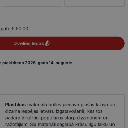
 gab.
€ 50.00
Izvēlies lēcas
de
piektdiena 2026. gada 14. augusts
Plastikas
materiāla brilles piedāvā plašas krāsu un
dizaina iespējas ietvaru izgatavošanā, kas tos
padara ārkārtīgi populārus starp dizaineriem un
ražotājiem. Šie materiāli saglabā krāsu ilgu laiku un