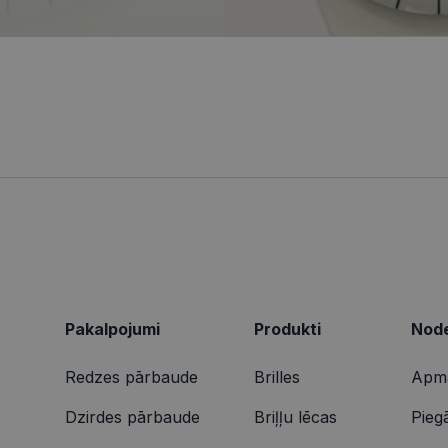
ionexpress.lv
.visionexpress.lv
2 mēneši
Šis sīkfails tiek izmantots, lai izsekotu lietotāja mij
1 gads
Šis ir Microsoft MSN pirmās puses sīkfails, kas nodrošina šī
osoft
4 nedēļas
tīmekļa vietnē, lai veiktu vietnes veiktspēju un izman
darbību.
poration
informācija tiek izmantota, lai uzlabotu lietotāja pie
ing.com
tīmekļa vietnes funkcionalitāti.
9 minūtes
Šis sīkdatne nodrošina informāciju par to, kā galalietotājs 
osoft
50
par jebkādu reklāmu, kuru gala lietotājs varētu būt redzēji
poration
sekundes
vietnes apmeklēšanas.
arity.ms
1 gads
Šo sīkfailu ir iestatījis Doubleclick, un tas sniedz informācij
le LLC
galalietotājs izmanto vietni, un jebkādu reklāmu, kuru gala 
bleclick.net
redzējis pirms minētās vietnes apmeklēšanas.
2 mēneši
Šo sīkfailu ir iestatījis Doubleclick, un tas sniedz informācij
le LLC
4 nedēļas
galalietotājs izmanto vietni, un jebkādu reklāmu, kuru gala 
ionexpress.lv
redzējis pirms minētās vietnes apmeklēšanas.
Pakalpojumi
Produkti
Node
Redzes pārbaude
Brilles
Apma
Dzirdes pārbaude
Briļļu lēcas
Pieg