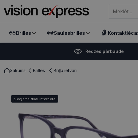
Meklēt visā ve
Brilles
Saulesbrilles
Kontaktlēca
Redzes pārbaude
Sākums
Brilles
Briļļu ietvari
pieejams tikai internetā