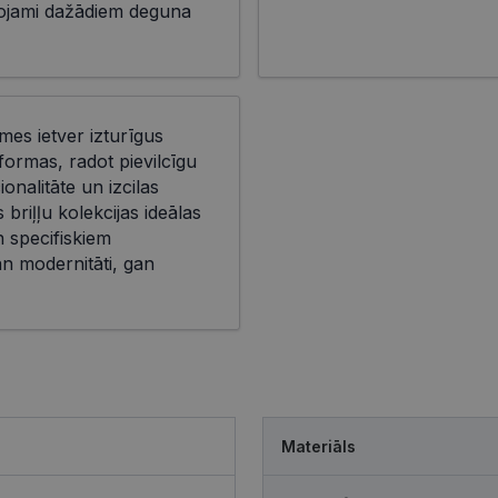
āgojami dažādiem deguna
īmes ietver izturīgus
ormas, radot pievilcīgu
onalitāte un izcilas
briļļu kolekcijas ideālas
n specifiskiem
n modernitāti, gan
Materiāls