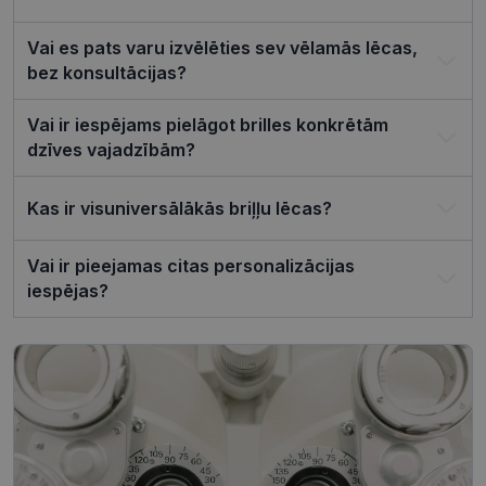
ir nepiecie
lai Cookie-
Script.com
Vai es pats varu izvēlēties sev vēlamās lēcas,
sīkfailu
bez konsultācijas?
reklāmkaro
darbotos
pareizi.
Vai ir iespējams pielāgot brilles konkrētām
dzīves vajadzībām?
Kas ir visuniversālākās briļļu lēcas?
Nodrošinātājs /
Derīguma
Nosaukums
Joma
termiņš
Vai ir pieejamas citas personalizācijas
ttcsid_CQJIS6BC77U08RGLT1MG
.visionexpress.lv
2 mēneši
4 nedēļas
iespējas?
ttcsid
.visionexpress.lv
2 mēneši
4 nedēļas
Nodrošinātājs /
Derīguma
Nosaukums
Apraksts
Joma
termiņš
SM
.c.clarity.ms
Sesija
Šis ir Microsoft
MSN pirmās
puses sīkfails,
Nodrošinātājs /
Derīguma
kuru mēs
Nosaukums
Apraksts
Joma
termiņš
izmantojam, lai
novērtētu vietnes