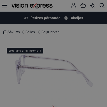
Redzes pārbaude
Akcijas
Sākums
Brilles
Briļļu ietvari
pieejams tikai internetā