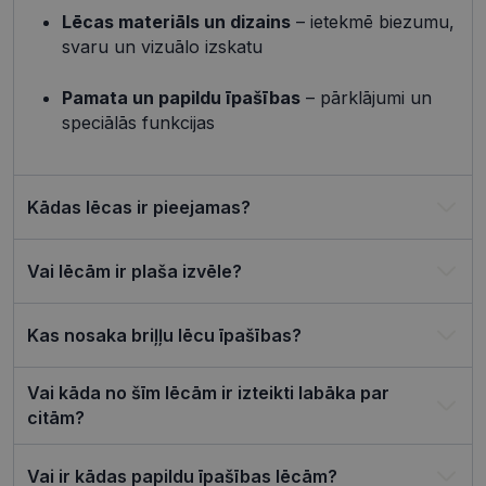
lietotāja
Lēcas materiāls un dizains
– ietekmē biezumu,
preference
attiecībā u
svaru un vizuālo izskatu
Google
sīkdatņu
izmantoša
Privacy Policy
tīmekļa vie
Pamata un papildu īpašības
– pārklājumi un
csrftoken
visionexpress.lv
11 mēneši
Šis sīkfails i
speciālās funkcijas
4 nedēļas
saistīts ar
Django tīm
izstrādes
platformu
Python. Tas
Kādas lēcas ir pieejamas?
paredzēts, l
palīdzētu
aizsargāt vi
pret noteik
veida
Vai lēcām ir plaša izvēle?
programma
uzbrukum
tīmekļa
veidlapām.
Kas nosaka briļļu lēcu īpašības?
CookieScriptConsent
11 mēneši
Šo sīkfailu
CookieScript
3 nedēļas
izmanto Co
visionexpress.lv
Vai kāda no šīm lēcām ir izteikti labāka par
Script.com
serviss, lai
citām?
atcerētos
apmeklētāj
sīkfailu
piekrišanas
Vai ir kādas papildu īpašības lēcām?
preferences