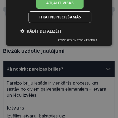
ATĻAUT VISAS
TIKAI NEPIECIEŠAMĀS
RĀDĪT DETALIZĒTI
54 mm
18 mm
Lēcas platums, mm
Deguna pārnese, mm
POWERED BY COOKIESCRIPT
Nepieciešamās
Statistikas
sīkdatnes
sīkdatnes
Biežāk uzdotie jautājumi
Mārketinga
Funkcionālās
Kā nopirkt pareizas brilles?
sīkdatnes
sīkdatnes
Pareizo briļļu iegāde ir vienkāršs process, kas
sastāv no diviem galvenajiem elementiem – ietvara
Neklasificētās
un lēcu izvēles.
Ietvars
Izvēlies ietvaru, balstoties uz: