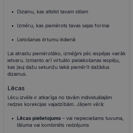
Dizainu, kas atbilst tavam stilam
Nepieciešamās sīkdatnes
Statistikas sīkdatnes
Mārketinga sīkdatnes
Funkcionālās sīkdatnes
Izmēru, kas piemērots tavas sejas formai
Neklasificētās
Lietošanas ērtumu ikdienā
Šīs sīkdatnes nepieciešamas, lai Jūs varētu apmeklēt
un pārlūkot tīmekļa vietnes saturu un izmantot tās
piedāvātās iespējas. Šīs sīkdatnes identificē Jūsu
Lai atrastu piemērotāko, izmēģini pēc iespējas vairāk
iekārtu, bet neizpauž Jūsu identitāti, kā arī tās nevāc
un neapkopo informāciju. Bez šīm sīkdatnēm
ietvaru. Izmanto arī virtuālo pielaikošanas iespēju,
tīmekļa vietne nevarēs pilnvērtīgi darboties,
kas ļauj dažu sekunžu laikā piemērīt dažādus
piemēram, sniegt nepieciešamo informāciju vai
nodrošināt pieprasītos pakalpojumus. Šīs sīkdatnes
dizainus.
tiek glabātas Jūsu iekārtā līdz brīdim, kad sīkdatne
izpildījusi savu funkciju, bet ne ilgāk kā divus gadus.
Lēcas
Šīs noteikti nepieciešamās sīkdatnes izvietojas
automātiski.
Lēcu izvēle ir atkarīga no tavām individuālajām
Nodrošinātājs /
Derīguma
Nosaukums
Apraksts
redzes korekcijas vajadzībām. Jāņem vērā:
Joma
termiņš
shipping_country
visionexpress.lv
1 gads
Lēcas pielietojums
– vai nepieciešams tuvuma,
_tt_enable_cookie
.visionexpress.lv
2 mēneši
Šis sīkfails 
tāluma vai kombinēts redzējums
4 nedēļas
izmantots, 
atcerētos