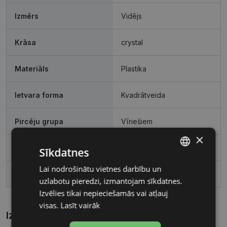
Izmērs
Vidējs
Krāsa
crystal
Materiāls
Plastika
Ietvara forma
Kvadrātveida
Pircēju grupa
Vīriešiem
×
Lēcas platums, mm
54
Sīkdatnes
Lai nodrošinātu vietnes darbību un
LATVIAN
Deguna pārnese, mm
18
uzlabotu pieredzi, izmantojam sīkdatnes.
RUSSIAN
Izvēlies tikai nepieciešamās vai atļauj
visas.
Lasīt vairāk
Izmēri
Kā atrast briļļu un saulesbriļļu izmēru?