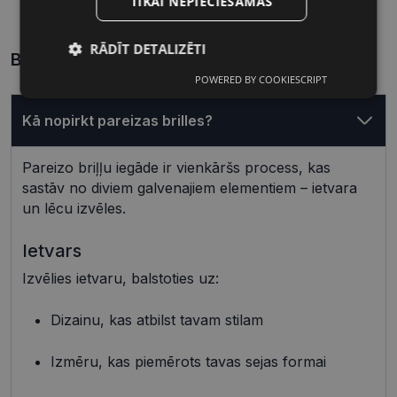
TIKAI NEPIECIEŠAMĀS
Lēcas platums, mm
Deguna pārnese, mm
RĀDĪT DETALIZĒTI
Biežāk uzdotie jautājumi
POWERED BY COOKIESCRIPT
Nepieciešamās
Statistikas
sīkdatnes
sīkdatnes
Kā nopirkt pareizas brilles?
Pareizo briļļu iegāde ir vienkāršs process, kas
Mārketinga
Funkcionālās
sīkdatnes
sīkdatnes
sastāv no diviem galvenajiem elementiem – ietvara
un lēcu izvēles.
Ietvars
Neklasificētās
Izvēlies ietvaru, balstoties uz:
Dizainu, kas atbilst tavam stilam
Izmēru, kas piemērots tavas sejas formai
Nepieciešamās sīkdatnes
Statistikas sīkdatnes