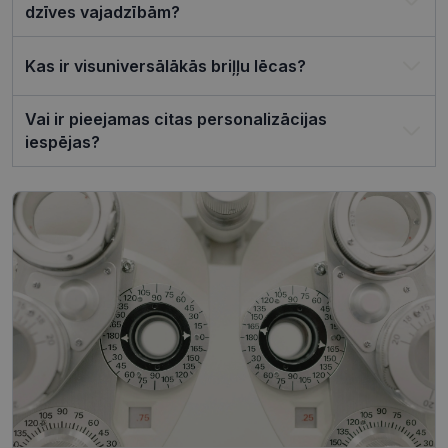
reklāmkaro
dzīves vajadzībām?
darbotos
pareizi.
Kas ir visuniversālākās briļļu lēcas?
Vai ir pieejamas citas personalizācijas
Nodrošinātājs /
Derīguma
iespējas?
Nosaukums
Joma
termiņš
ttcsid_CQJIS6BC77U08RGLT1MG
.visionexpress.lv
2 mēneši
4 nedēļas
ttcsid
.visionexpress.lv
2 mēneši
4 nedēļas
Nodrošinātājs /
Derīguma
Nosaukums
Apraksts
Joma
termiņš
SM
.c.clarity.ms
Sesija
Šis ir Microsoft
MSN pirmās
puses sīkfails,
Nodrošinātājs /
Derīguma
kuru mēs
Nosaukums
Apraksts
Joma
termiņš
izmantojam, lai
novērtētu vietnes
__kla_id
1 gads 1
Izseko, kad kā
Klaviyo Inc.
izmantošanu
mēnesis
noklikšķina uz
visionexpress.lv
iekšējai analīzei.
jūsu vietnes,
izmantojot
MUID
1 gads 3
Šis sīkfails tiek
Microsoft