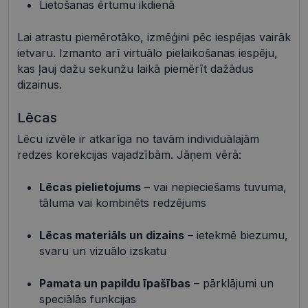
Lietošanas ērtumu ikdienā
Mārketinga sīkdatnes
Funkcionālās sīkdatnes
Neklasificētās
Lai atrastu piemērotāko, izmēģini pēc iespējas vairāk
Šīs sīkdatnes nepieciešamas, lai Jūs varētu apmeklēt
ietvaru. Izmanto arī virtuālo pielaikošanas iespēju,
un pārlūkot tīmekļa vietnes saturu un izmantot tās
kas ļauj dažu sekunžu laikā piemērīt dažādus
piedāvātās iespējas. Šīs sīkdatnes identificē Jūsu
iekārtu, bet neizpauž Jūsu identitāti, kā arī tās nevāc
dizainus.
un neapkopo informāciju. Bez šīm sīkdatnēm
tīmekļa vietne nevarēs pilnvērtīgi darboties,
Lēcas
piemēram, sniegt nepieciešamo informāciju vai
nodrošināt pieprasītos pakalpojumus. Šīs sīkdatnes
tiek glabātas Jūsu iekārtā līdz brīdim, kad sīkdatne
Lēcu izvēle ir atkarīga no tavām individuālajām
izpildījusi savu funkciju, bet ne ilgāk kā divus gadus.
redzes korekcijas vajadzībām. Jāņem vērā:
Šīs noteikti nepieciešamās sīkdatnes izvietojas
automātiski.
Lēcas pielietojums
– vai nepieciešams tuvuma,
Nodrošinātājs /
Derīguma
Nosaukums
Apraksts
tāluma vai kombinēts redzējums
Joma
termiņš
shipping_country
visionexpress.lv
1 gads
Lēcas materiāls un dizains
– ietekmē biezumu,
_tt_enable_cookie
.visionexpress.lv
2 mēneši
Šis sīkfails 
svaru un vizuālo izskatu
4 nedēļas
izmantots, 
atcerētos
lietotāja
preference
Pamata un papildu īpašības
– pārklājumi un
attiecībā u
speciālās funkcijas
Google
sīkdatņu