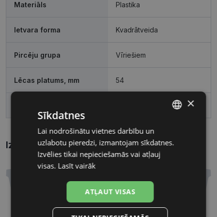
Materiāls
Plastika
Ietvara forma
Kvadrātveida
Pircēju grupa
Vīriešiem
Lēcas platums, mm
54
×
Deguna pārnese, mm
18
Sīkdatnes
Lai nodrošinātu vietnes darbību un
LATVIAN
uzlabotu pieredzi, izmantojam sīkdatnes.
Izmēri
Kā atrast briļļu un saulesbriļļu izmēru?
RUSSIAN
Izvēlies tikai nepieciešamās vai atļauj
visas.
Lasīt vairāk
ATĻAUT VISAS
54 mm
18 mm