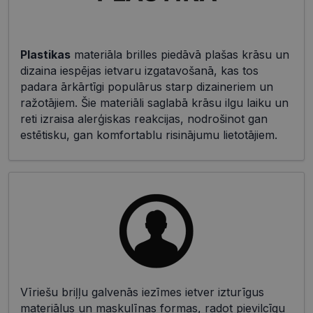
Plastikas
materiāla brilles piedāvā plašas krāsu un
dizaina iespējas ietvaru izgatavošanā, kas tos
padara ārkārtīgi populārus starp dizaineriem un
ražotājiem. Šie materiāli saglabā krāsu ilgu laiku un
reti izraisa alerģiskas reakcijas, nodrošinot gan
estētisku, gan komfortablu risinājumu lietotājiem.
Vīriešu briļļu galvenās iezīmes ietver izturīgus
materiālus un maskulīnas formas, radot pievilcīgu