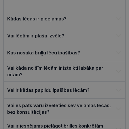
izmantoša
Privacy Policy
tīmekļa vie
csrftoken
visionexpress.lv
11 mēneši
Šis sīkfails i
4 nedēļas
saistīts ar
Kādas lēcas ir pieejamas?
Django tīm
izstrādes
platformu
Python. Tas
Vai lēcām ir plaša izvēle?
paredzēts, l
palīdzētu
aizsargāt vi
pret noteik
Kas nosaka briļļu lēcu īpašības?
veida
programma
uzbrukum
tīmekļa
Vai kāda no šīm lēcām ir izteikti labāka par
veidlapām.
citām?
CookieScriptConsent
11 mēneši
Šo sīkfailu
CookieScript
3 nedēļas
izmanto Co
visionexpress.lv
Script.com
Vai ir kādas papildu īpašības lēcām?
serviss, lai
atcerētos
apmeklētāj
sīkfailu
Vai es pats varu izvēlēties sev vēlamās lēcas,
piekrišanas
preferences
bez konsultācijas?
ir nepiecie
lai Cookie-
Script.com
Vai ir iespējams pielāgot brilles konkrētām
sīkfailu