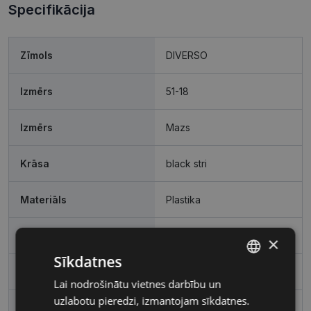
Specifikācija
Zīmols
DIVERSO
Izmērs
51-18
Izmērs
Mazs
Krāsa
black stri
Materiāls
Plastika
Ietvara forma
Apaļas / Ovālas
×
Sīkdatnes
Pircēju grupa
Sievietēm
Lai nodrošinātu vietnes darbību un
LATVIAN
uzlabotu pieredzi, izmantojam sīkdatnes.
RUSSIAN
Lēcas platums, mm
51