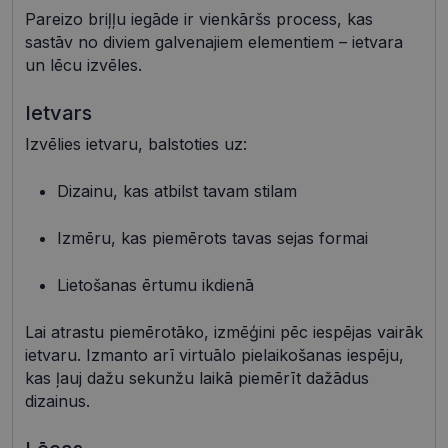
Pareizo briļļu iegāde ir vienkāršs process, kas
sastāv no diviem galvenajiem elementiem – ietvara
un lēcu izvēles.
Ietvars
Nepieciešamās sīkdatnes
Statistikas sīkdatnes
Izvēlies ietvaru, balstoties uz:
Mārketinga sīkdatnes
Funkcionālās sīkdatnes
Neklasificētās
Dizainu, kas atbilst tavam stilam
Šīs sīkdatnes nepieciešamas, lai Jūs varētu apmeklēt
un pārlūkot tīmekļa vietnes saturu un izmantot tās
Izmēru, kas piemērots tavas sejas formai
piedāvātās iespējas. Šīs sīkdatnes identificē Jūsu
iekārtu, bet neizpauž Jūsu identitāti, kā arī tās nevāc
un neapkopo informāciju. Bez šīm sīkdatnēm
Lietošanas ērtumu ikdienā
tīmekļa vietne nevarēs pilnvērtīgi darboties,
piemēram, sniegt nepieciešamo informāciju vai
nodrošināt pieprasītos pakalpojumus. Šīs sīkdatnes
Lai atrastu piemērotāko, izmēģini pēc iespējas vairāk
tiek glabātas Jūsu iekārtā līdz brīdim, kad sīkdatne
ietvaru. Izmanto arī virtuālo pielaikošanas iespēju,
izpildījusi savu funkciju, bet ne ilgāk kā divus gadus.
Šīs noteikti nepieciešamās sīkdatnes izvietojas
kas ļauj dažu sekunžu laikā piemērīt dažādus
automātiski.
dizainus.
Nodrošinātājs /
Derīguma
Nosaukums
Apraksts
Joma
termiņš