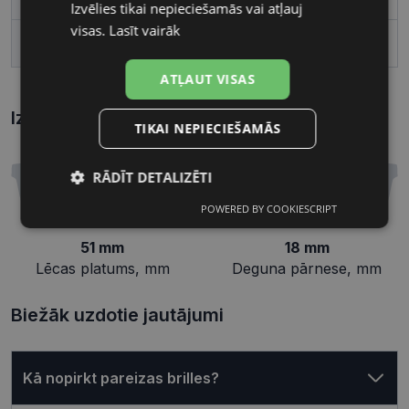
Izvēlies tikai nepieciešamās vai atļauj
visas.
Lasīt vairāk
Deguna pārnese, mm
18
ATĻAUT VISAS
Izmēri
Kā atrast briļļu un saulesbriļļu izmēru?
TIKAI NEPIECIEŠAMĀS
RĀDĪT DETALIZĒTI
POWERED BY COOKIESCRIPT
Nepieciešamās
Statistikas
sīkdatnes
sīkdatnes
51 mm
18 mm
Lēcas platums, mm
Deguna pārnese, mm
Mārketinga
Funkcionālās
Biežāk uzdotie jautājumi
sīkdatnes
sīkdatnes
Kā nopirkt pareizas brilles?
Neklasificētās