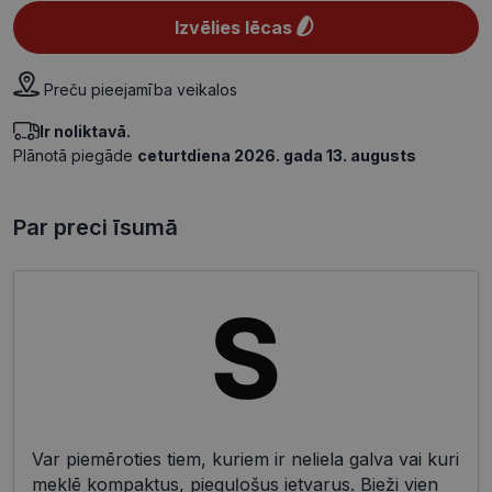
Izvēlies lēcas
Preču pieejamība veikalos
Ir noliktavā.
Plānotā piegāde
ceturtdiena 2026. gada 13. augusts
Par preci īsumā
Var piemēroties tiem, kuriem ir neliela galva vai kuri
meklē kompaktus, pieguļošus ietvarus. Bieži vien