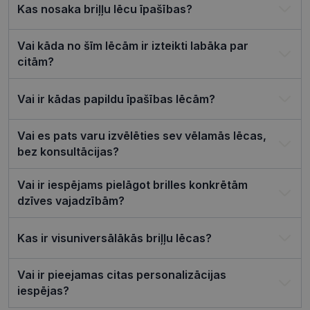
serviss, lai
Kas nosaka briļļu lēcu īpašības?
atcerētos
apmeklētāj
sīkfailu
piekrišanas
Vai kāda no šīm lēcām ir izteikti labāka par
preferences
ir nepiecie
citām?
lai Cookie-
Script.com
sīkfailu
Vai ir kādas papildu īpašības lēcām?
reklāmkaro
darbotos
pareizi.
Vai es pats varu izvēlēties sev vēlamās lēcas,
bez konsultācijas?
Vai ir iespējams pielāgot brilles konkrētām
Nodrošinātājs /
Derīguma
Nosaukums
dzīves vajadzībām?
Joma
termiņš
ttcsid_CQJIS6BC77U08RGLT1MG
.visionexpress.lv
2 mēneši
4 nedēļas
Kas ir visuniversālākās briļļu lēcas?
ttcsid
.visionexpress.lv
2 mēneši
4 nedēļas
Vai ir pieejamas citas personalizācijas
Nodrošinātājs /
Derīguma
Nosaukums
Apraksts
iespējas?
Joma
termiņš