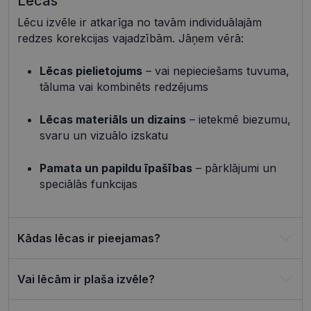
Lēcas
shipping_country
visionexpress.lv
1 gads
Lēcu izvēle ir atkarīga no tavām individuālajām
_tt_enable_cookie
.visionexpress.lv
2 mēneši
Šis sīkfails 
redzes korekcijas vajadzībām. Jāņem vērā:
4 nedēļas
izmantots, 
atcerētos
lietotāja
preference
Lēcas pielietojums
– vai nepieciešams tuvuma,
attiecībā u
tāluma vai kombinēts redzējums
Google
sīkdatņu
izmantoša
Privacy Policy
tīmekļa vie
Lēcas materiāls un dizains
– ietekmē biezumu,
csrftoken
visionexpress.lv
11 mēneši
Šis sīkfails i
svaru un vizuālo izskatu
4 nedēļas
saistīts ar
Django tīm
izstrādes
platformu
Pamata un papildu īpašības
– pārklājumi un
Python. Tas
speciālās funkcijas
paredzēts, l
palīdzētu
aizsargāt vi
pret noteik
veida
programma
Kādas lēcas ir pieejamas?
uzbrukum
tīmekļa
veidlapām.
Vai lēcām ir plaša izvēle?
CookieScriptConsent
11 mēneši
Šo sīkfailu
CookieScript
3 nedēļas
izmanto Co
visionexpress.lv
Script.com