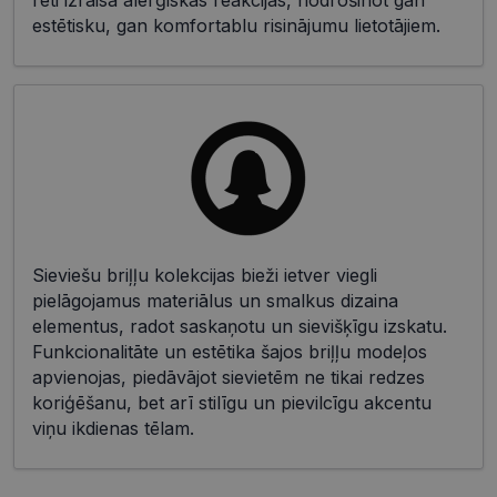
reti izraisa alerģiskas reakcijas, nodrošinot gan
estētisku, gan komfortablu risinājumu lietotājiem.
Sieviešu briļļu kolekcijas bieži ietver viegli
pielāgojamus materiālus un smalkus dizaina
elementus, radot saskaņotu un sievišķīgu izskatu.
Funkcionalitāte un estētika šajos briļļu modeļos
apvienojas, piedāvājot sievietēm ne tikai redzes
koriģēšanu, bet arī stilīgu un pievilcīgu akcentu
viņu ikdienas tēlam.