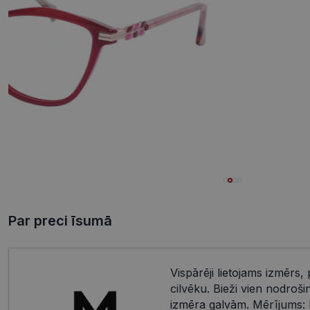
Par preci īsumā
Vispārēji lietojams izmērs, 
cilvēku. Bieži vien nodroši
izmēra galvām. Mērījums: 