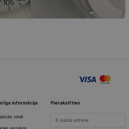
iedarbību un uzvedību
s vietnes pareizu
tošanas analīzi. Šī
redzi un optimizētu
izmanto vietni, un
s pirms minētās
u par to, kā
lietotājs varētu būt
u par to, kā
lietotājs varētu būt
rīga informācija
Pierakstīties
Lūdzu ievadiet e-pasta adresi
ksas veidi
ādes iespējas