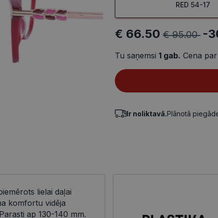
RED 54-17
€ 66.50
-3
€ 95.00
Tu saņemsi
1
gab.
Cena par
Ir noliktavā.
Plānotā piegā
piemērots lielai daļai
na komfortu vidēja
Parasti ap 130-140 mm.