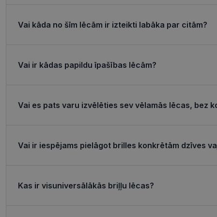
Nepieciešamās sīk
Vai kāda no šīm lēcām ir izteikti labāka par citām?
Šīs sīkdatnes nepieci
sīkdatnes identificē 
tīmekļa vietne nevarē
pakalpojumus. Šīs sīkd
Vai ir kādas papildu īpašības lēcām?
gadus. Šīs noteikti n
Nosaukums
shipping_country
Vai es pats varu izvēlēties sev vēlamās lēcas, bez k
_tt_enable_cookie
csrftoken
Vai ir iespējams pielāgot brilles konkrētām dzīves 
CookieScriptConse
Kas ir visuniversālākās briļļu lēcas?
Nosaukums