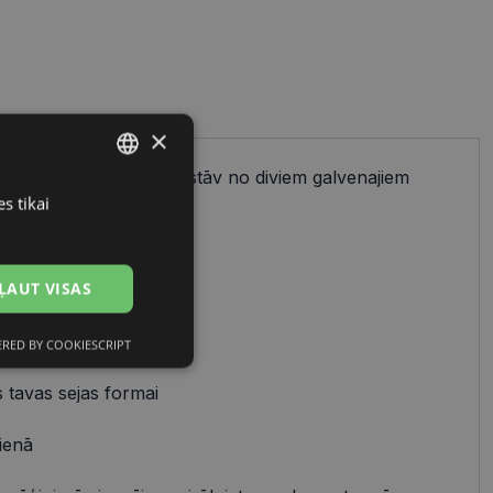
×
ienkāršs process, kas sastāv no diviem galvenajiem
cu izvēles.
s tikai
LATVIAN
RUSSIAN
ĻAUT VISAS
 uz:
avam stilam
RED BY COOKIESCRIPT
Neklasificētās
 tavas sejas formai
ienā