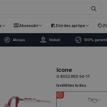
ikalā
s
Aksesuāri
Dzirdes aprūpe
Zī
Akcijas
Veikali
100% garanti
icone
G 8052 RED 54-17
Izvēlēties krāsu