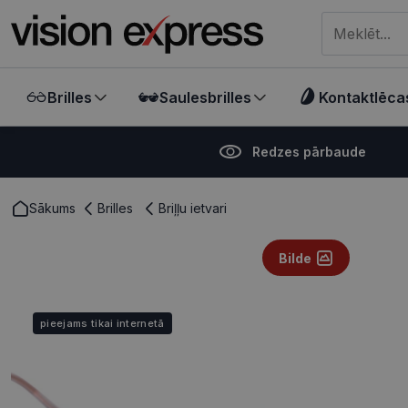
Meklēt visā ve
Brilles
Saulesbrilles
Kontaktlēca
Redzes pārbaude
Sākums
Brilles
Briļļu ietvari
Bilde
pieejams tikai internetā