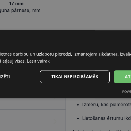
17 mm
guna pārnese, mm
Pareizo briļļu iegāde ir v
elementiem – ietvara un lē
ietnes darbību un uzlabotu pieredzi, izmantojam sīkdatnes. Izvēlie
 atļauj visas.
Lasīt vairāk
Ietvars
IZĒTI
TIKAI NEPIECIEŠAMĀS
AT
Izvēlies ietvaru, balstoties
Dizainu, kas atbilst t
POWE
s
Statistikas
Mārketinga
Funkcionālās
sīkdatnes
sīkdatnes
sīkdatnes
Izmēru, kas piemērots
Lietošanas ērtumu ikd