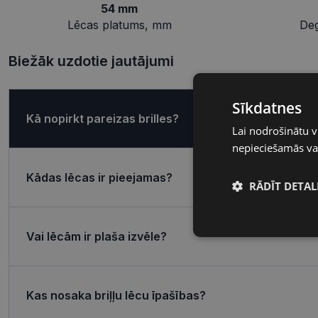
54 mm
Lēcas platums, mm
De
Biežāk uzdotie jautājumi
Sīkdatnes
Kā nopirkt pareizas brilles?
Lai nodrošinātu v
nepieciešamās vai
Kādas lēcas ir pieejamas?
RĀDĪT DETAL
Nepieciešamā
Vai lēcām ir plaša izvēle?
sīkdatnes
Kas nosaka briļļu lēcu īpašības?