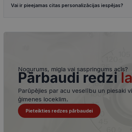
Vai ir pieejamas citas personalizācijas iespējas?
ttcsid_CQJIS6BC7
Nodr
Nosaukums
ttcsid
Jom
Nosaukums
SM
.c.cl
__kla_id
MUID
Micr
Cor
.clar
_clck
MUID
Micr
Cor
_ga_4GQS506X8M
.bin
Nogurums, migla vai saspringums acīs?
Pārbaudi redzi
l
_ga
MR
Micr
Cor
.c.b
Parūpējies par acu veselību un piesaki viz
MR
Micr
ģimenes loceklim.
Cor
.c.cl
_clsk
Pieteikties redzes pārbaudei
test_cookie
Goog
.dou
_ttp
_fbp
Met