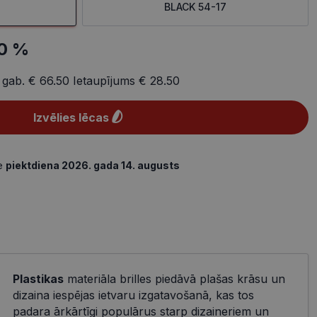
BLACK 54-17
0 %
 gab.
€ 66.50
Ietaupījums
€ 28.50
Izvēlies lēcas
de
piektdiena 2026. gada 14. augusts
Plastikas
materiāla brilles piedāvā plašas krāsu un
dizaina iespējas ietvaru izgatavošanā, kas tos
padara ārkārtīgi populārus starp dizaineriem un