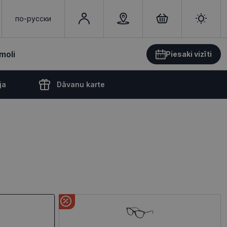
по-русски
moli
Piesaki vizīti
ja
Dāvanu karte