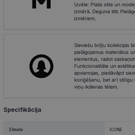
Izvēle: Plašs stila un mode
izmērā. Deguna tilti: Piel
izmēriem.
Sieviešu briļļu kolekcijas bi
pielāgojamus materiālus u
elementus, radot saskaņotu
Funkcionalitāte un estētika
apvienojas, piedāvājot siev
koriģēšanu, bet arī stilīgu
viņu ikdienas tēlam.
Specifikācija
Zīmols
ICONE