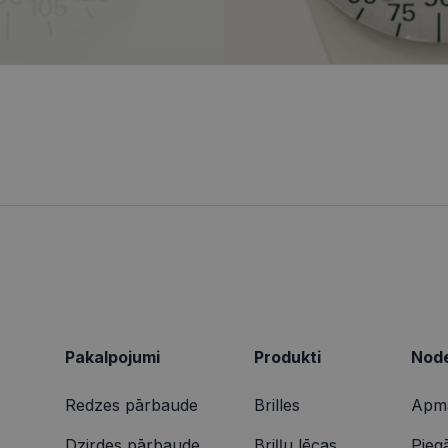
tīmekļa vietnes funkcionalitāti.
ionexpress.lv
.visionexpress.lv
2 mēneši
Šis sīkfails tiek izmantots, lai izsekotu lietotāja mij
1 gads
Šis ir Microsoft MSN pirmās puses sīkfails, kas nodrošina šī
osoft
4 nedēļas
tīmekļa vietnē, lai veiktu vietnes veiktspēju un izman
darbību.
poration
informācija tiek izmantota, lai uzlabotu lietotāja pie
ing.com
tīmekļa vietnes funkcionalitāti.
9 minūtes
Šis sīkdatne nodrošina informāciju par to, kā galalietotājs 
osoft
50
par jebkādu reklāmu, kuru gala lietotājs varētu būt redzēji
poration
sekundes
vietnes apmeklēšanas.
arity.ms
1 gads
Šo sīkfailu ir iestatījis Doubleclick, un tas sniedz informācij
le LLC
galalietotājs izmanto vietni, un jebkādu reklāmu, kuru gala 
bleclick.net
redzējis pirms minētās vietnes apmeklēšanas.
2 mēneši
Šo sīkfailu ir iestatījis Doubleclick, un tas sniedz informācij
le LLC
4 nedēļas
galalietotājs izmanto vietni, un jebkādu reklāmu, kuru gala 
ionexpress.lv
redzējis pirms minētās vietnes apmeklēšanas.
Pakalpojumi
Produkti
Node
Redzes pārbaude
Brilles
Apma
Dzirdes pārbaude
Briļļu lēcas
Pieg