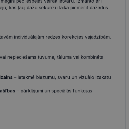
zmēģini pēc iespējas vairāk ietvaru. Izmanto arī
pēju, kas ļauj dažu sekunžu laikā piemērīt dažādus
s
Neklasificētās
vātās iespējas. Šīs
z šīm sīkdatnēm
rasītos
ne ilgāk kā divus
 tavām individuālajām redzes korekcijas vajadzībām.
vai nepieciešams tuvuma, tāluma vai kombinēts
references attiecībā
izains
– ietekmē biezumu, svaru un vizuālo izskatu
 platformu Python.
t noteikta veida
.
pašības
– pārklājumi un speciālās funkcijas
atcerētos
r nepieciešams, lai
pareizi.
Apraksts