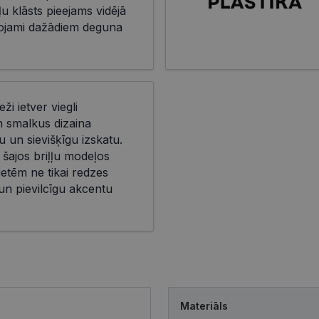
ļu klāsts pieejams vidējā
āgojami dažādiem deguna
eži ietver viegli
n smalkus dizaina
 un sievišķīgu izskatu.
 šajos briļļu modeļos
ietēm ne tikai redzes
 un pievilcīgu akcentu
Materiāls