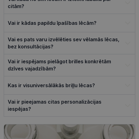
sīkfailu
citām?
piekrišanas
preferences
ir nepiecie
lai Cookie-
Vai ir kādas papildu īpašības lēcām?
Script.com
sīkfailu
reklāmkaro
darbotos
Vai es pats varu izvēlēties sev vēlamās lēcas,
pareizi.
bez konsultācijas?
Vai ir iespējams pielāgot brilles konkrētām
dzīves vajadzībām?
Nodrošinātājs /
Derīguma
Nosaukums
Joma
termiņš
Kas ir visuniversālākās briļļu lēcas?
ttcsid_CQJIS6BC77U08RGLT1MG
.visionexpress.lv
2 mēneši
4 nedēļas
Vai ir pieejamas citas personalizācijas
ttcsid
.visionexpress.lv
2 mēneši
4 nedēļas
iespējas?
Nodrošinātājs /
Derīguma
Nosaukums
Apraksts
Joma
termiņš
SM
.c.clarity.ms
Sesija
Šis ir Microsoft
MSN pirmās
puses sīkfails,