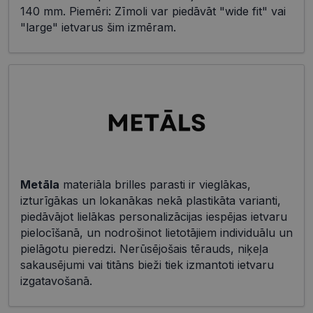
140 mm. Piemēri: Zīmoli var piedāvāt "wide fit" vai
"large" ietvarus šim izmēram.
Metāla
materiāla brilles parasti ir vieglākas,
izturīgākas un lokanākas nekā plastikāta varianti,
piedāvājot lielākas personalizācijas iespējas ietvaru
pielocīšanā, un nodrošinot lietotājiem individuālu un
pielāgotu pieredzi. Nerūsējošais tērauds, niķeļa
sakausējumi vai titāns bieži tiek izmantoti ietvaru
izgatavošanā.