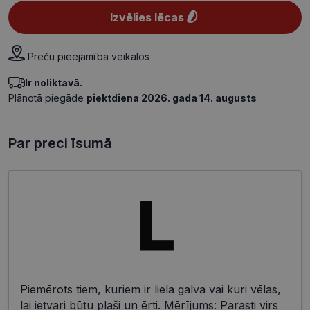
Izvēlies lēcas
Preču pieejamība veikalos
Ir noliktavā.
Plānotā piegāde
piektdiena 2026. gada 14. augusts
Par preci īsumā
Piemērots tiem, kuriem ir liela galva vai kuri vēlas,
lai ietvari būtu plaši un ērti. Mērījums: Parasti virs