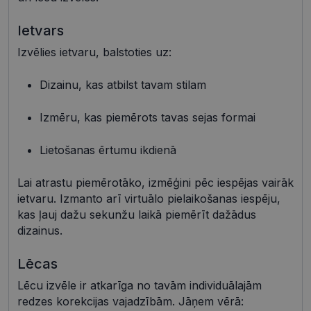
Ietvars
Izvēlies ietvaru, balstoties uz:
Nepieciešamās sīkdatnes
Statistikas sīkdatnes
Mārketinga sīkdatnes
Funkcionālās sīkdatnes
Dizainu, kas atbilst tavam stilam
Neklasificētās
Izmēru, kas piemērots tavas sejas formai
Šīs sīkdatnes nepieciešamas, lai Jūs varētu apmeklēt
un pārlūkot tīmekļa vietnes saturu un izmantot tās
piedāvātās iespējas. Šīs sīkdatnes identificē Jūsu
Lietošanas ērtumu ikdienā
iekārtu, bet neizpauž Jūsu identitāti, kā arī tās nevāc
un neapkopo informāciju. Bez šīm sīkdatnēm
tīmekļa vietne nevarēs pilnvērtīgi darboties,
Lai atrastu piemērotāko, izmēģini pēc iespējas vairāk
piemēram, sniegt nepieciešamo informāciju vai
ietvaru. Izmanto arī virtuālo pielaikošanas iespēju,
nodrošināt pieprasītos pakalpojumus. Šīs sīkdatnes
tiek glabātas Jūsu iekārtā līdz brīdim, kad sīkdatne
kas ļauj dažu sekunžu laikā piemērīt dažādus
izpildījusi savu funkciju, bet ne ilgāk kā divus gadus.
dizainus.
Šīs noteikti nepieciešamās sīkdatnes izvietojas
automātiski.
Lēcas
Nodrošinātājs /
Derīguma
Nosaukums
Apraksts
Joma
termiņš
Lēcu izvēle ir atkarīga no tavām individuālajām
shipping_country
visionexpress.lv
1 gads
redzes korekcijas vajadzībām. Jāņem vērā: