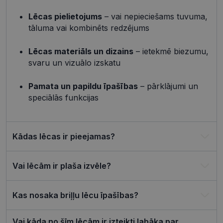
_tt_enable_cookie
.visionexpress.lv
2 mēneši
Šis sīkfails 
4 nedēļas
izmantots, 
Lēcas pielietojums
– vai nepieciešams tuvuma,
atcerētos
lietotāja
tāluma vai kombinēts redzējums
preference
attiecībā u
Google
sīkdatņu
Lēcas materiāls un dizains
– ietekmē biezumu,
izmantoša
Privacy Policy
tīmekļa vie
svaru un vizuālo izskatu
csrftoken
visionexpress.lv
11 mēneši
Šis sīkfails i
4 nedēļas
saistīts ar
Pamata un papildu īpašības
– pārklājumi un
Django tīm
izstrādes
speciālās funkcijas
platformu
Python. Tas
paredzēts, l
palīdzētu
aizsargāt vi
Kādas lēcas ir pieejamas?
pret noteik
veida
programma
uzbrukum
Vai lēcām ir plaša izvēle?
tīmekļa
veidlapām.
CookieScriptConsent
11 mēneši
Šo sīkfailu
CookieScript
3 nedēļas
izmanto Co
visionexpress.lv
Kas nosaka briļļu lēcu īpašības?
Script.com
serviss, lai
atcerētos
Vai kāda no šīm lēcām ir izteikti labāka par
apmeklētāj