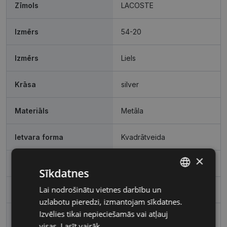
Zīmols
LACOSTE
Izmērs
54-20
Izmērs
Liels
Krāsa
silver
Materiāls
Metāla
Ietvara forma
Kvadrātveida
×
Pircēju grupa
Vīriešiem
Sīkdatnes
Lai nodrošinātu vietnes darbību un
LATVIAN
Lēcas platums, mm
54
uzlabotu pieredzi, izmantojam sīkdatnes.
RUSSIAN
Izvēlies tikai nepieciešamās vai atļauj
Deguna pārnese, mm
20
visas.
Lasīt vairāk