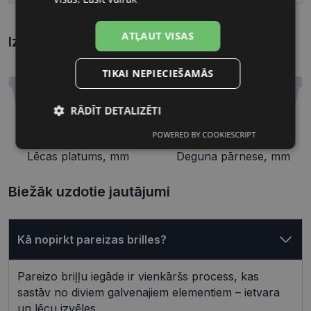
ATĻAUT VISAS
Izmēri
Kā atrast briļļu un saulesbriļļu izmēru?
TIKAI NEPIECIEŠAMĀS
RĀDĪT DETALIZĒTI
POWERED BY COOKIESCRIPT
54 mm
20 mm
Nepieciešamās
Statistikas
sīkdatnes
sīkdatnes
Lēcas platums, mm
Deguna pārnese, mm
Biežāk uzdotie jautājumi
Mārketinga
Funkcionālās
sīkdatnes
sīkdatnes
Kā nopirkt pareizas brilles?
Neklasificētās
Pareizo briļļu iegāde ir vienkāršs process, kas
sastāv no diviem galvenajiem elementiem – ietvara
un lēcu izvēles.