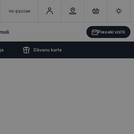
по-русски
moli
Piesaki vizīti
ja
Dāvanu karte