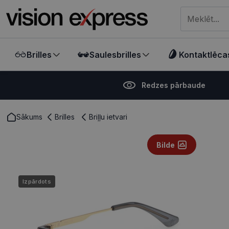
Meklēt visā ve
Brilles
Saulesbrilles
Kontaktlēca
Redzes pārbaude
Sākums
Brilles
Briļļu ietvari
Bilde
Izpārdots