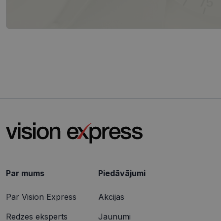
.vis
_ttp
SRM_B
Micr
Cor
.c.b
ANONCHK
Micr
Cor
.c.cl
IDE
Goog
.dou
_gcl_au
Goog
.vis
Par mums
Piedāvājumi
Par Vision Express
Akcijas
Redzes eksperts
Jaunumi