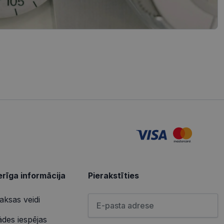
iedarbību un uzvedību
s vietnes pareizu
tošanas analīzi. Šī
redzi un optimizētu
izmanto vietni, un
s pirms minētās
u par to, kā
lietotājs varētu būt
u par to, kā
lietotājs varētu būt
rīga informācija
Pierakstīties
Lūdzu ievadiet e-pasta adresi
ksas veidi
ādes iespējas