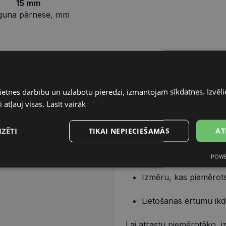
15 mm
guna pārnese, mm
Pareizo briļļu iegāde ir v
elementiem – ietvara un lē
ietnes darbību un uzlabotu pieredzi, izmantojam sīkdatnes. Izvēlie
 atļauj visas.
Lasīt vairāk
Ietvars
Izvēlies ietvaru, balstoties
IZĒTI
TIKAI NEPIECIEŠAMĀS
AT
Dizainu, kas atbilst t
POWE
s
Statistikas
Mārketinga
Funkcionālās
sīkdatnes
sīkdatnes
sīkdatnes
Izmēru, kas piemērots
Lietošanas ērtumu ikd
Lai atrastu piemērotāko, i