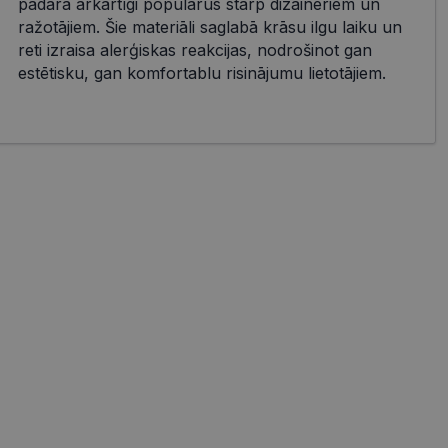
padara ārkārtīgi populārus starp dizaineriem un
ražotājiem. Šie materiāli saglabā krāsu ilgu laiku un
reti izraisa alerģiskas reakcijas, nodrošinot gan
estētisku, gan komfortablu risinājumu lietotājiem.