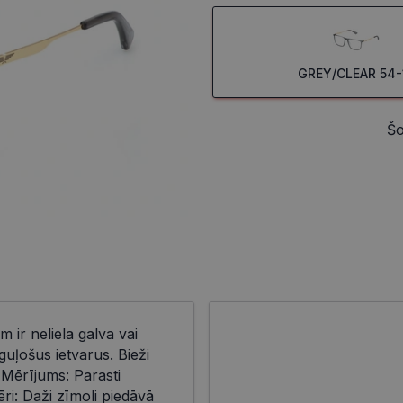
GREY/CLEAR 54-
Šo
m ir neliela galva vai
uļošus ietvarus. Bieži
 Mērījums: Parasti
i: Daži zīmoli piedāvā