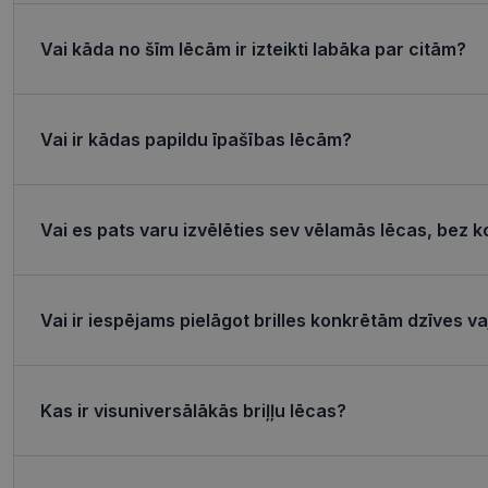
Nepieciešamās sīk
Vai kāda no šīm lēcām ir izteikti labāka par citām?
Šīs sīkdatnes nepieci
sīkdatnes identificē 
tīmekļa vietne nevarē
pakalpojumus. Šīs sīkd
Vai ir kādas papildu īpašības lēcām?
gadus. Šīs noteikti n
Nosaukums
shipping_country
Vai es pats varu izvēlēties sev vēlamās lēcas, bez k
_tt_enable_cookie
csrftoken
Vai ir iespējams pielāgot brilles konkrētām dzīves 
CookieScriptConse
Kas ir visuniversālākās briļļu lēcas?
Nosaukums