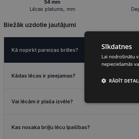
54 mm
Lēcas platums, mm
De
Biežāk uzdotie jautājumi
Sīkdatnes
Kā nopirkt pareizas brilles?
Lai nodrošinātu v
nepieciešamās vai
Kādas lēcas ir pieejamas?
RĀDĪT DETAL
Nepieciešamā
Vai lēcām ir plaša izvēle?
sīkdatnes
Kas nosaka briļļu lēcu īpašības?