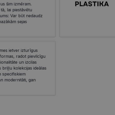
eļus šim izmēram.
 tā, lai piestāvētu
ms: Var būt nedaudz
mazākām sejas
īmes ietver izturīgus
ormas, radot pievilcīgu
onalitāte un izcilas
briļļu kolekcijas ideālas
n specifiskiem
n modernitāti, gan