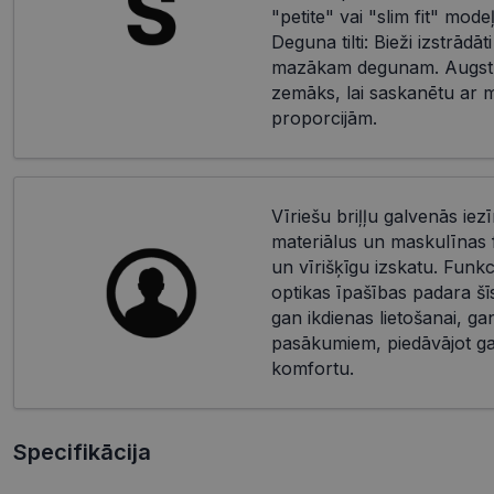
"petite" vai "slim fit" mod
Deguna tilti: Bieži izstrādāti
mazākam degunam. Augstu
zemāks, lai saskanētu ar 
proporcijām.
Vīriešu briļļu galvenās iez
materiālus un maskulīnas f
un vīrišķīgu izskatu. Funkci
optikas īpašības padara šīs 
gan ikdienas lietošanai, ga
pasākumiem, piedāvājot ga
komfortu.
Specifikācija