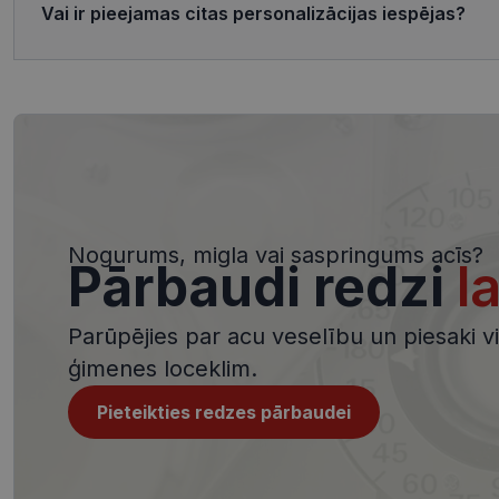
Vai ir pieejamas citas personalizācijas iespējas?
ttcsid_CQJIS6BC7
Nodr
Nosaukums
ttcsid
Jom
Nosaukums
SM
.c.cl
__kla_id
MUID
Micr
Cor
.clar
_clck
MUID
Micr
Cor
_ga_4GQS506X8M
Nogurums, migla vai saspringums acīs?
.bin
Pārbaudi redzi
l
_ga
MR
Micr
Cor
.c.b
Parūpējies par acu veselību un piesaki viz
MR
ģimenes loceklim.
Micr
Cor
.c.cl
_clsk
Pieteikties redzes pārbaudei
test_cookie
Goog
.dou
_ttp
_fbp
Met
Inc.