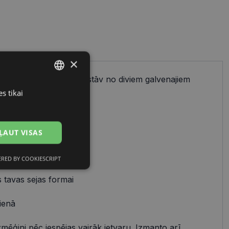
×
ienkāršs process, kas sastāv no diviem galvenajiem
cu izvēles.
s tikai
LATVIAN
RUSSIAN
 uz:
ĻAUT VISAS
avam stilam
RED BY COOKIESCRIPT
Neklasificētās
 tavas sejas formai
ienā
zmēģini pēc iespējas vairāk ietvaru. Izmanto arī