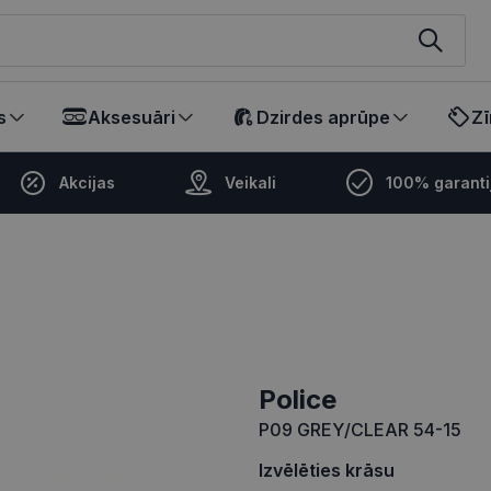
ikalā
s
Aksesuāri
Dzirdes aprūpe
Zī
Akcijas
Veikali
100% garanti
Police
P09 GREY/CLEAR 54-15
Izvēlēties krāsu