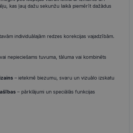
pēju, kas ļauj dažu sekunžu laikā piemērīt dažādus
s
Neklasificētās
vātās iespējas. Šīs
z šīm sīkdatnēm
rasītos
ne ilgāk kā divus
 tavām individuālajām redzes korekcijas vajadzībām.
vai nepieciešams tuvuma, tāluma vai kombinēts
references attiecībā
izains
– ietekmē biezumu, svaru un vizuālo izskatu
 platformu Python.
t noteikta veida
.
pašības
– pārklājumi un speciālās funkcijas
atcerētos
r nepieciešams, lai
pareizi.
Apraksts