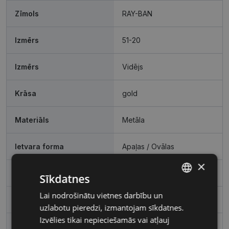
Zīmols
RAY-BAN
Izmērs
51-20
Izmērs
Vidējs
Krāsa
gold
Materiāls
Metāla
Ietvara forma
Apaļas / Ovālas
×
Pircēju grupa
Vīriešiem
Sīkdatnes
Lai nodrošinātu vietnes darbību un
LATVIAN
Lēcas platums, mm
51
uzlabotu pieredzi, izmantojam sīkdatnes.
RUSSIAN
Izvēlies tikai nepieciešamās vai atļauj
Deguna pārnese, mm
20