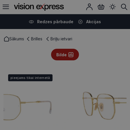
Redzes pārbaude
Akcijas
Sākums
Brilles
Briļļu ietvari
Bilde
pieejams tikai internetā