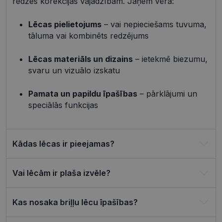
redzes korekcijas vajadzībām. Jāņem vērā:
_tt_enable_cookie
.visionexpress.lv
2 mēneši
Šis sīkfails 
4 nedēļas
izmantots, 
atcerētos
Lēcas pielietojums
– vai nepieciešams tuvuma,
lietotāja
tāluma vai kombinēts redzējums
preference
attiecībā u
Google
sīkdatņu
izmantoša
Lēcas materiāls un dizains
– ietekmē biezumu,
Privacy Policy
tīmekļa vie
svaru un vizuālo izskatu
csrftoken
visionexpress.lv
11 mēneši
Šis sīkfails i
4 nedēļas
saistīts ar
Django tīm
Pamata un papildu īpašības
– pārklājumi un
izstrādes
speciālās funkcijas
platformu
Python. Tas
paredzēts, l
palīdzētu
aizsargāt vi
pret noteik
Kādas lēcas ir pieejamas?
veida
programma
uzbrukum
tīmekļa
Vai lēcām ir plaša izvēle?
veidlapām.
CookieScriptConsent
11 mēneši
Šo sīkfailu
CookieScript
3 nedēļas
izmanto Co
visionexpress.lv
Kas nosaka briļļu lēcu īpašības?
Script.com
serviss, lai
atcerētos