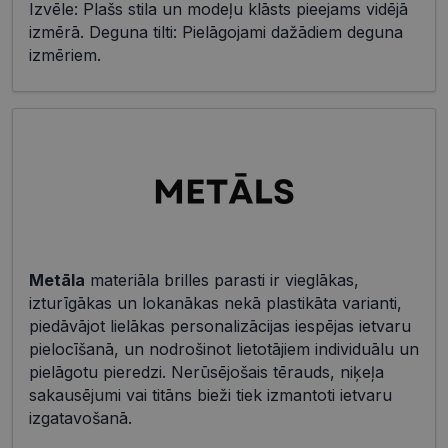
Izvēle: Plašs stila un modeļu klāsts pieejams vidējā
izmērā. Deguna tilti: Pielāgojami dažādiem deguna
izmēriem.
Metāla
materiāla brilles parasti ir vieglākas,
izturīgākas un lokanākas nekā plastikāta varianti,
piedāvājot lielākas personalizācijas iespējas ietvaru
pielocīšanā, un nodrošinot lietotājiem individuālu un
pielāgotu pieredzi. Nerūsējošais tērauds, niķeļa
sakausējumi vai titāns bieži tiek izmantoti ietvaru
izgatavošanā.