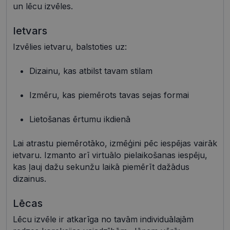
un lēcu izvēles.
Ietvars
Izvēlies ietvaru, balstoties uz:
Nepieciešamās sīkdatnes
Statistikas sīkdatnes
Mārketinga sīkdatnes
Funkcionālās sīkdatnes
Dizainu, kas atbilst tavam stilam
Neklasificētās
Izmēru, kas piemērots tavas sejas formai
Šīs sīkdatnes nepieciešamas, lai Jūs varētu apmeklēt
un pārlūkot tīmekļa vietnes saturu un izmantot tās
piedāvātās iespējas. Šīs sīkdatnes identificē Jūsu
Lietošanas ērtumu ikdienā
iekārtu, bet neizpauž Jūsu identitāti, kā arī tās nevāc
un neapkopo informāciju. Bez šīm sīkdatnēm
tīmekļa vietne nevarēs pilnvērtīgi darboties,
Lai atrastu piemērotāko, izmēģini pēc iespējas vairāk
piemēram, sniegt nepieciešamo informāciju vai
nodrošināt pieprasītos pakalpojumus. Šīs sīkdatnes
ietvaru. Izmanto arī virtuālo pielaikošanas iespēju,
tiek glabātas Jūsu iekārtā līdz brīdim, kad sīkdatne
kas ļauj dažu sekunžu laikā piemērīt dažādus
izpildījusi savu funkciju, bet ne ilgāk kā divus gadus.
Šīs noteikti nepieciešamās sīkdatnes izvietojas
dizainus.
automātiski.
Nodrošinātājs /
Derīguma
Lēcas
Nosaukums
Apraksts
Joma
termiņš
Lēcu izvēle ir atkarīga no tavām individuālajām
shipping_country
visionexpress.lv
1 gads