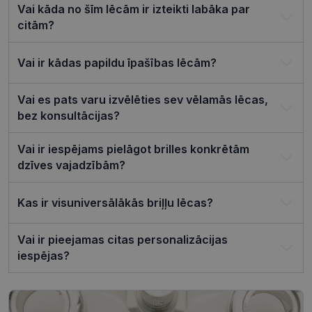
apmeklētāj
Vai kāda no šīm lēcām ir izteikti labāka par
sīkfailu
piekrišanas
citām?
preferences
ir nepiecie
lai Cookie-
Vai ir kādas papildu īpašības lēcām?
Script.com
sīkfailu
reklāmkaro
darbotos
Vai es pats varu izvēlēties sev vēlamās lēcas,
pareizi.
bez konsultācijas?
Vai ir iespējams pielāgot brilles konkrētām
dzīves vajadzībām?
Nodrošinātājs /
Derīguma
Nosaukums
Joma
termiņš
Kas ir visuniversālākās briļļu lēcas?
ttcsid_CQJIS6BC77U08RGLT1MG
.visionexpress.lv
2 mēneši
4 nedēļas
ttcsid
.visionexpress.lv
2 mēneši
Vai ir pieejamas citas personalizācijas
4 nedēļas
iespējas?
Nodrošinātājs /
Derīguma
Nosaukums
Apraksts
Joma
termiņš
SM
.c.clarity.ms
Sesija
Šis ir Microsoft
MSN pirmās