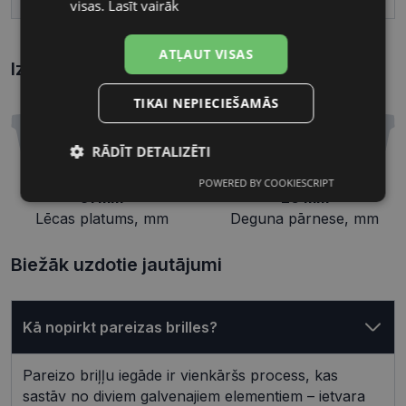
visas.
Lasīt vairāk
ATĻAUT VISAS
Izmēri
Kā atrast briļļu un saulesbriļļu izmēru?
TIKAI NEPIECIEŠAMĀS
RĀDĪT DETALIZĒTI
POWERED BY COOKIESCRIPT
Nepieciešamās
Statistikas
51 mm
20 mm
sīkdatnes
sīkdatnes
Lēcas platums, mm
Deguna pārnese, mm
Biežāk uzdotie jautājumi
Mārketinga
Funkcionālās
sīkdatnes
sīkdatnes
Kā nopirkt pareizas brilles?
Neklasificētās
Pareizo briļļu iegāde ir vienkāršs process, kas
sastāv no diviem galvenajiem elementiem – ietvara