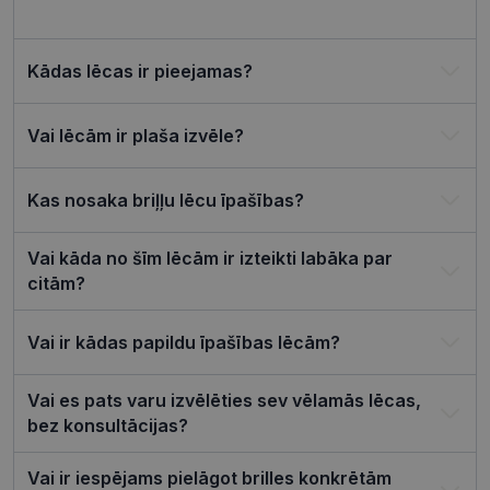
izmantoša
Privacy Policy
tīmekļa vie
csrftoken
visionexpress.lv
11 mēneši
Šis sīkfails i
4 nedēļas
saistīts ar
Kādas lēcas ir pieejamas?
Django tīm
izstrādes
platformu
Python. Tas
Vai lēcām ir plaša izvēle?
paredzēts, l
palīdzētu
aizsargāt vi
pret noteik
Kas nosaka briļļu lēcu īpašības?
veida
programma
uzbrukum
tīmekļa
Vai kāda no šīm lēcām ir izteikti labāka par
veidlapām.
citām?
CookieScriptConsent
11 mēneši
Šo sīkfailu
CookieScript
3 nedēļas
izmanto Co
visionexpress.lv
Script.com
Vai ir kādas papildu īpašības lēcām?
serviss, lai
atcerētos
apmeklētāj
sīkfailu
Vai es pats varu izvēlēties sev vēlamās lēcas,
piekrišanas
preferences
bez konsultācijas?
ir nepiecie
lai Cookie-
Script.com
Vai ir iespējams pielāgot brilles konkrētām
sīkfailu