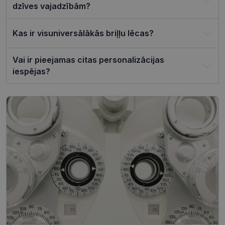
reklāmkaro
dzīves vajadzībām?
darbotos
pareizi.
Kas ir visuniversālākās briļļu lēcas?
Vai ir pieejamas citas personalizācijas
Nodrošinātājs /
Derīguma
iespējas?
Nosaukums
Joma
termiņš
ttcsid_CQJIS6BC77U08RGLT1MG
.visionexpress.lv
2 mēneši
4 nedēļas
ttcsid
.visionexpress.lv
2 mēneši
4 nedēļas
Nodrošinātājs /
Derīguma
Nosaukums
Apraksts
Joma
termiņš
SM
.c.clarity.ms
Sesija
Šis ir Microsoft
MSN pirmās
puses sīkfails,
Nodrošinātājs /
Derīguma
kuru mēs
Nosaukums
Apraksts
Joma
termiņš
izmantojam, lai
novērtētu vietnes
__kla_id
1 gads 1
Izseko, kad kā
Klaviyo Inc.
izmantošanu
mēnesis
noklikšķina uz
visionexpress.lv
iekšējai analīzei.
jūsu vietnes,
izmantojot
MUID
1 gads 3
Šis sīkfails tiek
Microsoft