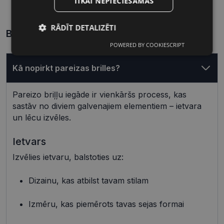
TIKAI NEPIECIEŠAMĀS
Lēcas platums, mm
Deguna pārnese, mm
RĀDĪT DETALIZĒTI
Biežāk uzdotie jautājumi
POWERED BY COOKIESCRIPT
Nepieciešamās
Statistikas
sīkdatnes
sīkdatnes
Kā nopirkt pareizas brilles?
Pareizo briļļu iegāde ir vienkāršs process, kas
Mārketinga
Funkcionālās
sīkdatnes
sīkdatnes
sastāv no diviem galvenajiem elementiem – ietvara
un lēcu izvēles.
Ietvars
Neklasificētās
Izvēlies ietvaru, balstoties uz:
Dizainu, kas atbilst tavam stilam
Izmēru, kas piemērots tavas sejas formai
Nepieciešamās sīkdatnes
Statistikas sīkdatnes