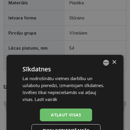
Materiāls
Plastika
Ietvara forma
Stūrains
Pircēju grupa
Vīriešiem
Lēcas platums, mm
54
×
Deguna pārnese, mm
17
Sīkdatnes
Lai nodrošinātu vietnes darbību un
LATVIAN
uzlabotu pieredzi, izmantojam sīkdatnes.
Izmēri
Kā atrast briļļu un saulesbriļļu izmēru?
RUSSIAN
Izvēlies tikai nepieciešamās vai atļauj
visas.
Lasīt vairāk
ATĻAUT VISAS
54 mm
17 mm