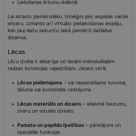
Lietošanas ērtumu ikdienā
Mārketinga sīkdatnes
Funkcionālās sīkdatnes
Neklasificētās
Lai atrastu piemērotāko, izmēģini pēc iespējas vairāk
Šīs sīkdatnes nepieciešamas, lai Jūs varētu apmeklēt
ietvaru. Izmanto arī virtuālo pielaikošanas iespēju,
un pārlūkot tīmekļa vietnes saturu un izmantot tās
kas ļauj dažu sekunžu laikā piemērīt dažādus
piedāvātās iespējas. Šīs sīkdatnes identificē Jūsu
iekārtu, bet neizpauž Jūsu identitāti, kā arī tās nevāc
dizainus.
un neapkopo informāciju. Bez šīm sīkdatnēm
tīmekļa vietne nevarēs pilnvērtīgi darboties,
Lēcas
piemēram, sniegt nepieciešamo informāciju vai
nodrošināt pieprasītos pakalpojumus. Šīs sīkdatnes
tiek glabātas Jūsu iekārtā līdz brīdim, kad sīkdatne
Lēcu izvēle ir atkarīga no tavām individuālajām
izpildījusi savu funkciju, bet ne ilgāk kā divus gadus.
redzes korekcijas vajadzībām. Jāņem vērā:
Šīs noteikti nepieciešamās sīkdatnes izvietojas
automātiski.
Lēcas pielietojums
– vai nepieciešams tuvuma,
Nodrošinātājs /
Derīguma
Nosaukums
Apraksts
tāluma vai kombinēts redzējums
Joma
termiņš
shipping_country
visionexpress.lv
1 gads
Lēcas materiāls un dizains
– ietekmē biezumu,
_tt_enable_cookie
.visionexpress.lv
2 mēneši
Šis sīkfails 
svaru un vizuālo izskatu
4 nedēļas
izmantots, 
atcerētos
lietotāja
preference
Pamata un papildu īpašības
– pārklājumi un
attiecībā u
speciālās funkcijas
Google
sīkdatņu