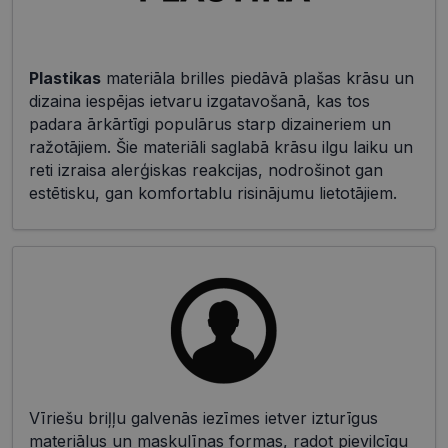
Plastikas
materiāla brilles piedāvā plašas krāsu un
dizaina iespējas ietvaru izgatavošanā, kas tos
padara ārkārtīgi populārus starp dizaineriem un
ražotājiem. Šie materiāli saglabā krāsu ilgu laiku un
reti izraisa alerģiskas reakcijas, nodrošinot gan
estētisku, gan komfortablu risinājumu lietotājiem.
Vīriešu briļļu galvenās iezīmes ietver izturīgus
materiālus un maskulīnas formas, radot pievilcīgu