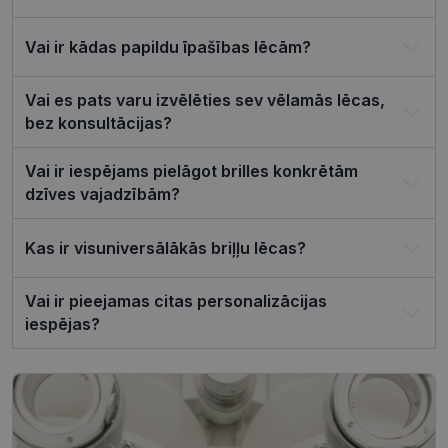
piekrišanas
preferences
ir nepiecie
Vai ir kādas papildu īpašības lēcām?
lai Cookie-
Script.com
sīkfailu
reklāmkaro
Vai es pats varu izvēlēties sev vēlamās lēcas,
darbotos
bez konsultācijas?
pareizi.
Vai ir iespējams pielāgot brilles konkrētām
dzīves vajadzībām?
Nodrošinātājs /
Derīguma
Nosaukums
Kas ir visuniversālākās briļļu lēcas?
Joma
termiņš
ttcsid_CQJIS6BC77U08RGLT1MG
.visionexpress.lv
2 mēneši
4 nedēļas
Vai ir pieejamas citas personalizācijas
ttcsid
.visionexpress.lv
2 mēneši
iespējas?
4 nedēļas
Nodrošinātājs /
Derīguma
Nosaukums
Apraksts
Joma
termiņš
SM
.c.clarity.ms
Sesija
Šis ir Microsoft
MSN pirmās
puses sīkfails,
Nodrošinātājs /
Derīguma
kuru mēs
Nosaukums
Apraksts