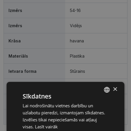
Izmērs
54-16
Izmērs
Vidējs
Krāsa
havana
Materiāls
Plastika
Ietvara forma
Stūrains
Pircēju grupa
Sievietēm
×
Sīkdatnes
Lēcas platums, mm
54
Lai nodrošinātu vietnes darbību un
LATVIAN
uzlabotu pieredzi, izmantojam sīkdatnes.
RUSSIAN
Deguna pārnese, mm
16
Izvēlies tikai nepieciešamās vai atļauj
visas.
Lasīt vairāk