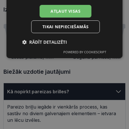
Izmēri
Kā atrast briļļu un saulesbriļļu izmēru?
ATĻAUT VISAS
TIKAI NEPIECIEŠAMĀS
RĀDĪT DETALIZĒTI
54 mm
16 mm
POWERED BY COOKIESCRIPT
Nepieciešamās
Statistikas
Lēcas platums, mm
Deguna pārnese, mm
sīkdatnes
sīkdatnes
Biežāk uzdotie jautājumi
Mārketinga
Funkcionālās
sīkdatnes
sīkdatnes
Kā nopirkt pareizas brilles?
Pareizo briļļu iegāde ir vienkāršs process, kas
Neklasificētās
sastāv no diviem galvenajiem elementiem – ietvara
un lēcu izvēles.