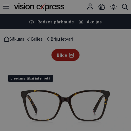
Redzes pārbaude
Akcijas
Sākums
Brilles
Briļļu ietvari
Bilde
pieejams tikai internetā