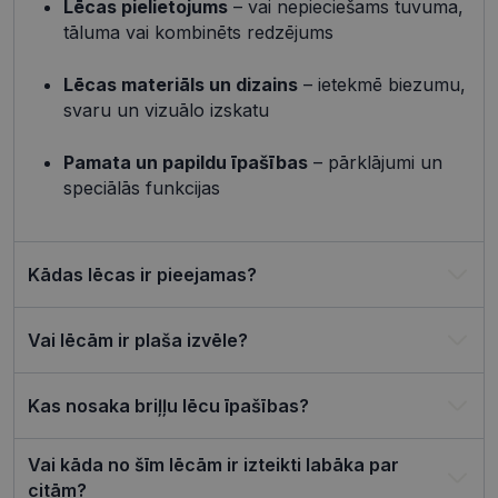
Lēcas pielietojums
– vai nepieciešams tuvuma,
4 nedēļas
izmantots, 
atcerētos
tāluma vai kombinēts redzējums
lietotāja
preference
attiecībā u
Lēcas materiāls un dizains
– ietekmē biezumu,
Google
sīkdatņu
izmantoša
Privacy Policy
svaru un vizuālo izskatu
tīmekļa vie
csrftoken
visionexpress.lv
11 mēneši
Šis sīkfails i
Pamata un papildu īpašības
– pārklājumi un
4 nedēļas
saistīts ar
Django tīm
speciālās funkcijas
izstrādes
platformu
Python. Tas
paredzēts, l
palīdzētu
Kādas lēcas ir pieejamas?
aizsargāt vi
pret noteik
veida
programma
uzbrukum
Vai lēcām ir plaša izvēle?
tīmekļa
veidlapām.
CookieScriptConsent
11 mēneši
Šo sīkfailu
CookieScript
Kas nosaka briļļu lēcu īpašības?
3 nedēļas
izmanto Co
visionexpress.lv
Script.com
serviss, lai
Vai kāda no šīm lēcām ir izteikti labāka par
atcerētos
apmeklētāj
citām?
sīkfailu