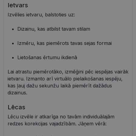
Ietvars
Izvēlies ietvaru, balstoties uz:
Nepieciešamās sīkdatnes
Statistikas sīkdatnes
Dizainu, kas atbilst tavam stilam
Mārketinga sīkdatnes
Funkcionālās sīkdatnes
Neklasificētās
Izmēru, kas piemērots tavas sejas formai
Šīs sīkdatnes nepieciešamas, lai Jūs varētu apmeklēt
un pārlūkot tīmekļa vietnes saturu un izmantot tās
Lietošanas ērtumu ikdienā
piedāvātās iespējas. Šīs sīkdatnes identificē Jūsu
iekārtu, bet neizpauž Jūsu identitāti, kā arī tās nevāc
un neapkopo informāciju. Bez šīm sīkdatnēm
Lai atrastu piemērotāko, izmēģini pēc iespējas vairāk
tīmekļa vietne nevarēs pilnvērtīgi darboties,
ietvaru. Izmanto arī virtuālo pielaikošanas iespēju,
piemēram, sniegt nepieciešamo informāciju vai
nodrošināt pieprasītos pakalpojumus. Šīs sīkdatnes
kas ļauj dažu sekunžu laikā piemērīt dažādus
tiek glabātas Jūsu iekārtā līdz brīdim, kad sīkdatne
dizainus.
izpildījusi savu funkciju, bet ne ilgāk kā divus gadus.
Šīs noteikti nepieciešamās sīkdatnes izvietojas
automātiski.
Lēcas
Nodrošinātājs /
Derīguma
Nosaukums
Apraksts
Lēcu izvēle ir atkarīga no tavām individuālajām
Joma
termiņš
redzes korekcijas vajadzībām. Jāņem vērā:
shipping_country
visionexpress.lv
1 gads
_tt_enable_cookie
.visionexpress.lv
2 mēneši
Šis sīkfails 