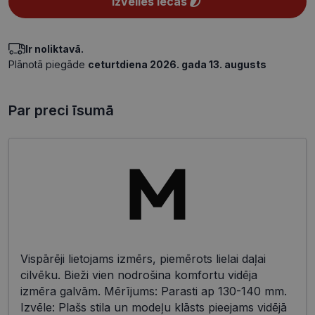
Izvēlies lēcas
Ir noliktavā.
Plānotā piegāde
ceturtdiena 2026. gada 13. augusts
Par preci īsumā
Vispārēji lietojams izmērs, piemērots lielai daļai
cilvēku. Bieži vien nodrošina komfortu vidēja
izmēra galvām. Mērījums: Parasti ap 130-140 mm.
Izvēle: Plašs stila un modeļu klāsts pieejams vidējā