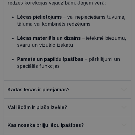
redzes korekcijas vajadzībām. Jāņem vērā:
_tt_enable_cookie
.visionexpress.lv
2 mēneši
Šis sīkfails 
4 nedēļas
izmantots, 
atcerētos
Lēcas pielietojums
– vai nepieciešams tuvuma,
lietotāja
preference
tāluma vai kombinēts redzējums
attiecībā u
Google
sīkdatņu
izmantoša
Privacy Policy
Lēcas materiāls un dizains
– ietekmē biezumu,
tīmekļa vie
svaru un vizuālo izskatu
csrftoken
visionexpress.lv
11 mēneši
Šis sīkfails i
4 nedēļas
saistīts ar
Django tīm
Pamata un papildu īpašības
– pārklājumi un
izstrādes
platformu
speciālās funkcijas
Python. Tas
paredzēts, l
palīdzētu
aizsargāt vi
pret noteik
Kādas lēcas ir pieejamas?
veida
programma
uzbrukum
tīmekļa
Vai lēcām ir plaša izvēle?
veidlapām.
CookieScriptConsent
11 mēneši
Šo sīkfailu
CookieScript
3 nedēļas
izmanto Co
visionexpress.lv
Kas nosaka briļļu lēcu īpašības?
Script.com
serviss, lai
atcerētos