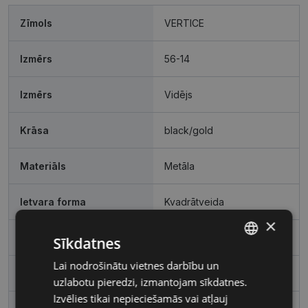
Zīmols
VERTICE
Izmērs
56-14
Izmērs
Vidējs
Krāsa
black/gold
Materiāls
Metāla
Ietvara forma
Kvadrātveida
×
Pircēju grupa
Vīriešiem
Sīkdatnes
Lai nodrošinātu vietnes darbību un
LATVIAN
Lēcas platums, mm
56
uzlabotu pieredzi, izmantojam sīkdatnes.
RUSSIAN
Izvēlies tikai nepieciešamās vai atļauj