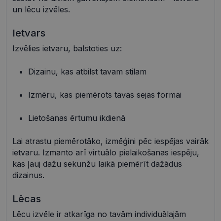
un lēcu izvēles.
Ietvars
Nepieciešamās sīkdatnes
Statistikas sīkdatnes
Izvēlies ietvaru, balstoties uz:
Mārketinga sīkdatnes
Funkcionālās sīkdatnes
Dizainu, kas atbilst tavam stilam
Neklasificētās
Šīs sīkdatnes nepieciešamas, lai Jūs varētu apmeklēt
Izmēru, kas piemērots tavas sejas formai
un pārlūkot tīmekļa vietnes saturu un izmantot tās
piedāvātās iespējas. Šīs sīkdatnes identificē Jūsu
iekārtu, bet neizpauž Jūsu identitāti, kā arī tās nevāc
Lietošanas ērtumu ikdienā
un neapkopo informāciju. Bez šīm sīkdatnēm
tīmekļa vietne nevarēs pilnvērtīgi darboties,
piemēram, sniegt nepieciešamo informāciju vai
Lai atrastu piemērotāko, izmēģini pēc iespējas vairāk
nodrošināt pieprasītos pakalpojumus. Šīs sīkdatnes
ietvaru. Izmanto arī virtuālo pielaikošanas iespēju,
tiek glabātas Jūsu iekārtā līdz brīdim, kad sīkdatne
kas ļauj dažu sekunžu laikā piemērīt dažādus
izpildījusi savu funkciju, bet ne ilgāk kā divus gadus.
Šīs noteikti nepieciešamās sīkdatnes izvietojas
dizainus.
automātiski.
Nodrošinātājs /
Derīguma
Lēcas
Nosaukums
Apraksts
Joma
termiņš
Lēcu izvēle ir atkarīga no tavām individuālajām
shipping_country
visionexpress.lv
1 gads