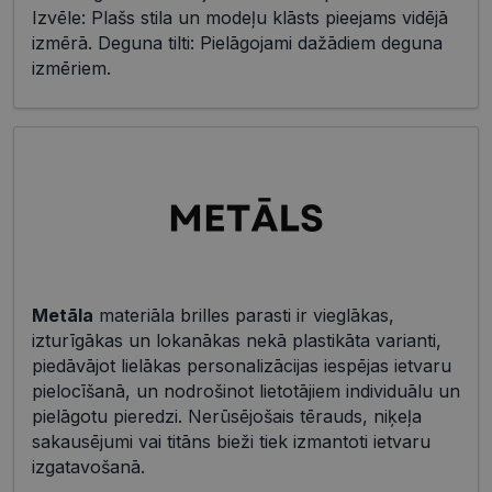
Izvēle: Plašs stila un modeļu klāsts pieejams vidējā
izmērā. Deguna tilti: Pielāgojami dažādiem deguna
izmēriem.
Metāla
materiāla brilles parasti ir vieglākas,
izturīgākas un lokanākas nekā plastikāta varianti,
piedāvājot lielākas personalizācijas iespējas ietvaru
pielocīšanā, un nodrošinot lietotājiem individuālu un
pielāgotu pieredzi. Nerūsējošais tērauds, niķeļa
sakausējumi vai titāns bieži tiek izmantoti ietvaru
izgatavošanā.