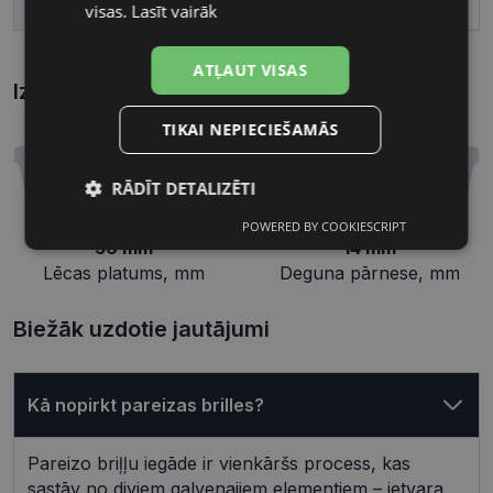
Deguna pārnese, mm
14
visas.
Lasīt vairāk
ATĻAUT VISAS
Izmēri
Kā atrast briļļu un saulesbriļļu izmēru?
TIKAI NEPIECIEŠAMĀS
RĀDĪT DETALIZĒTI
POWERED BY COOKIESCRIPT
Nepieciešamās
Statistikas
56 mm
14 mm
sīkdatnes
sīkdatnes
Lēcas platums, mm
Deguna pārnese, mm
Biežāk uzdotie jautājumi
Mārketinga
Funkcionālās
sīkdatnes
sīkdatnes
Kā nopirkt pareizas brilles?
Neklasificētās
Pareizo briļļu iegāde ir vienkāršs process, kas
sastāv no diviem galvenajiem elementiem – ietvara