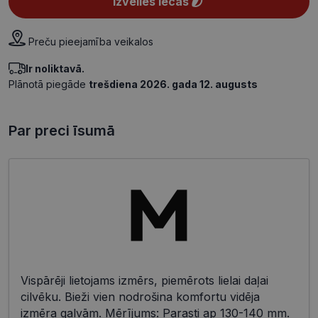
Izvēlies lēcas
Preču pieejamība veikalos
Ir noliktavā.
Plānotā piegāde
trešdiena 2026. gada 12. augusts
Par preci īsumā
Vispārēji lietojams izmērs, piemērots lielai daļai
cilvēku. Bieži vien nodrošina komfortu vidēja
izmēra galvām. Mērījums: Parasti ap 130-140 mm.