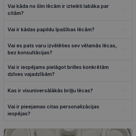
apmeklētāj
Vai kāda no šīm lēcām ir izteikti labāka par
sīkfailu
piekrišanas
citām?
preferences
ir nepiecie
lai Cookie-
Script.com
Vai ir kādas papildu īpašības lēcām?
sīkfailu
reklāmkaro
darbotos
pareizi.
Vai es pats varu izvēlēties sev vēlamās lēcas,
bez konsultācijas?
Vai ir iespējams pielāgot brilles konkrētām
dzīves vajadzībām?
Nodrošinātājs /
Derīguma
Nosaukums
Joma
termiņš
Kas ir visuniversālākās briļļu lēcas?
ttcsid_CQJIS6BC77U08RGLT1MG
.visionexpress.lv
2 mēneši
4 nedēļas
ttcsid
.visionexpress.lv
2 mēneši
Vai ir pieejamas citas personalizācijas
4 nedēļas
iespējas?
Nodrošinātājs /
Derīguma
Nosaukums
Apraksts
Joma
termiņš
SM
.c.clarity.ms
Sesija
Šis ir Microsoft
MSN pirmās