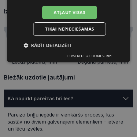
Izmēri
Kā atrast briļļu un saulesbriļļu izmēru?
ATĻAUT VISAS
TIKAI NEPIECIEŠAMĀS
RĀDĪT DETALIZĒTI
55 mm
18 mm
POWERED BY COOKIESCRIPT
Nepieciešamās
Statistikas
Lēcas platums, mm
Deguna pārnese, mm
sīkdatnes
sīkdatnes
Biežāk uzdotie jautājumi
Mārketinga
Funkcionālās
sīkdatnes
sīkdatnes
Kā nopirkt pareizas brilles?
Pareizo briļļu iegāde ir vienkāršs process, kas
Neklasificētās
sastāv no diviem galvenajiem elementiem – ietvara
un lēcu izvēles.