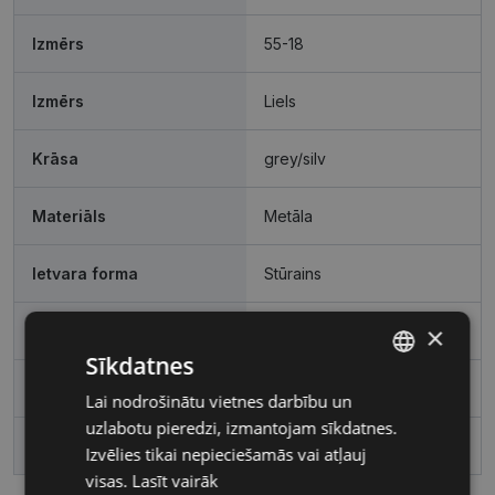
Izmērs
55-18
Izmērs
Liels
Krāsa
grey/silv
Materiāls
Metāla
Ietvara forma
Stūrains
×
Pircēju grupa
Sievietēm
Sīkdatnes
Lēcas platums, mm
55
Lai nodrošinātu vietnes darbību un
LATVIAN
uzlabotu pieredzi, izmantojam sīkdatnes.
RUSSIAN
Deguna pārnese, mm
18
Izvēlies tikai nepieciešamās vai atļauj
visas.
Lasīt vairāk