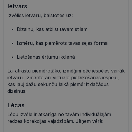
Ietvars
Izvēlies ietvaru, balstoties uz:
Nepieciešamās sīkdatnes
Statistikas sīkdatnes
Dizainu, kas atbilst tavam stilam
Mārketinga sīkdatnes
Funkcionālās sīkdatnes
Neklasificētās
Izmēru, kas piemērots tavas sejas formai
Šīs sīkdatnes nepieciešamas, lai Jūs varētu apmeklēt
un pārlūkot tīmekļa vietnes saturu un izmantot tās
Lietošanas ērtumu ikdienā
piedāvātās iespējas. Šīs sīkdatnes identificē Jūsu
iekārtu, bet neizpauž Jūsu identitāti, kā arī tās nevāc
un neapkopo informāciju. Bez šīm sīkdatnēm
Lai atrastu piemērotāko, izmēģini pēc iespējas vairāk
tīmekļa vietne nevarēs pilnvērtīgi darboties,
piemēram, sniegt nepieciešamo informāciju vai
ietvaru. Izmanto arī virtuālo pielaikošanas iespēju,
nodrošināt pieprasītos pakalpojumus. Šīs sīkdatnes
kas ļauj dažu sekunžu laikā piemērīt dažādus
tiek glabātas Jūsu iekārtā līdz brīdim, kad sīkdatne
dizainus.
izpildījusi savu funkciju, bet ne ilgāk kā divus gadus.
Šīs noteikti nepieciešamās sīkdatnes izvietojas
automātiski.
Lēcas
Nodrošinātājs /
Derīguma
Nosaukums
Apraksts
Lēcu izvēle ir atkarīga no tavām individuālajām
Joma
termiņš
redzes korekcijas vajadzībām. Jāņem vērā:
shipping_country
visionexpress.lv
1 gads
_tt_enable_cookie
.visionexpress.lv
2 mēneši
Šis sīkfails 