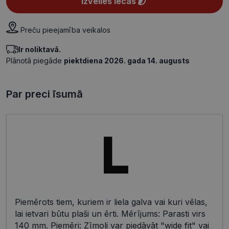
Izvēlies lēcas
Preču pieejamība veikalos
Ir noliktavā.
Plānotā piegāde
piektdiena 2026. gada 14. augusts
Par preci īsumā
Piemērots tiem, kuriem ir liela galva vai kuri vēlas,
lai ietvari būtu plaši un ērti. Mērījums: Parasti virs
140 mm. Piemēri: Zīmoli var piedāvāt "wide fit" vai