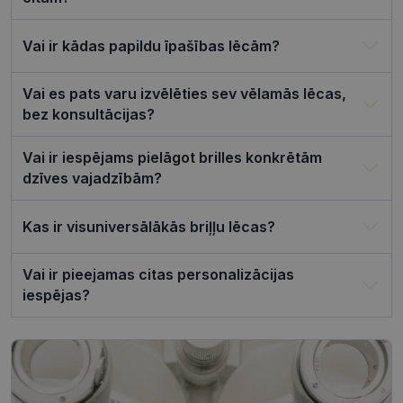
piekrišanas
preferences
ir nepiecie
Vai ir kādas papildu īpašības lēcām?
lai Cookie-
Script.com
sīkfailu
reklāmkaro
Vai es pats varu izvēlēties sev vēlamās lēcas,
darbotos
pareizi.
bez konsultācijas?
Vai ir iespējams pielāgot brilles konkrētām
dzīves vajadzībām?
Nodrošinātājs /
Derīguma
Nosaukums
Joma
termiņš
Kas ir visuniversālākās briļļu lēcas?
ttcsid_CQJIS6BC77U08RGLT1MG
.visionexpress.lv
2 mēneši
4 nedēļas
Vai ir pieejamas citas personalizācijas
ttcsid
.visionexpress.lv
2 mēneši
iespējas?
4 nedēļas
Nodrošinātājs /
Derīguma
Nosaukums
Apraksts
Joma
termiņš
SM
.c.clarity.ms
Sesija
Šis ir Microsoft
MSN pirmās
puses sīkfails,
Nodrošinātājs /
Derīguma
kuru mēs