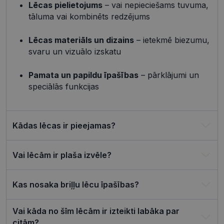
Lēcas pielietojums
– vai nepieciešams tuvuma,
4 nedēļas
izmantots, 
atcerētos
tāluma vai kombinēts redzējums
lietotāja
preference
attiecībā u
Lēcas materiāls un dizains
– ietekmē biezumu,
Google
sīkdatņu
izmantoša
Privacy Policy
svaru un vizuālo izskatu
tīmekļa vie
csrftoken
visionexpress.lv
11 mēneši
Šis sīkfails i
Pamata un papildu īpašības
– pārklājumi un
4 nedēļas
saistīts ar
Django tīm
speciālās funkcijas
izstrādes
platformu
Python. Tas
paredzēts, l
palīdzētu
Kādas lēcas ir pieejamas?
aizsargāt vi
pret noteik
veida
programma
uzbrukum
Vai lēcām ir plaša izvēle?
tīmekļa
veidlapām.
CookieScriptConsent
11 mēneši
Šo sīkfailu
CookieScript
Kas nosaka briļļu lēcu īpašības?
3 nedēļas
izmanto Co
visionexpress.lv
Script.com
serviss, lai
atcerētos
Vai kāda no šīm lēcām ir izteikti labāka par
apmeklētāj
citām?
sīkfailu