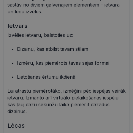
sastāv no diviem galvenajiem elementiem – ietvara
un lēcu izvēles.
Ietvars
Nepieciešamās sīkdatnes
Statistikas sīkdatnes
Izvēlies ietvaru, balstoties uz:
Mārketinga sīkdatnes
Funkcionālās sīkdatnes
Neklasificētās
Dizainu, kas atbilst tavam stilam
Šīs sīkdatnes nepieciešamas, lai Jūs varētu apmeklēt
Izmēru, kas piemērots tavas sejas formai
un pārlūkot tīmekļa vietnes saturu un izmantot tās
piedāvātās iespējas. Šīs sīkdatnes identificē Jūsu
iekārtu, bet neizpauž Jūsu identitāti, kā arī tās nevāc
Lietošanas ērtumu ikdienā
un neapkopo informāciju. Bez šīm sīkdatnēm
tīmekļa vietne nevarēs pilnvērtīgi darboties,
piemēram, sniegt nepieciešamo informāciju vai
Lai atrastu piemērotāko, izmēģini pēc iespējas vairāk
nodrošināt pieprasītos pakalpojumus. Šīs sīkdatnes
tiek glabātas Jūsu iekārtā līdz brīdim, kad sīkdatne
ietvaru. Izmanto arī virtuālo pielaikošanas iespēju,
izpildījusi savu funkciju, bet ne ilgāk kā divus gadus.
kas ļauj dažu sekunžu laikā piemērīt dažādus
Šīs noteikti nepieciešamās sīkdatnes izvietojas
dizainus.
automātiski.
Nodrošinātājs /
Derīguma
Nosaukums
Apraksts
Lēcas
Joma
termiņš