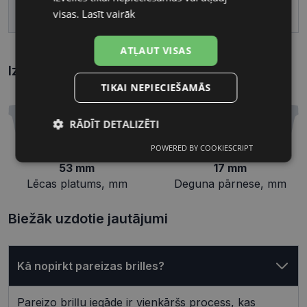
visas.
Lasīt vairāk
Deguna pārnese, mm
17
ATĻAUT VISAS
Izmēri
Kā atrast briļļu un saulesbriļļu izmēru?
TIKAI NEPIECIEŠAMĀS
RĀDĪT DETALIZĒTI
POWERED BY COOKIESCRIPT
Nepieciešamās
Statistikas
sīkdatnes
sīkdatnes
53 mm
17 mm
Lēcas platums, mm
Deguna pārnese, mm
Biežāk uzdotie jautājumi
Mārketinga
Funkcionālās
sīkdatnes
sīkdatnes
Kā nopirkt pareizas brilles?
Neklasificētās
Pareizo briļļu iegāde ir vienkāršs process, kas