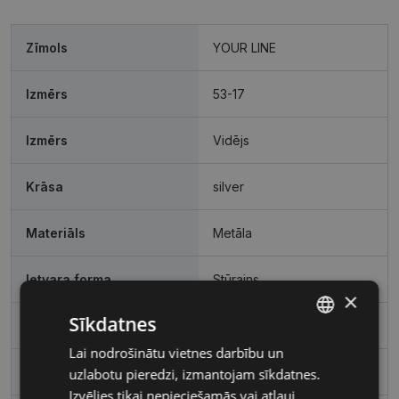
Zīmols
YOUR LINE
Izmērs
53-17
Izmērs
Vidējs
Krāsa
silver
Materiāls
Metāla
Ietvara forma
Stūrains
×
Sīkdatnes
Pircēju grupa
Sievietēm
Lai nodrošinātu vietnes darbību un
LATVIAN
Lēcas platums, mm
53
uzlabotu pieredzi, izmantojam sīkdatnes.
RUSSIAN
Izvēlies tikai nepieciešamās vai atļauj