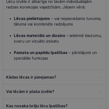
shipping_country
visionexpress.lv
1 gads
Lēcu izvēle ir atkarīga no tavām individuālajām
redzes korekcijas vajadzībām. Jāņem vērā:
_tt_enable_cookie
.visionexpress.lv
2 mēneši
Šis sīkfails 
4 nedēļas
izmantots, 
atcerētos
lietotāja
Lēcas pielietojums
– vai nepieciešams tuvuma,
preference
tāluma vai kombinēts redzējums
attiecībā u
Google
sīkdatņu
izmantoša
Privacy Policy
tīmekļa vie
Lēcas materiāls un dizains
– ietekmē biezumu,
svaru un vizuālo izskatu
csrftoken
visionexpress.lv
11 mēneši
Šis sīkfails i
4 nedēļas
saistīts ar
Django tīm
izstrādes
Pamata un papildu īpašības
– pārklājumi un
platformu
speciālās funkcijas
Python. Tas
paredzēts, l
palīdzētu
aizsargāt vi
pret noteik
veida
Kādas lēcas ir pieejamas?
programma
uzbrukum
tīmekļa
veidlapām.
Vai lēcām ir plaša izvēle?
CookieScriptConsent
11 mēneši
Šo sīkfailu
CookieScript
3 nedēļas
izmanto Co
visionexpress.lv
Script.com
Kas nosaka briļļu lēcu īpašības?
serviss, lai