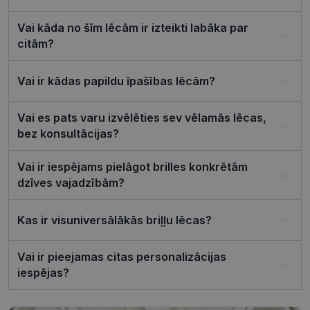
atcerētos
apmeklētāj
sīkfailu
Vai kāda no šīm lēcām ir izteikti labāka par
piekrišanas
preferences
citām?
ir nepiecie
lai Cookie-
Script.com
Vai ir kādas papildu īpašības lēcām?
sīkfailu
reklāmkaro
darbotos
pareizi.
Vai es pats varu izvēlēties sev vēlamās lēcas,
bez konsultācijas?
Vai ir iespējams pielāgot brilles konkrētām
dzīves vajadzībām?
Nodrošinātājs /
Derīguma
Nosaukums
Joma
termiņš
ttcsid_CQJIS6BC77U08RGLT1MG
.visionexpress.lv
2 mēneši
Kas ir visuniversālākās briļļu lēcas?
4 nedēļas
ttcsid
.visionexpress.lv
2 mēneši
4 nedēļas
Vai ir pieejamas citas personalizācijas
iespējas?
Nodrošinātājs /
Derīguma
Nosaukums
Apraksts
Joma
termiņš
SM
.c.clarity.ms
Sesija
Šis ir Microsoft