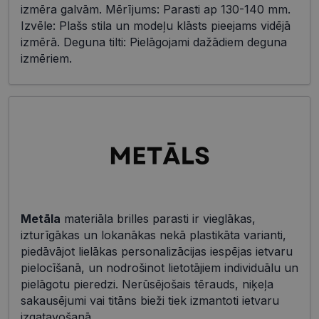
izmēra galvām. Mērījums: Parasti ap 130-140 mm.
Izvēle: Plašs stila un modeļu klāsts pieejams vidējā
izmērā. Deguna tilti: Pielāgojami dažādiem deguna
izmēriem.
Metāla
materiāla brilles parasti ir vieglākas,
izturīgākas un lokanākas nekā plastikāta varianti,
piedāvājot lielākas personalizācijas iespējas ietvaru
pielocīšanā, un nodrošinot lietotājiem individuālu un
pielāgotu pieredzi. Nerūsējošais tērauds, niķeļa
sakausējumi vai titāns bieži tiek izmantoti ietvaru
izgatavošanā.