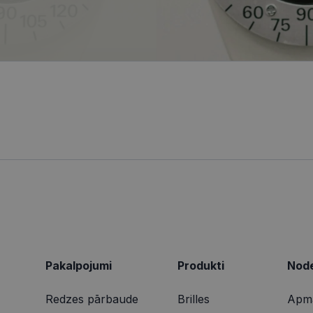
informācija tiek izmantota, lai uzlabotu lietotāja pie
4 nedēļas
reāllaika cenu noteikšanu no trešo pušu reklāmdevējiem
tīmekļa vietnes funkcionalitāti.
ionexpress.lv
.visionexpress.lv
2 mēneši
Šis sīkfails tiek izmantots, lai izsekotu lietotāja mij
1 gads
Šis ir Microsoft MSN pirmās puses sīkfails, kas nodrošina šī
osoft
4 nedēļas
tīmekļa vietnē, lai veiktu vietnes veiktspēju un izman
darbību.
poration
informācija tiek izmantota, lai uzlabotu lietotāja pie
ing.com
tīmekļa vietnes funkcionalitāti.
9 minūtes
Šis sīkdatne nodrošina informāciju par to, kā galalietotājs 
osoft
50
par jebkādu reklāmu, kuru gala lietotājs varētu būt redzēji
poration
sekundes
vietnes apmeklēšanas.
arity.ms
1 gads
Šo sīkfailu ir iestatījis Doubleclick, un tas sniedz informācij
le LLC
galalietotājs izmanto vietni, un jebkādu reklāmu, kuru gala 
bleclick.net
redzējis pirms minētās vietnes apmeklēšanas.
2 mēneši
Šo sīkfailu ir iestatījis Doubleclick, un tas sniedz informācij
le LLC
4 nedēļas
galalietotājs izmanto vietni, un jebkādu reklāmu, kuru gala 
ionexpress.lv
redzējis pirms minētās vietnes apmeklēšanas.
Pakalpojumi
Produkti
Node
Redzes pārbaude
Brilles
Apma