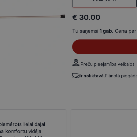
€ 30.00
Tu saņemsi
1
gab.
Cena par
Preču pieejamība veikalos
Ir noliktavā.
Plānotā piegā
piemērots lielai daļai
na komfortu vidēja