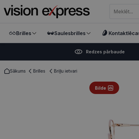
Meklēt visā ve
Brilles
Saulesbrilles
Kontaktlēca
Redzes pārbaude
Sākums
Brilles
Briļļu ietvari
Bilde