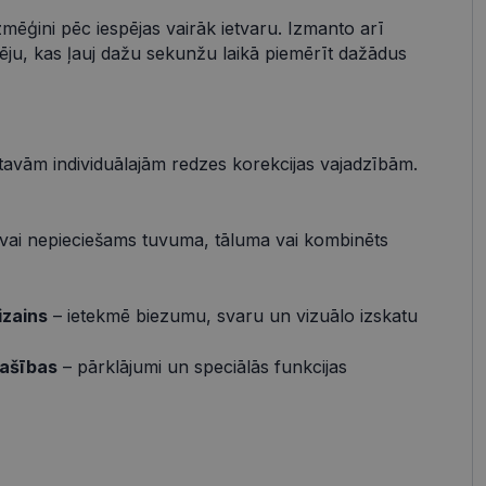
zmēģini pēc iespējas vairāk ietvaru. Izmanto arī
s
Neklasificētās
pēju, kas ļauj dažu sekunžu laikā piemērīt dažādus
vātās iespējas. Šīs
z šīm sīkdatnēm
rasītos
ne ilgāk kā divus
 tavām individuālajām redzes korekcijas vajadzībām.
vai nepieciešams tuvuma, tāluma vai kombinēts
references attiecībā
izains
– ietekmē biezumu, svaru un vizuālo izskatu
 platformu Python.
t noteikta veida
.
pašības
– pārklājumi un speciālās funkcijas
atcerētos
r nepieciešams, lai
pareizi.