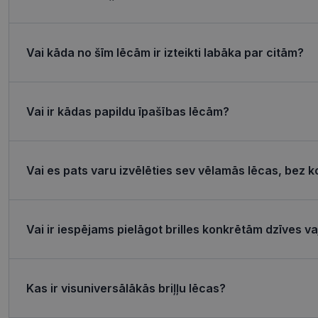
Nepieciešamās sīk
Vai kāda no šīm lēcām ir izteikti labāka par citām?
Šīs sīkdatnes nepieci
sīkdatnes identificē 
tīmekļa vietne nevarē
pakalpojumus. Šīs sīkd
gadus. Šīs noteikti n
Vai ir kādas papildu īpašības lēcām?
Nosaukums
shipping_country
Vai es pats varu izvēlēties sev vēlamās lēcas, bez k
_tt_enable_cookie
csrftoken
Vai ir iespējams pielāgot brilles konkrētām dzīves 
CookieScriptConse
Kas ir visuniversālākās briļļu lēcas?