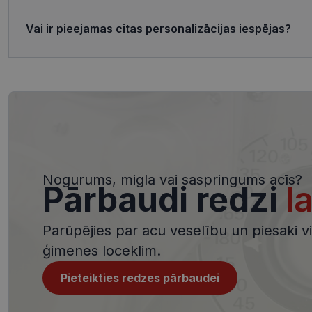
Nosaukums
ttcsid_CQJIS6BC7
Vai ir pieejamas citas personalizācijas iespējas?
Nodr
Nosaukums
ttcsid
Jom
Nosaukums
SM
.c.cl
__kla_id
MUID
Micr
Cor
.clar
_clck
MUID
Micr
Cor
_ga_4GQS506X8M
.bin
Nogurums, migla vai saspringums acīs?
Pārbaudi redzi
l
_ga
MR
Micr
Cor
.c.b
Parūpējies par acu veselību un piesaki viz
MR
Micr
ģimenes loceklim.
Cor
.c.cl
_clsk
Pieteikties redzes pārbaudei
test_cookie
Goog
.dou
_ttp
_fbp
Met