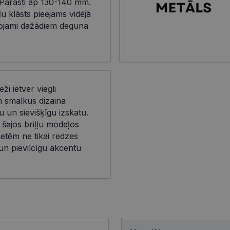
Parasti ap 130-140 mm.
ļu klāsts pieejams vidējā
āgojami dažādiem deguna
eži ietver viegli
n smalkus dizaina
 un sievišķīgu izskatu.
 šajos briļļu modeļos
ietēm ne tikai redzes
 un pievilcīgu akcentu