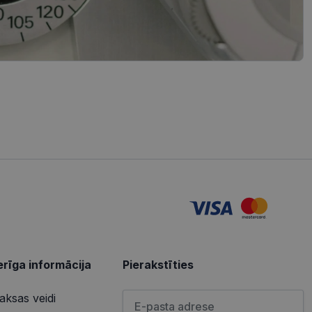
redzi un optimizētu
iedarbību un uzvedību
s vietnes pareizu
tošanas analīzi. Šī
redzi un optimizētu
izmanto vietni, un
s pirms minētās
u par to, kā
lietotājs varētu būt
u par to, kā
lietotājs varētu būt
rīga informācija
Pierakstīties
Lūdzu ievadiet e-pasta adresi
ksas veidi