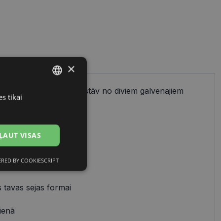
×
ienkāršs process, kas sastāv no diviem galvenajiem
s tikai
LATVIAN
cu izvēles.
RUSSIAN
ĻAUT VISAS
 uz:
RED BY COOKIESCRIPT
avam stilam
Neklasificētās
 tavas sejas formai
ienā