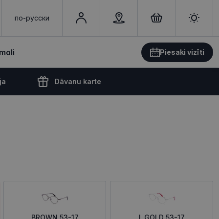
по-русски
moli
Piesaki vizīti
ja
Dāvanu karte
BROWN 53-17
L.GOLD 53-17