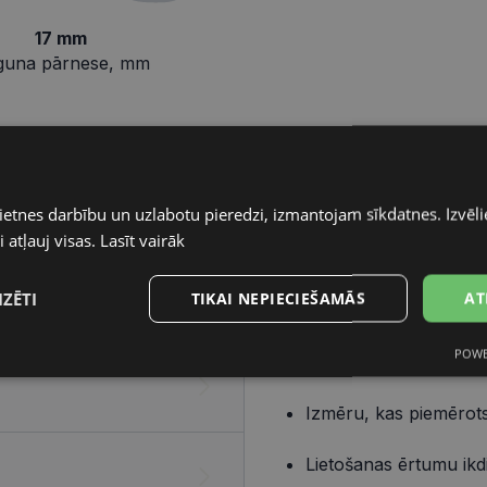
17 mm
guna pārnese, mm
Pareizo briļļu iegāde ir v
ietnes darbību un uzlabotu pieredzi, izmantojam sīkdatnes. Izvēlie
elementiem – ietvara un lē
 atļauj visas.
Lasīt vairāk
Ietvars
IZĒTI
TIKAI NEPIECIEŠAMĀS
AT
Izvēlies ietvaru, balstoties
POWE
Dizainu, kas atbilst t
s
Statistikas
Mārketinga
Funkcionālās
sīkdatnes
sīkdatnes
sīkdatnes
Izmēru, kas piemērots
Lietošanas ērtumu ikd