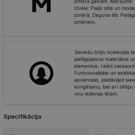
izmēra galvām. Mērījums: 
Izvēle: Plašs stila un mode
izmērā. Deguna tilti: Piel
izmēriem.
Sieviešu briļļu kolekcijas bi
pielāgojamus materiālus u
elementus, radot saskaņotu
Funkcionalitāte un estētika
apvienojas, piedāvājot siev
koriģēšanu, bet arī stilīgu
viņu ikdienas tēlam.
Specifikācija