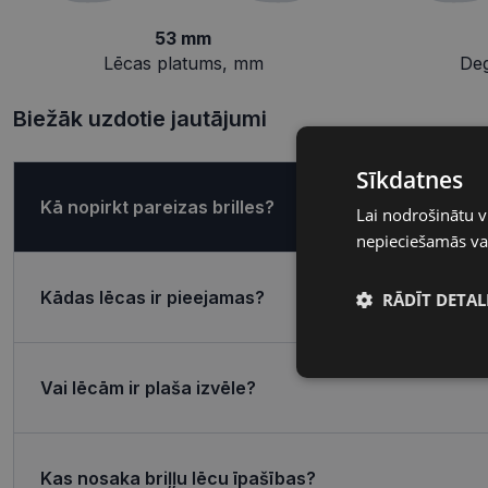
53 mm
Lēcas platums, mm
De
Biežāk uzdotie jautājumi
Sīkdatnes
Kā nopirkt pareizas brilles?
Lai nodrošinātu v
nepieciešamās vai
Kādas lēcas ir pieejamas?
RĀDĪT DETAL
Nepieciešamā
sīkdatnes
Vai lēcām ir plaša izvēle?
Kas nosaka briļļu lēcu īpašības?