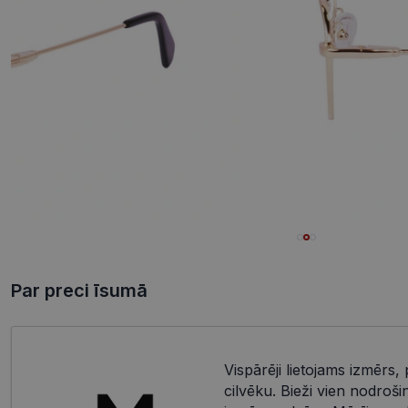
Par preci īsumā
Vispārēji lietojams izmērs, 
cilvēku. Bieži vien nodroši