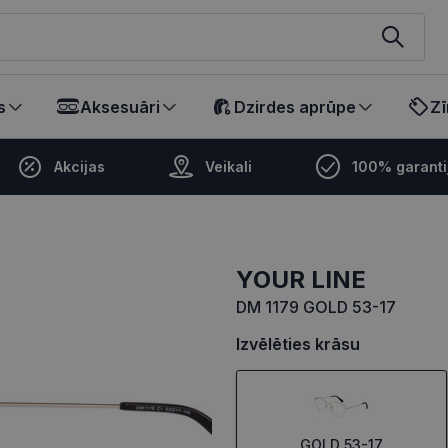
ikalā
s
Aksesuāri
Dzirdes aprūpe
Zī
Akcijas
Veikali
100% garanti
YOUR LINE
DM 1179 GOLD 53-17
Izvēlēties krāsu
GOLD 53-17