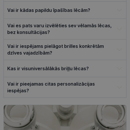
piekrišanas
preferences
ir nepiecie
Vai ir kādas papildu īpašības lēcām?
lai Cookie-
Script.com
sīkfailu
Vai es pats varu izvēlēties sev vēlamās lēcas,
reklāmkaro
darbotos
bez konsultācijas?
pareizi.
Vai ir iespējams pielāgot brilles konkrētām
dzīves vajadzībām?
Nodrošinātājs /
Derīguma
Nosaukums
Kas ir visuniversālākās briļļu lēcas?
Joma
termiņš
ttcsid_CQJIS6BC77U08RGLT1MG
.visionexpress.lv
2 mēneši
4 nedēļas
Vai ir pieejamas citas personalizācijas
iespējas?
ttcsid
.visionexpress.lv
2 mēneši
4 nedēļas
Nodrošinātājs /
Derīguma
Nosaukums
Apraksts
Joma
termiņš
SM
.c.clarity.ms
Sesija
Šis ir Microsoft
MSN pirmās
puses sīkfails,
Nodrošinātājs /
Derīguma
kuru mēs
Nosaukums
Apraksts