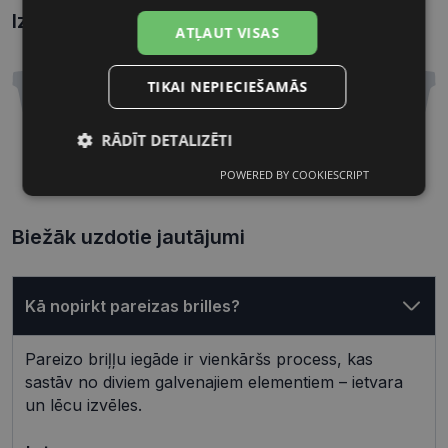
Izmēri
Kā atrast briļļu un saulesbriļļu izmēru?
ATĻAUT VISAS
TIKAI NEPIECIEŠAMĀS
RĀDĪT DETALIZĒTI
55 mm
19 mm
POWERED BY COOKIESCRIPT
Nepieciešamās
Statistikas
Lēcas platums, mm
Deguna pārnese, mm
sīkdatnes
sīkdatnes
Biežāk uzdotie jautājumi
Mārketinga
Funkcionālās
sīkdatnes
sīkdatnes
Kā nopirkt pareizas brilles?
Pareizo briļļu iegāde ir vienkāršs process, kas
Neklasificētās
sastāv no diviem galvenajiem elementiem – ietvara
un lēcu izvēles.