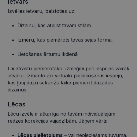
Ietvars
Izvēlies ietvaru, balstoties uz:
Nepieciešamās sīkdatnes
Statistikas sīkdatnes
Dizainu, kas atbilst tavam stilam
Mārketinga sīkdatnes
Funkcionālās sīkdatnes
Neklasificētās
Izmēru, kas piemērots tavas sejas formai
Šīs sīkdatnes nepieciešamas, lai Jūs varētu apmeklēt
un pārlūkot tīmekļa vietnes saturu un izmantot tās
Lietošanas ērtumu ikdienā
piedāvātās iespējas. Šīs sīkdatnes identificē Jūsu
iekārtu, bet neizpauž Jūsu identitāti, kā arī tās nevāc
un neapkopo informāciju. Bez šīm sīkdatnēm
Lai atrastu piemērotāko, izmēģini pēc iespējas vairāk
tīmekļa vietne nevarēs pilnvērtīgi darboties,
ietvaru. Izmanto arī virtuālo pielaikošanas iespēju,
piemēram, sniegt nepieciešamo informāciju vai
kas ļauj dažu sekunžu laikā piemērīt dažādus
nodrošināt pieprasītos pakalpojumus. Šīs sīkdatnes
tiek glabātas Jūsu iekārtā līdz brīdim, kad sīkdatne
dizainus.
izpildījusi savu funkciju, bet ne ilgāk kā divus gadus.
Šīs noteikti nepieciešamās sīkdatnes izvietojas
automātiski.
Lēcas
Nodrošinātājs /
Derīguma
Lēcu izvēle ir atkarīga no tavām individuālajām
Nosaukums
Apraksts
Joma
termiņš
redzes korekcijas vajadzībām. Jāņem vērā:
shipping_country
visionexpress.lv
1 gads
_tt_enable_cookie
.visionexpress.lv
2 mēneši
Šis sīkfails 
Lēcas pielietojums
– vai nepieciešams tuvuma,