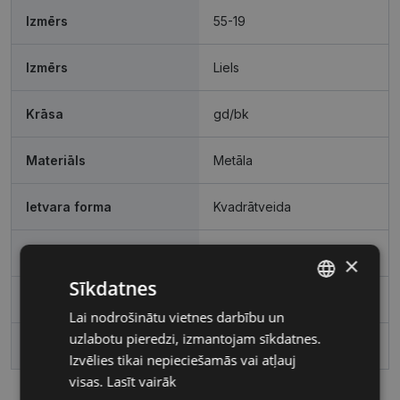
Izmērs
55-19
Izmērs
Liels
Krāsa
gd/bk
Materiāls
Metāla
Ietvara forma
Kvadrātveida
Pircēju grupa
Half-rim
×
Sīkdatnes
Lēcas platums, mm
55
Lai nodrošinātu vietnes darbību un
LATVIAN
uzlabotu pieredzi, izmantojam sīkdatnes.
RUSSIAN
Deguna pārnese, mm
19
Izvēlies tikai nepieciešamās vai atļauj
visas.
Lasīt vairāk