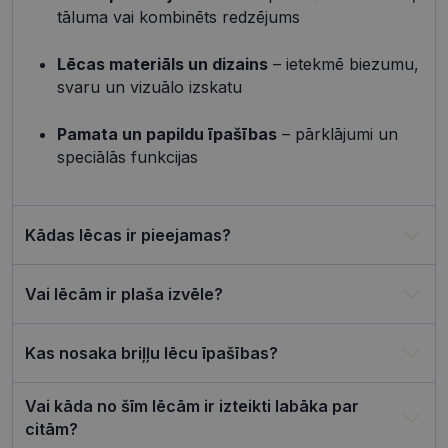
4 nedēļas
izmantots, 
tāluma vai kombinēts redzējums
atcerētos
lietotāja
preference
attiecībā u
Lēcas materiāls un dizains
– ietekmē biezumu,
Google
sīkdatņu
svaru un vizuālo izskatu
izmantoša
Privacy Policy
tīmekļa vie
csrftoken
visionexpress.lv
11 mēneši
Šis sīkfails i
Pamata un papildu īpašības
– pārklājumi un
4 nedēļas
saistīts ar
speciālās funkcijas
Django tīm
izstrādes
platformu
Python. Tas
paredzēts, l
palīdzētu
Kādas lēcas ir pieejamas?
aizsargāt vi
pret noteik
veida
programma
Vai lēcām ir plaša izvēle?
uzbrukum
tīmekļa
veidlapām.
Kas nosaka briļļu lēcu īpašības?
CookieScriptConsent
11 mēneši
Šo sīkfailu
CookieScript
3 nedēļas
izmanto Co
visionexpress.lv
Script.com
serviss, lai
Vai kāda no šīm lēcām ir izteikti labāka par
atcerētos
apmeklētāj
citām?
sīkfailu