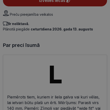
Izvēlies lēcas
Preču pieejamība veikalos
Ir noliktavā.
Plānotā piegāde
ceturtdiena 2026. gada 13. augusts
Par preci īsumā
Piemērots tiem, kuriem ir liela galva vai kuri vēlas,
lai ietvari būtu plaši un ērti. Mērījums: Parasti virs
140 mm. Piemēri: Zīmoli var piedāvāt "wide fit" vai