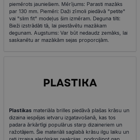
piemērots jauniešiem. Mērījums: Parasti mazāks
par 130 mm. Piemēri: Daži zīmoli piedāvā "petite"
vai "slim fit" modeļus šim izmēram. Deguna tilti:
Bieži izstrādāti tā, lai piestāvētu mazākam
degunam. Augstums: Var būt nedaudz zemāks, lai
saskanētu ar mazākām sejas proporcijām.
Plastikas
materiāla brilles piedāvā plašas krāsu un
dizaina iespējas ietvaru izgatavošanā, kas tos
padara ārkārtīgi populārus starp dizaineriem un
ražotājiem. Šie materiāli saglabā krāsu ilgu laiku un
reti izraisa alerģiskas reakcijas, nodrošinot gan