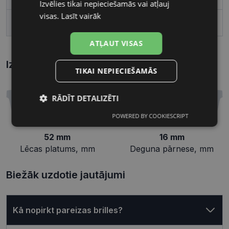
Izvēlies tikai nepieciešamās vai atļauj
visas.
Lasīt vairāk
Deguna pārnese, mm
16
ATĻAUT VISAS
Izmēri
Kā atrast briļļu un saulesbriļļu izmēru?
TIKAI NEPIECIEŠAMĀS
RĀDĪT DETALIZĒTI
POWERED BY COOKIESCRIPT
Nepieciešamās
Statistikas
sīkdatnes
sīkdatnes
52 mm
16 mm
Lēcas platums, mm
Deguna pārnese, mm
Mārketinga
Funkcionālās
Biežāk uzdotie jautājumi
sīkdatnes
sīkdatnes
Kā nopirkt pareizas brilles?
Neklasificētās