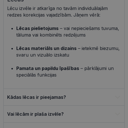
shipping_country
visionexpress.lv
1 gads
Lēcu izvēle ir atkarīga no tavām individuālajām
_tt_enable_cookie
.visionexpress.lv
2 mēneši
Šis sīkfails 
redzes korekcijas vajadzībām. Jāņem vērā:
4 nedēļas
izmantots, 
atcerētos
lietotāja
preference
Lēcas pielietojums
– vai nepieciešams tuvuma,
attiecībā u
tāluma vai kombinēts redzējums
Google
sīkdatņu
izmantoša
Privacy Policy
tīmekļa vie
Lēcas materiāls un dizains
– ietekmē biezumu,
csrftoken
visionexpress.lv
11 mēneši
Šis sīkfails i
svaru un vizuālo izskatu
4 nedēļas
saistīts ar
Django tīm
izstrādes
Pamata un papildu īpašības
– pārklājumi un
platformu
Python. Tas
speciālās funkcijas
paredzēts, l
palīdzētu
aizsargāt vi
pret noteik
veida
programma
Kādas lēcas ir pieejamas?
uzbrukum
tīmekļa
veidlapām.
Vai lēcām ir plaša izvēle?
CookieScriptConsent
11 mēneši
Šo sīkfailu
CookieScript
3 nedēļas
izmanto Co
visionexpress.lv
Script.com