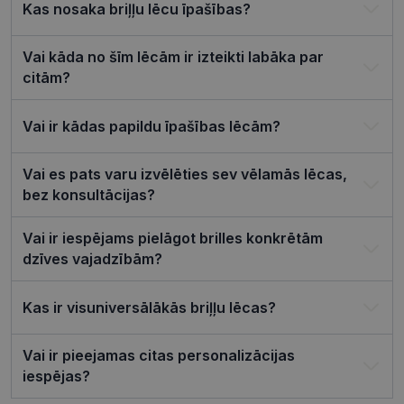
serviss, lai
Kas nosaka briļļu lēcu īpašības?
atcerētos
apmeklētāj
sīkfailu
piekrišanas
Vai kāda no šīm lēcām ir izteikti labāka par
preferences
citām?
ir nepiecie
lai Cookie-
Script.com
sīkfailu
Vai ir kādas papildu īpašības lēcām?
reklāmkaro
darbotos
pareizi.
Vai es pats varu izvēlēties sev vēlamās lēcas,
bez konsultācijas?
Vai ir iespējams pielāgot brilles konkrētām
Nodrošinātājs /
Derīguma
Nosaukums
dzīves vajadzībām?
Joma
termiņš
ttcsid_CQJIS6BC77U08RGLT1MG
.visionexpress.lv
2 mēneši
4 nedēļas
Kas ir visuniversālākās briļļu lēcas?
ttcsid
.visionexpress.lv
2 mēneši
4 nedēļas
Vai ir pieejamas citas personalizācijas
Nodrošinātājs /
Derīguma
Nosaukums
Apraksts
iespējas?
Joma
termiņš