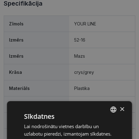
Specifikācija
Zīmols
YOUR LINE
Izmērs
52-16
Izmērs
Mazs
Krāsa
crys/grey
Materiāls
Plastika
Ietvara forma
Stūrains
×
Sīkdatnes
Pircēju grupa
Sievietēm
Lai nodrošinātu vietnes darbību un
LATVIAN
uzlabotu pieredzi, izmantojam sīkdatnes.
RUSSIAN
Lēcas platums, mm
52