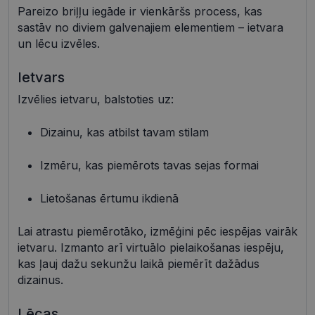
Pareizo briļļu iegāde ir vienkāršs process, kas
sastāv no diviem galvenajiem elementiem – ietvara
un lēcu izvēles.
Ietvars
Nepieciešamās sīkdatnes
Statistikas sīkdatnes
Izvēlies ietvaru, balstoties uz:
Mārketinga sīkdatnes
Funkcionālās sīkdatnes
Neklasificētās
Dizainu, kas atbilst tavam stilam
Šīs sīkdatnes nepieciešamas, lai Jūs varētu apmeklēt
un pārlūkot tīmekļa vietnes saturu un izmantot tās
Izmēru, kas piemērots tavas sejas formai
piedāvātās iespējas. Šīs sīkdatnes identificē Jūsu
iekārtu, bet neizpauž Jūsu identitāti, kā arī tās nevāc
un neapkopo informāciju. Bez šīm sīkdatnēm
Lietošanas ērtumu ikdienā
tīmekļa vietne nevarēs pilnvērtīgi darboties,
piemēram, sniegt nepieciešamo informāciju vai
nodrošināt pieprasītos pakalpojumus. Šīs sīkdatnes
Lai atrastu piemērotāko, izmēģini pēc iespējas vairāk
tiek glabātas Jūsu iekārtā līdz brīdim, kad sīkdatne
ietvaru. Izmanto arī virtuālo pielaikošanas iespēju,
izpildījusi savu funkciju, bet ne ilgāk kā divus gadus.
Šīs noteikti nepieciešamās sīkdatnes izvietojas
kas ļauj dažu sekunžu laikā piemērīt dažādus
automātiski.
dizainus.
Nodrošinātājs /
Derīguma
Nosaukums
Apraksts
Joma
termiņš
Lēcas